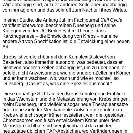
Wirt abhängig sind, auf der anderen Seite aber unabhängig
von ihm agieren und das sehr oft zum Nachteil ihres Wirtes.
In einer Studie, die Anfang Juli im Fachjournal
Cell Cycle
veröffentlicht wurde, beschreiben Duesberg und seine
Kollegen von der UC Berkeley ihre Theorie, dass
Karzinogenese – die Entwicklung von Krebs – nur eine
andere Art von Spezifikation ist, die Entwicklung einer neuen
Art.
„Krebs ist vergleichbar mit dem Komplexitätslevel von
Bakterien, also immerhin autonom, was bedeutet, dass er
nicht von anderen Zellen abhängig ist, um zu überleben, er
befolgt nicht Anweisungen, wie die anderen Zellen im Körper
und er kann wachsen, wo, wann und wie er möchte“, so
Duesberg. „Das ist es, was eine Spezies ausmacht.“
Diese neuartige Sicht auf den Krebs könnte neue Einblicke
in das Wachstum und die Metastasierung von Krebs bringen,
meint Duesberg, und vielleicht sogar neue Therapieansätze
oder neue Ziele für Medikamente. Außerdem könnte man
Krebs vielleicht sogar früher feststellen, weil die „gestörten“
Chromosomen von frisch entwickeltem Krebs unter dem
Mikroskop sichtbar sind. Vergleichbar ist das mit den
heutzutage üblichen PAP-Abstrichen, wo Veränderungen in