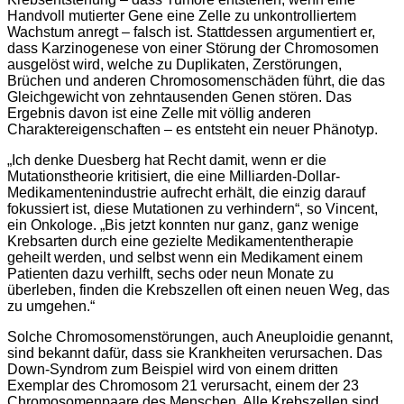
Handvoll mutierter Gene eine Zelle zu unkontrolliertem
Wachstum anregt – falsch ist. Stattdessen argumentiert er,
dass Karzinogenese von einer Störung der Chromosomen
ausgelöst wird, welche zu Duplikaten, Zerstörungen,
Brüchen und anderen Chromosomenschäden führt, die das
Gleichgewicht von zehntausenden Genen stören. Das
Ergebnis davon ist eine Zelle mit völlig anderen
Charaktereigenschaften – es entsteht ein neuer Phänotyp.
„Ich denke Duesberg hat Recht damit, wenn er die
Mutationstheorie kritisiert, die eine Milliarden-Dollar-
Medikamentenindustrie aufrecht erhält, die einzig darauf
fokussiert ist, diese Mutationen zu verhindern“, so Vincent,
ein Onkologe. „Bis jetzt konnten nur ganz, ganz wenige
Krebsarten durch eine gezielte Medikamententherapie
geheilt werden, und selbst wenn ein Medikament einem
Patienten dazu verhilft, sechs oder neun Monate zu
überleben, finden die Krebszellen oft einen neuen Weg, das
zu umgehen.“
Solche Chromosomenstörungen, auch Aneuploidie genannt,
sind bekannt dafür, dass sie Krankheiten verursachen. Das
Down-Syndrom zum Beispiel wird von einem dritten
Exemplar des Chromosom 21 verursacht, einem der 23
Chromosomenpaare des Menschen. Alle Krebszellen sind