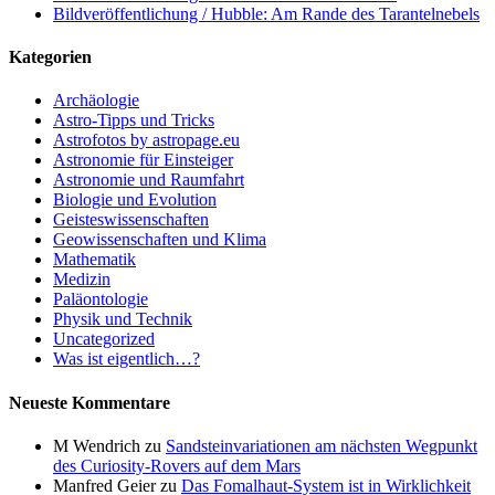
Bildveröffentlichung / Hubble: Am Rande des Tarantelnebels
Kategorien
Archäologie
Astro-Tipps und Tricks
Astrofotos by astropage.eu
Astronomie für Einsteiger
Astronomie und Raumfahrt
Biologie und Evolution
Geisteswissenschaften
Geowissenschaften und Klima
Mathematik
Medizin
Paläontologie
Physik und Technik
Uncategorized
Was ist eigentlich…?
Neueste Kommentare
M Wendrich
zu
Sandsteinvariationen am nächsten Wegpunkt
des Curiosity-Rovers auf dem Mars
Manfred Geier
zu
Das Fomalhaut-System ist in Wirklichkeit