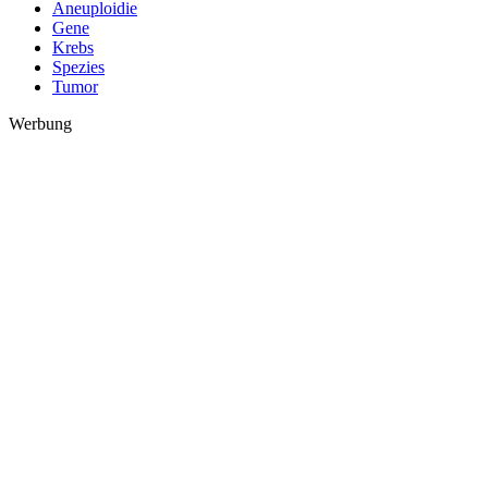
Aneuploidie
Gene
Krebs
Spezies
Tumor
Werbung