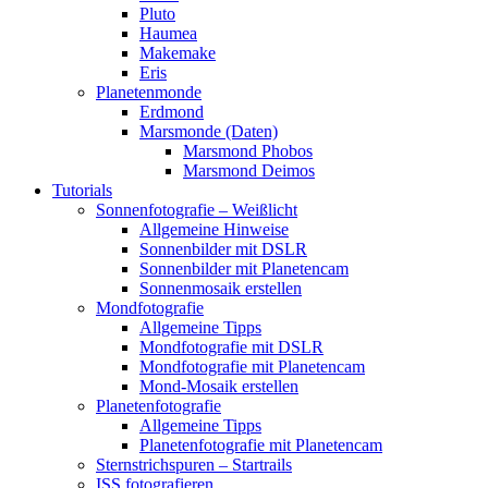
Pluto
Haumea
Makemake
Eris
Planetenmonde
Erdmond
Marsmonde (Daten)
Marsmond Phobos
Marsmond Deimos
Tutorials
Sonnenfotografie – Weißlicht
Allgemeine Hinweise
Sonnenbilder mit DSLR
Sonnenbilder mit Planetencam
Sonnenmosaik erstellen
Mondfotografie
Allgemeine Tipps
Mondfotografie mit DSLR
Mondfotografie mit Planetencam
Mond-Mosaik erstellen
Planetenfotografie
Allgemeine Tipps
Planetenfotografie mit Planetencam
Sternstrichspuren – Startrails
ISS fotografieren