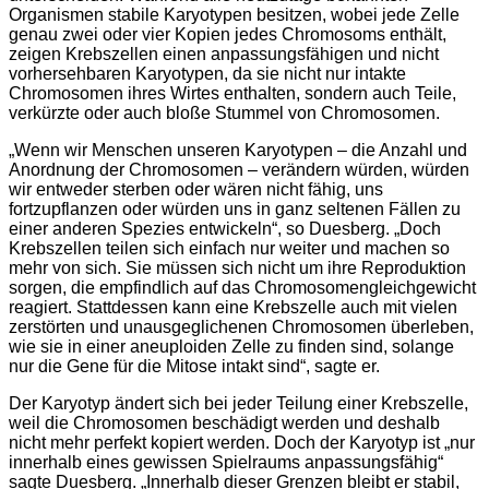
Organismen stabile Karyotypen besitzen, wobei jede Zelle
genau zwei oder vier Kopien jedes Chromosoms enthält,
zeigen Krebszellen einen anpassungsfähigen und nicht
vorhersehbaren Karyotypen, da sie nicht nur intakte
Chromosomen ihres Wirtes enthalten, sondern auch Teile,
verkürzte oder auch bloße Stummel von Chromosomen.
„Wenn wir Menschen unseren Karyotypen – die Anzahl und
Anordnung der Chromosomen – verändern würden, würden
wir entweder sterben oder wären nicht fähig, uns
fortzupflanzen oder würden uns in ganz seltenen Fällen zu
einer anderen Spezies entwickeln“, so Duesberg. „Doch
Krebszellen teilen sich einfach nur weiter und machen so
mehr von sich. Sie müssen sich nicht um ihre Reproduktion
sorgen, die empfindlich auf das Chromosomengleichgewicht
reagiert. Stattdessen kann eine Krebszelle auch mit vielen
zerstörten und unausgeglichenen Chromosomen überleben,
wie sie in einer aneuploiden Zelle zu finden sind, solange
nur die Gene für die Mitose intakt sind“, sagte er.
Der Karyotyp ändert sich bei jeder Teilung einer Krebszelle,
weil die Chromosomen beschädigt werden und deshalb
nicht mehr perfekt kopiert werden. Doch der Karyotyp ist „nur
innerhalb eines gewissen Spielraums anpassungsfähig“
sagte Duesberg. „Innerhalb dieser Grenzen bleibt er stabil,