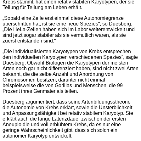
Krebs stammt, hat einen relativ stabilen Karyotypen, der sie
Teilung für Teilung am Leben erhält.
„Sobald eine Zelle erst einmal diese Autonomiegrenze
überschritten hat, ist sie eine neue Spezies“, so Duesberg.
„Die HeLa-Zellen haben sich im Labor weiterentwickelt und
sind jetzt sogar stabiler als sie vermutlich waren, als sie
zuerst entstanden sind.“
„Die individualisierten Karyotypen von Krebs entsprechen
den individuellen Karyotypen verschiedenen Spezies“, sagte
Duesberg. Obwohl Biologen die Karyotypen der meisten
Arten noch gar nicht differenziert haben, sind nicht zwei Arten
bekannt, die die selbe Anzahl und Anordnung von
Chromosomen besitzen, darunter nicht einmal
beispielsweise die von Gorillas und Menschen, die 99
Prozent ihres Genmaterials teilen.
Duesberg argumentiert, dass seine Artenbildungsstheorie
die Autonomie von Krebs erklärt, sowie die Unsterblichkeit
und Anpassungsfähigkeit bei relativ stabilem Karyotyp. Sie
erklärt auch die lange Latenzdauer zwischen der ersten
Aneuploidie und voll erblühtem Krebs, da es nur eine
geringe Wahrscheinlichkeit gibt, dass sich solch ein
autonomer Karyotyp entwickelt.