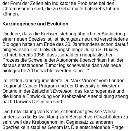
der Form der Zellen ein Indikator für Probleme bei den
Chromosomen sind, die zu Gebärmutterhalskrebs führen
können.
Karzinogenese und Evolution
Die Idee, dass die Krebsentstehung ähnlich der Ausbildung
einer neuen Spezies ist, ist nicht ganz neu und verschiedene
Biologen hatten am Ende des 20. Jahrhunderts schon darauf
hingewiesen. Der Entwicklungsbiologe Julian S. Huxley
schrieb bereits 1956, dass „sobald ein neoplastischer
Prozess die Schwelle der Autonomie überschritten hat, der
daraus entstandene Tumor logischerweise dann als neue
biologische Art betrachtet werden kann…“
Im letzten Jahr argumentierte Dr. Mark Vincent vom London
Regional Cancer Program und der University of Western
Ontario in der Zeitschrift
Evolution
, das Karzinogenese und
die klonale Entwicklung von Krebszellen Artenbildung streng
nach Darwins Definition sind.
Die Entwicklung von Krebs „scheint auf gewisse Weise
anders als die Entwicklung zum Beispiel von Grashüpfern zu
sein, weil das Krebsgenom im Gegensatz zu anderen
Spezies kein stabiles Genom ist. Die entscheidende Frage