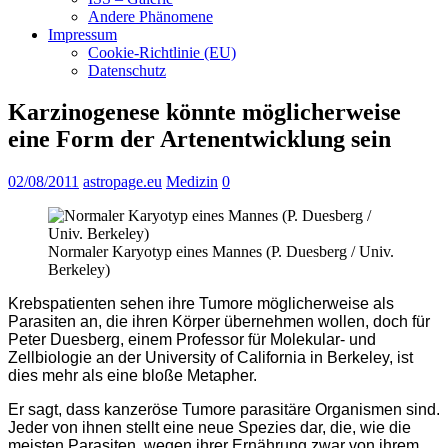
Andere Phänomene
Impressum
Cookie-Richtlinie (EU)
Datenschutz
Karzinogenese könnte möglicherweise
eine Form der Artenentwicklung sein
02/08/2011
astropage.eu
Medizin
0
Normaler Karyotyp eines Mannes (P. Duesberg / Univ.
Berkeley)
Krebspatienten sehen ihre Tumore möglicherweise als
Parasiten an, die ihren Körper übernehmen wollen, doch für
Peter Duesberg, einem Professor für Molekular- und
Zellbiologie an der University of California in Berkeley, ist
dies mehr als eine bloße Metapher.
Er sagt, dass kanzeröse Tumore parasitäre Organismen sind.
Jeder von ihnen stellt eine neue Spezies dar, die, wie die
meisten Parasiten, wegen ihrer Ernährung zwar von ihrem