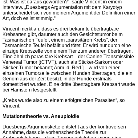
ist: Was ist daraus geworden?“, sagte Vincent in einem
Interview. „Duesbergs Argumentation mit dem Karyotyp
unterscheidet sich von meinem Argument der Definition einer
Art, doch es ist stimmig.“
Vincent merkt an, dass es drei bekannte übertragbare
Krebsarten gibt, darunter auch den Gesichtstumor beim
Tasmanischen Teufel, einem „parasitären Krebs“, der
Tasmanische Teufel befällt und tötet. Er wird nur durch eine
einzige Krebszelle von einem Tier zum anderen übertragen.
Eine ähnlich parasitäre Krebsart – der Canine Transmissible
Venereal Tumor [(CTVT), auch als Sticker-Sarkom oder
Sticker-Tumor bekannt; Anm. d. Red.] – wird von einer
einzelnen Tumorzelle zwischen Hunden übertragen, die ein
Genom aus der Zeit besitzt, in der Hunde erstmals
domestiziert wurden. Eine dritte übertragbare Krebsart wurde
bei Hamstern festgestellt.
„Krebs wurde also zu einem erfolgreichen Parasiten“, so
Vincent.
Mutationstheorie vs. Aneuploidie
Duesbergs Argumenskette entsteht aus der kontroversen
Annahme, dass die vorherrschende Theorie zur
Krebsentstehung – dass Tumore entstehen, wenn eine