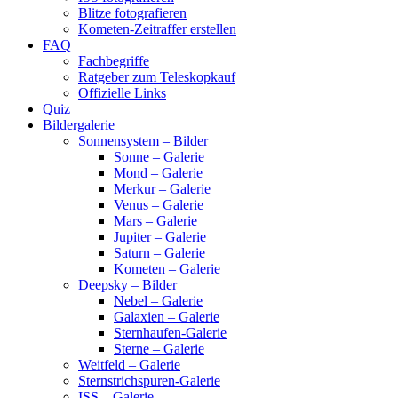
Blitze fotografieren
Kometen-Zeitraffer erstellen
FAQ
Fachbegriffe
Ratgeber zum Teleskopkauf
Offizielle Links
Quiz
Bildergalerie
Sonnensystem – Bilder
Sonne – Galerie
Mond – Galerie
Merkur – Galerie
Venus – Galerie
Mars – Galerie
Jupiter – Galerie
Saturn – Galerie
Kometen – Galerie
Deepsky – Bilder
Nebel – Galerie
Galaxien – Galerie
Sternhaufen-Galerie
Sterne – Galerie
Weitfeld – Galerie
Sternstrichspuren-Galerie
ISS – Galerie