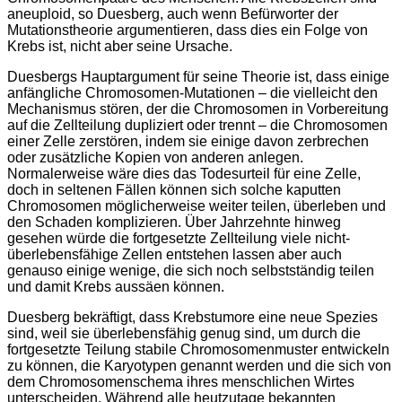
aneuploid, so Duesberg, auch wenn Befürworter der
Mutationstheorie argumentieren, dass dies ein Folge von
Krebs ist, nicht aber seine Ursache.
Duesbergs Hauptargument für seine Theorie ist, dass einige
anfängliche Chromosomen-Mutationen – die vielleicht den
Mechanismus stören, der die Chromosomen in Vorbereitung
auf die Zellteilung dupliziert oder trennt – die Chromosomen
einer Zelle zerstören, indem sie einige davon zerbrechen
oder zusätzliche Kopien von anderen anlegen.
Normalerweise wäre dies das Todesurteil für eine Zelle,
doch in seltenen Fällen können sich solche kaputten
Chromosomen möglicherweise weiter teilen, überleben und
den Schaden komplizieren. Über Jahrzehnte hinweg
gesehen würde die fortgesetzte Zellteilung viele nicht-
überlebensfähige Zellen entstehen lassen aber auch
genauso einige wenige, die sich noch selbstständig teilen
und damit Krebs aussäen können.
Duesberg bekräftigt, dass Krebstumore eine neue Spezies
sind, weil sie überlebensfähig genug sind, um durch die
fortgesetzte Teilung stabile Chromosomenmuster entwickeln
zu können, die Karyotypen genannt werden und die sich von
dem Chromosomenschema ihres menschlichen Wirtes
unterscheiden. Während alle heutzutage bekannten