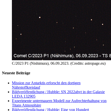
C/2023 P1 (Nishimura), 06.09.2023. (Credits: astropage.eu)
Neueste Beiträge
Mission zur Antarktis erforscht den dortigen
Nährstoffkreislauf
Bildveröffentlichung / Hubble: SN 2022abvt in der Galaxie
LEDA 132905
Experimente untermauern Modell zur Aufrechterhaltung von
Titans Atmosphäre
Bildveröffentlichung / Hubble: Eine von Hundert