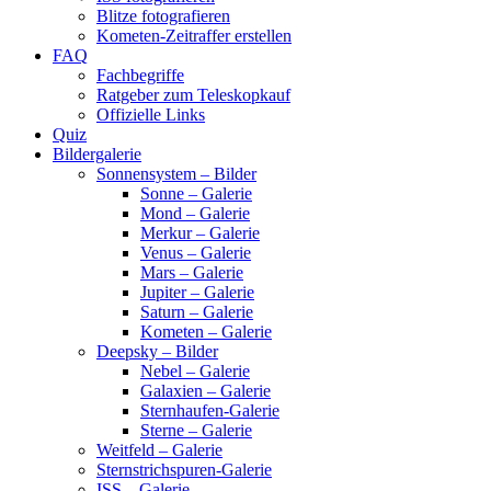
Blitze fotografieren
Kometen-Zeitraffer erstellen
FAQ
Fachbegriffe
Ratgeber zum Teleskopkauf
Offizielle Links
Quiz
Bildergalerie
Sonnensystem – Bilder
Sonne – Galerie
Mond – Galerie
Merkur – Galerie
Venus – Galerie
Mars – Galerie
Jupiter – Galerie
Saturn – Galerie
Kometen – Galerie
Deepsky – Bilder
Nebel – Galerie
Galaxien – Galerie
Sternhaufen-Galerie
Sterne – Galerie
Weitfeld – Galerie
Sternstrichspuren-Galerie
ISS – Galerie