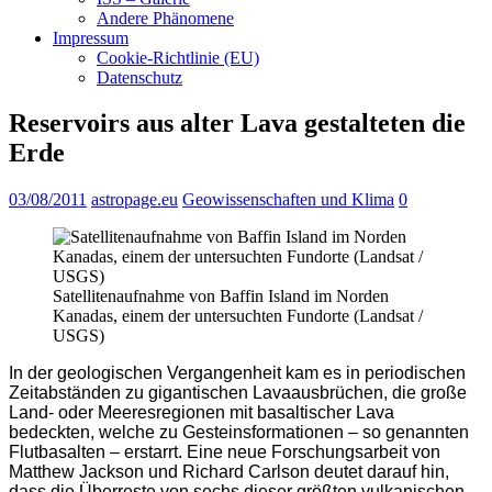
Andere Phänomene
Impressum
Cookie-Richtlinie (EU)
Datenschutz
Reservoirs aus alter Lava gestalteten die
Erde
03/08/2011
astropage.eu
Geowissenschaften und Klima
0
Satellitenaufnahme von Baffin Island im Norden
Kanadas, einem der untersuchten Fundorte (Landsat /
USGS)
In der geologischen Vergangenheit kam es in periodischen
Zeitabständen zu gigantischen Lavaausbrüchen, die große
Land- oder Meeresregionen mit basaltischer Lava
bedeckten, welche zu Gesteinsformationen – so genannten
Flutbasalten – erstarrt. Eine neue Forschungsarbeit von
Matthew Jackson und Richard Carlson deutet darauf hin,
dass die Überreste von sechs dieser größten vulkanischen