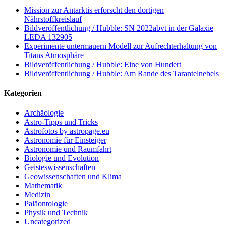
Mission zur Antarktis erforscht den dortigen
Nährstoffkreislauf
Bildveröffentlichung / Hubble: SN 2022abvt in der Galaxie
LEDA 132905
Experimente untermauern Modell zur Aufrechterhaltung von
Titans Atmosphäre
Bildveröffentlichung / Hubble: Eine von Hundert
Bildveröffentlichung / Hubble: Am Rande des Tarantelnebels
Kategorien
Archäologie
Astro-Tipps und Tricks
Astrofotos by astropage.eu
Astronomie für Einsteiger
Astronomie und Raumfahrt
Biologie und Evolution
Geisteswissenschaften
Geowissenschaften und Klima
Mathematik
Medizin
Paläontologie
Physik und Technik
Uncategorized