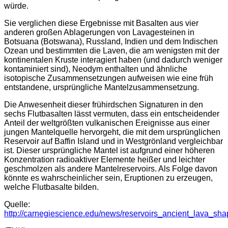
würde.
Sie verglichen diese Ergebnisse mit Basalten aus vier
anderen großen Ablagerungen von Lavagesteinen in
Botsuana (Botswana), Russland, Indien und dem Indischen
Ozean und bestimmten die Laven, die am wenigsten mit der
kontinentalen Kruste interagiert haben (und dadurch weniger
kontaminiert sind), Neodym enthalten und ähnliche
isotopische Zusammensetzungen aufweisen wie eine früh
entstandene, ursprüngliche Mantelzusammensetzung.
Die Anwesenheit dieser frühirdschen Signaturen in den
sechs Flutbasalten lässt vermuten, dass ein entscheidender
Anteil der weltgrößten vulkanischen Ereignisse aus einer
jungen Mantelquelle hervorgeht, die mit dem ursprünglichen
Reservoir auf Baffin Island und in Westgrönland vergleichbar
ist. Dieser ursprüngliche Mantel ist aufgrund einer höheren
Konzentration radioaktiver Elemente heißer und leichter
geschmolzen als andere Mantelreservoirs. Als Folge davon
könnte es wahrscheinlicher sein, Eruptionen zu erzeugen,
welche Flutbasalte bilden.
Quelle:
http://carnegiescience.edu/news/reservoirs_ancient_lava_sh