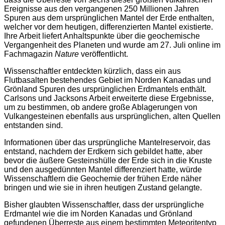
Ereignisse aus den vergangenen 250 Millionen Jahren
Spuren aus dem ursprünglichen Mantel der Erde enthalten,
welcher vor dem heutigen, differenzierten Mantel existierte.
Ihre Arbeit liefert Anhaltspunkte über die geochemische
Vergangenheit des Planeten und wurde am 27. Juli online im
Fachmagazin
Nature
veröffentlicht.
Wissenschaftler entdeckten kürzlich, dass ein aus
Flutbasalten bestehendes Gebiet im Norden Kanadas und
Grönland Spuren des ursprünglichen Erdmantels enthält.
Carlsons und Jacksons Arbeit erweiterte diese Ergebnisse,
um zu bestimmen, ob andere große Ablagerungen von
Vulkangesteinen ebenfalls aus ursprünglichen, alten Quellen
entstanden sind.
Informationen über das ursprüngliche Mantelreservoir, das
entstand, nachdem der Erdkern sich gebildet hatte, aber
bevor die äußere Gesteinshülle der Erde sich in die Kruste
und den ausgedünnten Mantel differenziert hatte, würde
Wissenschaftlern die Geochemie der frühen Erde näher
bringen und wie sie in ihren heutigen Zustand gelangte.
Bisher glaubten Wissenschaftler, dass der ursprüngliche
Erdmantel wie die im Norden Kanadas und Grönland
gefundenen Überreste aus einem bestimmten Meteoritentyp