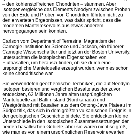
– den kohlenstoffreichen Chondriten – stammen. Aber
Isotopenvergleiche des Elements Neodym zwischen Proben
von der Erde und Proben von Chondriten führten nicht zu
den erwarteten Ergebnissen, was dafür spricht, dass die
modernen Mantelreservoirs aus etwas anderem
hervorgegangen sein könnten.
Carlson vom Department of Terrestrial Magnetism der
Carnegie Institution for Science und Jackson, ein früherer
Carnegie Wissenschaftler und jetzt an der Boston University,
untersuchten die isotopischen Eigenschaften von
Flutbasalten, um herauszufinden, ob sie durch eine
ursprüngliche Mantelquelle erzeugt wurden, wenn es schon
keine chondritische war.
Sie verwendeten geochemische Techniken, die auf Neodym-
Isotopen basieren und verglichen Basalte aus der zuvor
entdeckten, 62 Millionen Jahre alten ursprünglichen
Mantelquelle auf Baffin Island (Nordkanada) und
Westgrönland mit Basalten aus dem Ontong-Java Plateau im
Südpazifik, das sich in dem größten vulkanischen Ereignis in
der geologischen Geschichte bildete. Sie entdeckten kleine
Unterschiede in den isotopischen Zusammensetzungen der
beiden basaltischen Gebiete, aber sie waren nicht so groß,
wie man es von einem ursprünglichen Reservoir erwarten