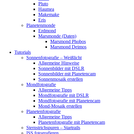
Pluto
Haumea
Makemake
Eris
Planetenmonde
Erdmond
Marsmonde (Daten)
Marsmond Phobos
Marsmond Deimos
Tutorials
Sonnenfotografie – Weißlicht
Allgemeine Hinweise
Sonnenbilder mit DSLR
Sonnenbilder mit Planetencam
Sonnenmosaik erstellen
Mondfotografie
Allgemeine Tipps
Mondfotografie mit DSLR
Mondfotografie mit Planetencam
Mond-Mosaik erstellen
Planetenfotografie
Allgemeine Tipps
Planetenfotografie mit Planetencam
Sternstrichspuren – Startrails
ISS fotografieren