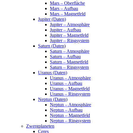
Mars – Oberfläche
Mars – Aufbau
Mars – Magnetfeld
Jupiter (Daten)
Jupiter – Atmosphäre
Jupiter – Aufbau
Jupiter – Magnetfeld
Jupiter – Ringsystem
Saturn (Daten)
Saturn – Atmosphäre
Saturn – Aufbau
Saturn – Magnetfeld
Saturn – Ringsystem
Uranus (Daten)
Uranus – Atmosphäre
Uranus – Aufbau
Uranus – Magnetfeld
Uranus – Ringsystem
Neptun (Daten)
Neptun – Atmosphäre
Neptun – Aufbau
Neptun – Magnetfeld
Neptun – Ringsystem
Zwergplaneten
Ceres