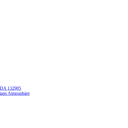
LEDA 132905
itans Atmosphäre