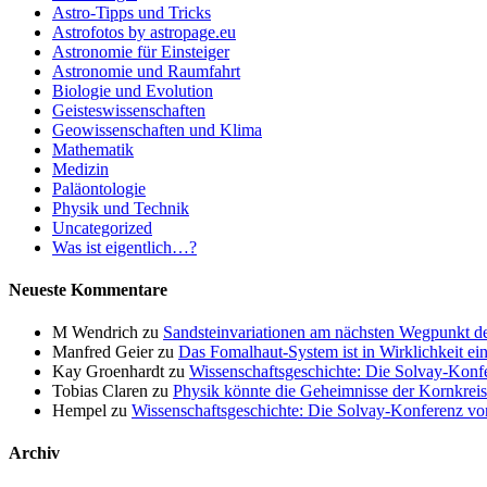
Astro-Tipps und Tricks
Astrofotos by astropage.eu
Astronomie für Einsteiger
Astronomie und Raumfahrt
Biologie und Evolution
Geisteswissenschaften
Geowissenschaften und Klima
Mathematik
Medizin
Paläontologie
Physik und Technik
Uncategorized
Was ist eigentlich…?
Neueste Kommentare
M Wendrich
zu
Sandsteinvariationen am nächsten Wegpunkt d
Manfred Geier
zu
Das Fomalhaut-System ist in Wirklichkeit ei
Kay Groenhardt
zu
Wissenschaftsgeschichte: Die Solvay-Konf
Tobias Claren
zu
Physik könnte die Geheimnisse der Kornkreis
Hempel
zu
Wissenschaftsgeschichte: Die Solvay-Konferenz v
Archiv