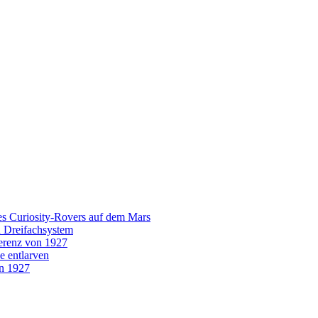
es Curiosity-Rovers auf dem Mars
n Dreifachsystem
erenz von 1927
e entlarven
on 1927