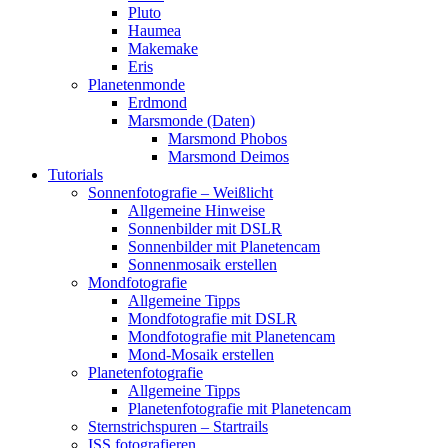
Pluto
Haumea
Makemake
Eris
Planetenmonde
Erdmond
Marsmonde (Daten)
Marsmond Phobos
Marsmond Deimos
Tutorials
Sonnenfotografie – Weißlicht
Allgemeine Hinweise
Sonnenbilder mit DSLR
Sonnenbilder mit Planetencam
Sonnenmosaik erstellen
Mondfotografie
Allgemeine Tipps
Mondfotografie mit DSLR
Mondfotografie mit Planetencam
Mond-Mosaik erstellen
Planetenfotografie
Allgemeine Tipps
Planetenfotografie mit Planetencam
Sternstrichspuren – Startrails
ISS fotografieren