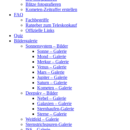
Blitze fotografieren
Kometen-Zeitraffer erstellen
FAQ
Fachbegriffe
Ratgeber zum Teleskopkauf
Offizielle Links
Quiz
Bildergalerie
Sonnensystem – Bilder
Sonne – Galerie
Mond – Galerie
Merkur – Galerie
Venus – Galerie
Mars – Galerie
Jupiter – Galerie
Saturn – Galerie
Kometen – Galerie
Deepsky – Bilder
Nebel – Galerie
Galaxien – Galerie
Sternhaufen-Galerie
Sterne – Galerie
Weitfeld – Galerie
Sternstrichspuren-Galerie
ISS – Galerie