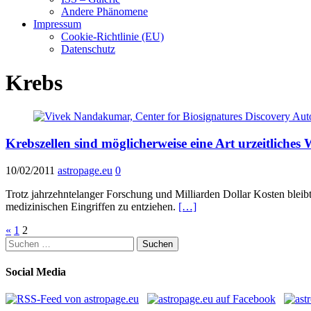
Andere Phänomene
Impressum
Cookie-Richtlinie (EU)
Datenschutz
Krebs
Krebszellen sind möglicherweise eine Art urzeitliches
10/02/2011
astropage.eu
0
Trotz jahrzehntelanger Forschung und Milliarden Dollar Kosten bleibt
medizinischen Eingriffen zu entziehen.
[…]
Seitennummerierung
«
1
2
Suchen
der
nach:
Beiträge
Social Media