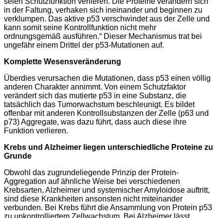
seien Schutzfunktion verlieren. Die Proteine verändern sich
in der Faltung, verhaken sich ineinander und beginnen zu
verklumpen. Das aktive p53 verschwindet aus der Zelle und
kann somit seine Kontrollfunktion nicht mehr
ordnungsgemäß ausführen.“ Dieser Mechanismus trat bei
ungefähr einem Drittel der p53-Mutationen auf.
Komplette Wesensveränderung
Überdies verursachen die Mutationen, dass p53 einen völlig
anderen Charakter annimmt. Von einem Schutzfaktor
verändert sich das mutierte p53 in eine Substanz, die
tatsächlich das Tumorwachstum beschleunigt. Es bildet
offenbar mit anderen Kontrollsubstanzen der Zelle (p63 und
p73) Aggregate, was dazu führt, dass auch diese ihre
Funktion verlieren.
Krebs und Alzheimer liegen unterschiedliche Proteine zu
Grunde
Obwohl das zugrundeliegende Prinzip der Protein-
Aggregation auf ähnliche Weise bei verschiedenen
Krebsarten, Alzheimer und systemischer Amyloidose auftritt,
sind diese Krankheiten ansonsten nicht miteinander
verbunden. Bei Krebs führt die Ansammlung von Protein p53
zu unkontrolliertem Zellwachstum. Bei Alzheimer lässt