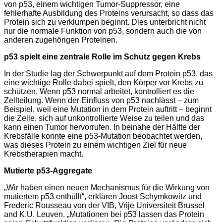
von p53, einem wichtigen Tumor-Suppressor, eine
fehlerhafte Ausbildung des Proteins verursacht, so dass das
Protein sich zu verklumpen beginnt. Dies unterbricht nicht
nur die normale Funktion von p53, sondern auch die von
anderen zugehörigen Proteinen.
p53 spielt eine zentrale Rolle im Schutz gegen Krebs
In der Studie lag der Schwerpunkt auf dem Protein p53, das
eine wichtige Rolle dabei spielt, den Körper vor Krebs zu
schützen. Wenn p53 normal arbeitet, kontrolliert es die
Zellteilung. Wenn der Einfluss von p53 nachlässt – zum
Beispiel, weil eine Mutation in dem Protein auftritt – beginnt
die Zelle, sich auf unkontrollierte Weise zu teilen und das
kann einen Tumor hervorrufen. In beinahe der Hälfte der
Krebsfälle konnte eine p53-Mutation beobachtet werden,
was dieses Protein zu einem wichtigen Ziel für neue
Krebstherapien macht.
Mutierte p53-Aggregate
„Wir haben einen neuen Mechanismus für die Wirkung von
mutiertem p53 enthüllt“, erklären Joost Schymkowitz und
Frederic Rousseau von der VIB, Vrije Universiteit Brussel
and K.U. Leuven. „Mutationen bei p53 lassen das Protein