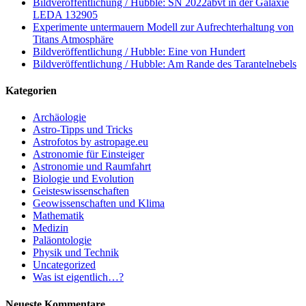
Bildveröffentlichung / Hubble: SN 2022abvt in der Galaxie
LEDA 132905
Experimente untermauern Modell zur Aufrechterhaltung von
Titans Atmosphäre
Bildveröffentlichung / Hubble: Eine von Hundert
Bildveröffentlichung / Hubble: Am Rande des Tarantelnebels
Kategorien
Archäologie
Astro-Tipps und Tricks
Astrofotos by astropage.eu
Astronomie für Einsteiger
Astronomie und Raumfahrt
Biologie und Evolution
Geisteswissenschaften
Geowissenschaften und Klima
Mathematik
Medizin
Paläontologie
Physik und Technik
Uncategorized
Was ist eigentlich…?
Neueste Kommentare