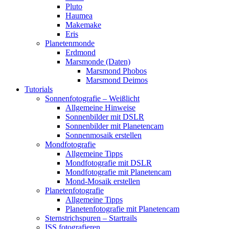
Pluto
Haumea
Makemake
Eris
Planetenmonde
Erdmond
Marsmonde (Daten)
Marsmond Phobos
Marsmond Deimos
Tutorials
Sonnenfotografie – Weißlicht
Allgemeine Hinweise
Sonnenbilder mit DSLR
Sonnenbilder mit Planetencam
Sonnenmosaik erstellen
Mondfotografie
Allgemeine Tipps
Mondfotografie mit DSLR
Mondfotografie mit Planetencam
Mond-Mosaik erstellen
Planetenfotografie
Allgemeine Tipps
Planetenfotografie mit Planetencam
Sternstrichspuren – Startrails
ISS fotografieren