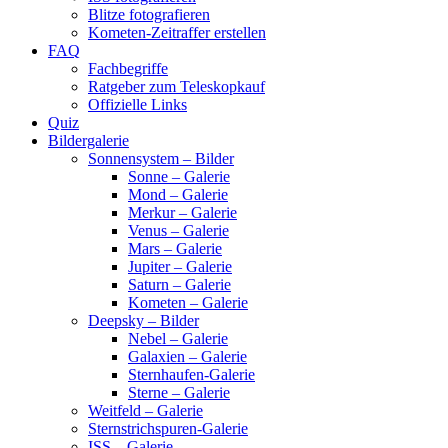
Blitze fotografieren
Kometen-Zeitraffer erstellen
FAQ
Fachbegriffe
Ratgeber zum Teleskopkauf
Offizielle Links
Quiz
Bildergalerie
Sonnensystem – Bilder
Sonne – Galerie
Mond – Galerie
Merkur – Galerie
Venus – Galerie
Mars – Galerie
Jupiter – Galerie
Saturn – Galerie
Kometen – Galerie
Deepsky – Bilder
Nebel – Galerie
Galaxien – Galerie
Sternhaufen-Galerie
Sterne – Galerie
Weitfeld – Galerie
Sternstrichspuren-Galerie
ISS – Galerie