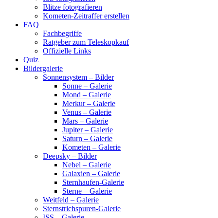
Blitze fotografieren
Kometen-Zeitraffer erstellen
FAQ
Fachbegriffe
Ratgeber zum Teleskopkauf
Offizielle Links
Quiz
Bildergalerie
Sonnensystem – Bilder
Sonne – Galerie
Mond – Galerie
Merkur – Galerie
Venus – Galerie
Mars – Galerie
Jupiter – Galerie
Saturn – Galerie
Kometen – Galerie
Deepsky – Bilder
Nebel – Galerie
Galaxien – Galerie
Sternhaufen-Galerie
Sterne – Galerie
Weitfeld – Galerie
Sternstrichspuren-Galerie
ISS – Galerie