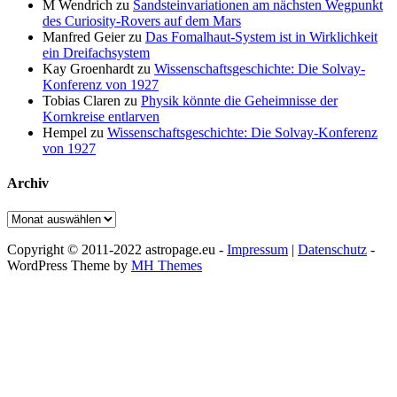
M Wendrich
zu
Sandsteinvariationen am nächsten Wegpunkt
des Curiosity-Rovers auf dem Mars
Manfred Geier
zu
Das Fomalhaut-System ist in Wirklichkeit
ein Dreifachsystem
Kay Groenhardt
zu
Wissenschaftsgeschichte: Die Solvay-
Konferenz von 1927
Tobias Claren
zu
Physik könnte die Geheimnisse der
Kornkreise entlarven
Hempel
zu
Wissenschaftsgeschichte: Die Solvay-Konferenz
von 1927
Archiv
Archiv
Copyright © 2011-2022 astropage.eu -
Impressum
|
Datenschutz
-
WordPress Theme by
MH Themes