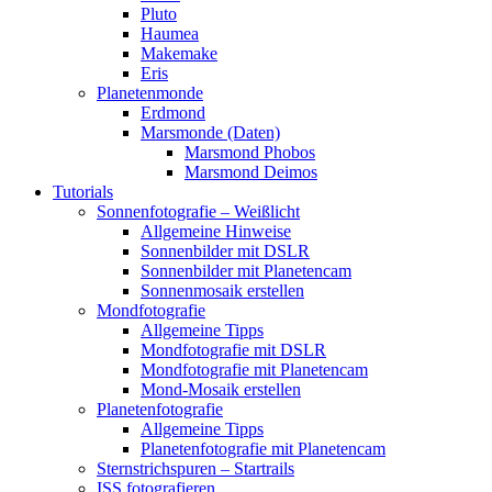
Pluto
Haumea
Makemake
Eris
Planetenmonde
Erdmond
Marsmonde (Daten)
Marsmond Phobos
Marsmond Deimos
Tutorials
Sonnenfotografie – Weißlicht
Allgemeine Hinweise
Sonnenbilder mit DSLR
Sonnenbilder mit Planetencam
Sonnenmosaik erstellen
Mondfotografie
Allgemeine Tipps
Mondfotografie mit DSLR
Mondfotografie mit Planetencam
Mond-Mosaik erstellen
Planetenfotografie
Allgemeine Tipps
Planetenfotografie mit Planetencam
Sternstrichspuren – Startrails
ISS fotografieren