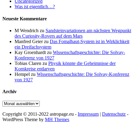
Uncategorized
Was ist eigentlich…?
Neueste Kommentare
M Wendrich
zu
Sandsteinvariationen am nächsten Wegpunkt
des Curiosity-Rovers auf dem Mars
Manfred Geier
zu
Das Fomalhaut-System ist in Wirklichkeit
ein Dreifachsystem
Kay Groenhardt
zu
Wissenschaftsgeschichte: Die Solvay-
Konferenz von 1927
Tobias Claren
zu
Physik könnte die Geheimnisse der
Kornkreise entlarven
Hempel
zu
Wissenschaftsgeschichte: Die Solvay-Konferenz
von 1927
Archiv
Archiv
Copyright © 2011-2022 astropage.eu -
Impressum
|
Datenschutz
-
WordPress Theme by
MH Themes