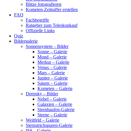
Blitze fotografieren
Kometen-Zeitraffer erstellen
FAQ
Fachbegriffe
Ratgeber zum Teleskopkauf
Offizielle Links
Quiz
Bildergalerie
Sonnensystem – Bilder
Sonne – Galerie
Mond – Galerie
Merkur – Galerie
Venus – Galerie
Mars – Galerie
Jupiter – Galerie
Saturn – Galerie
Kometen – Galerie
Deepsky – Bilder
Nebel – Galerie
Galaxien – Galerie
Sternhaufen-Galerie
Sterne – Galerie
Weitfeld – Galerie
Sternstrichspuren-Galerie
ISS – Galerie