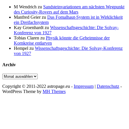
M Wendrich
zu
Sandsteinvariationen am nächsten Wegpunkt
des Curiosity-Rovers auf dem Mars
Manfred Geier
zu
Das Fomalhaut-System ist in Wirklichkeit
ein Dreifachsystem
Kay Groenhardt
zu
Wissenschaftsgeschichte: Die Solvay-
Konferenz von 1927
Tobias Claren
zu
Physik könnte die Geheimnisse der
Kornkreise entlarven
Hempel
zu
Wissenschaftsgeschichte: Die Solvay-Konferenz
von 1927
Archiv
Archiv
Copyright © 2011-2022 astropage.eu -
Impressum
|
Datenschutz
-
WordPress Theme by
MH Themes