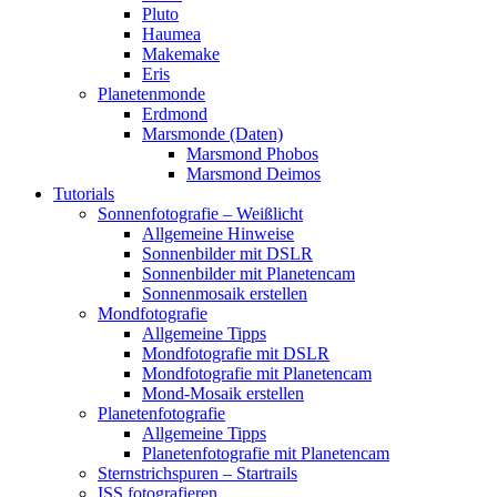
Pluto
Haumea
Makemake
Eris
Planetenmonde
Erdmond
Marsmonde (Daten)
Marsmond Phobos
Marsmond Deimos
Tutorials
Sonnenfotografie – Weißlicht
Allgemeine Hinweise
Sonnenbilder mit DSLR
Sonnenbilder mit Planetencam
Sonnenmosaik erstellen
Mondfotografie
Allgemeine Tipps
Mondfotografie mit DSLR
Mondfotografie mit Planetencam
Mond-Mosaik erstellen
Planetenfotografie
Allgemeine Tipps
Planetenfotografie mit Planetencam
Sternstrichspuren – Startrails
ISS fotografieren