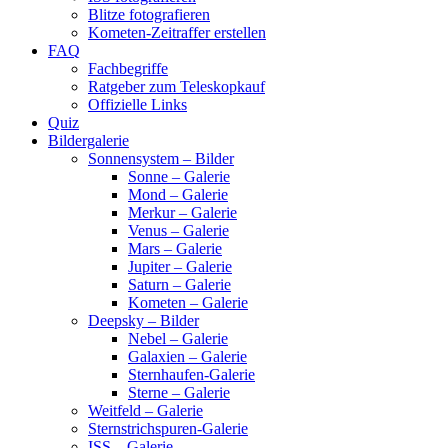
Blitze fotografieren
Kometen-Zeitraffer erstellen
FAQ
Fachbegriffe
Ratgeber zum Teleskopkauf
Offizielle Links
Quiz
Bildergalerie
Sonnensystem – Bilder
Sonne – Galerie
Mond – Galerie
Merkur – Galerie
Venus – Galerie
Mars – Galerie
Jupiter – Galerie
Saturn – Galerie
Kometen – Galerie
Deepsky – Bilder
Nebel – Galerie
Galaxien – Galerie
Sternhaufen-Galerie
Sterne – Galerie
Weitfeld – Galerie
Sternstrichspuren-Galerie
ISS – Galerie