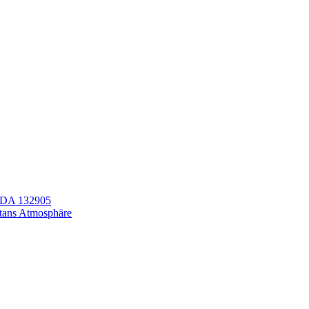
LEDA 132905
itans Atmosphäre