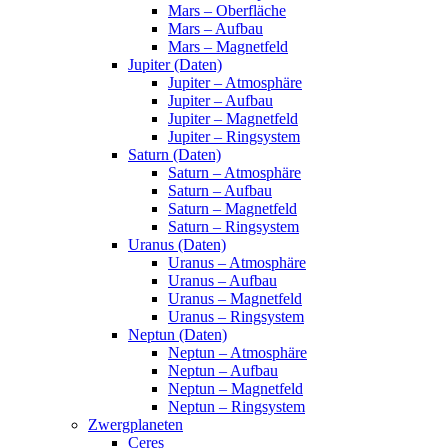
Mars – Oberfläche
Mars – Aufbau
Mars – Magnetfeld
Jupiter (Daten)
Jupiter – Atmosphäre
Jupiter – Aufbau
Jupiter – Magnetfeld
Jupiter – Ringsystem
Saturn (Daten)
Saturn – Atmosphäre
Saturn – Aufbau
Saturn – Magnetfeld
Saturn – Ringsystem
Uranus (Daten)
Uranus – Atmosphäre
Uranus – Aufbau
Uranus – Magnetfeld
Uranus – Ringsystem
Neptun (Daten)
Neptun – Atmosphäre
Neptun – Aufbau
Neptun – Magnetfeld
Neptun – Ringsystem
Zwergplaneten
Ceres