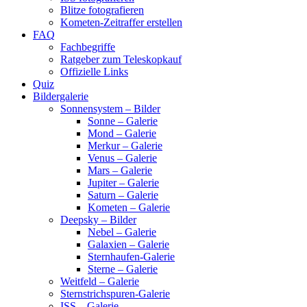
Blitze fotografieren
Kometen-Zeitraffer erstellen
FAQ
Fachbegriffe
Ratgeber zum Teleskopkauf
Offizielle Links
Quiz
Bildergalerie
Sonnensystem – Bilder
Sonne – Galerie
Mond – Galerie
Merkur – Galerie
Venus – Galerie
Mars – Galerie
Jupiter – Galerie
Saturn – Galerie
Kometen – Galerie
Deepsky – Bilder
Nebel – Galerie
Galaxien – Galerie
Sternhaufen-Galerie
Sterne – Galerie
Weitfeld – Galerie
Sternstrichspuren-Galerie
ISS – Galerie