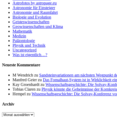
Astrofotos by astropage.eu
Astronomie für Einsteiger
Astronomie und Raumfahrt
Biologie und Evolution
Geisteswissenschaften
Geowissenschaften und Klima
Mathematik
Medizin
Paläontologie
Physik und Technik
Uncategorized
Was ist eigentlich…?
Neueste Kommentare
M Wendrich
zu
Sandsteinvariationen am nächsten Wegpunkt d
Manfred Geier
zu
Das Fomalhaut-System ist in Wirklichkeit ei
Kay Groenhardt
zu
Wissenschaftsgeschichte: Die Solvay-Konf
Tobias Claren
zu
Physik könnte die Geheimnisse der Kornkreis
Hempel
zu
Wissenschaftsgeschichte: Die Solvay-Konferenz v
Archiv
Archiv