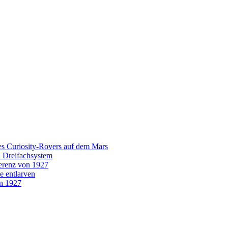
es Curiosity-Rovers auf dem Mars
n Dreifachsystem
erenz von 1927
e entlarven
on 1927