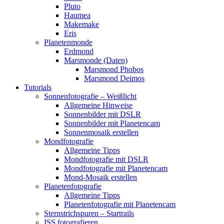
Pluto
Haumea
Makemake
Eris
Planetenmonde
Erdmond
Marsmonde (Daten)
Marsmond Phobos
Marsmond Deimos
Tutorials
Sonnenfotografie – Weißlicht
Allgemeine Hinweise
Sonnenbilder mit DSLR
Sonnenbilder mit Planetencam
Sonnenmosaik erstellen
Mondfotografie
Allgemeine Tipps
Mondfotografie mit DSLR
Mondfotografie mit Planetencam
Mond-Mosaik erstellen
Planetenfotografie
Allgemeine Tipps
Planetenfotografie mit Planetencam
Sternstrichspuren – Startrails
ISS fotografieren