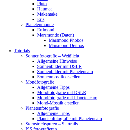
Pluto
Haumea
Makemake
Eris
Planetenmonde
Erdmond
Marsmonde (Daten)
Marsmond Phobos
Marsmond Deimos
Tutorials
Sonnenfotografie – Weißlicht
Allgemeine Hinweise
Sonnenbilder mit DSLR
Sonnenbilder mit Planetencam
Sonnenmosaik erstellen
Mondfotografie
Allgemeine Tipps
Mondfotografie mit DSLR
Mondfotografie mit Planetencam
Mond-Mosaik erstellen
Planetenfotografie
Allgemeine Tipps
Planetenfotografie mit Planetencam
Sternstrichspuren – Startrails
ISS fotografieren