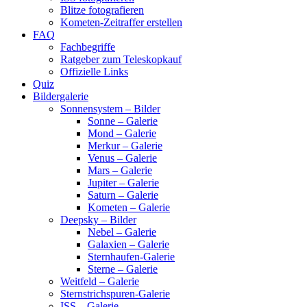
Blitze fotografieren
Kometen-Zeitraffer erstellen
FAQ
Fachbegriffe
Ratgeber zum Teleskopkauf
Offizielle Links
Quiz
Bildergalerie
Sonnensystem – Bilder
Sonne – Galerie
Mond – Galerie
Merkur – Galerie
Venus – Galerie
Mars – Galerie
Jupiter – Galerie
Saturn – Galerie
Kometen – Galerie
Deepsky – Bilder
Nebel – Galerie
Galaxien – Galerie
Sternhaufen-Galerie
Sterne – Galerie
Weitfeld – Galerie
Sternstrichspuren-Galerie
ISS – Galerie