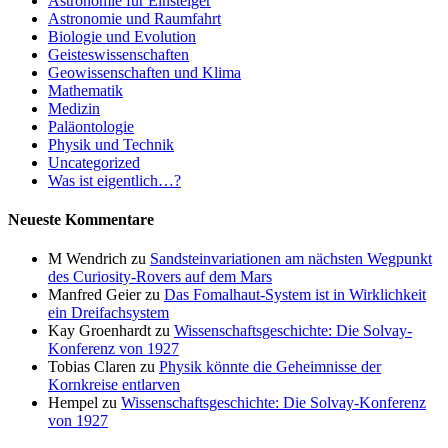
Astronomie für Einsteiger
Astronomie und Raumfahrt
Biologie und Evolution
Geisteswissenschaften
Geowissenschaften und Klima
Mathematik
Medizin
Paläontologie
Physik und Technik
Uncategorized
Was ist eigentlich…?
Neueste Kommentare
M Wendrich
zu
Sandsteinvariationen am nächsten Wegpunkt
des Curiosity-Rovers auf dem Mars
Manfred Geier
zu
Das Fomalhaut-System ist in Wirklichkeit
ein Dreifachsystem
Kay Groenhardt
zu
Wissenschaftsgeschichte: Die Solvay-
Konferenz von 1927
Tobias Claren
zu
Physik könnte die Geheimnisse der
Kornkreise entlarven
Hempel
zu
Wissenschaftsgeschichte: Die Solvay-Konferenz
von 1927