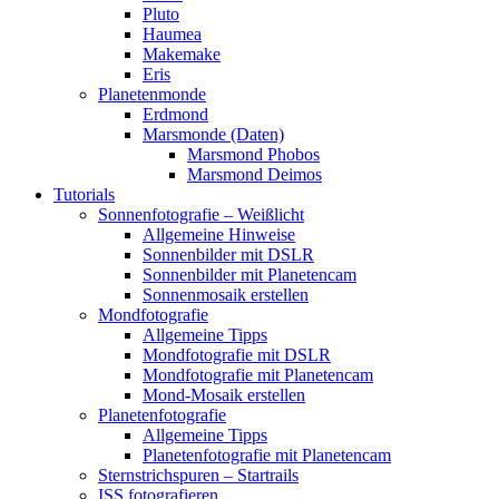
Pluto
Haumea
Makemake
Eris
Planetenmonde
Erdmond
Marsmonde (Daten)
Marsmond Phobos
Marsmond Deimos
Tutorials
Sonnenfotografie – Weißlicht
Allgemeine Hinweise
Sonnenbilder mit DSLR
Sonnenbilder mit Planetencam
Sonnenmosaik erstellen
Mondfotografie
Allgemeine Tipps
Mondfotografie mit DSLR
Mondfotografie mit Planetencam
Mond-Mosaik erstellen
Planetenfotografie
Allgemeine Tipps
Planetenfotografie mit Planetencam
Sternstrichspuren – Startrails
ISS fotografieren