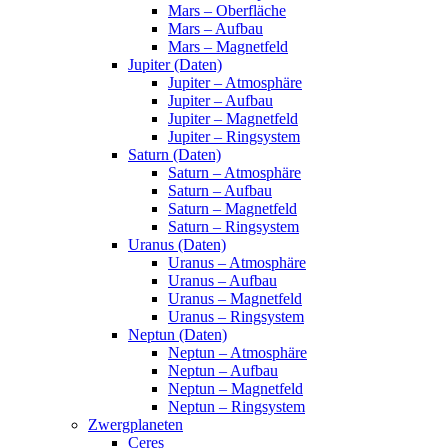
Mars – Oberfläche
Mars – Aufbau
Mars – Magnetfeld
Jupiter (Daten)
Jupiter – Atmosphäre
Jupiter – Aufbau
Jupiter – Magnetfeld
Jupiter – Ringsystem
Saturn (Daten)
Saturn – Atmosphäre
Saturn – Aufbau
Saturn – Magnetfeld
Saturn – Ringsystem
Uranus (Daten)
Uranus – Atmosphäre
Uranus – Aufbau
Uranus – Magnetfeld
Uranus – Ringsystem
Neptun (Daten)
Neptun – Atmosphäre
Neptun – Aufbau
Neptun – Magnetfeld
Neptun – Ringsystem
Zwergplaneten
Ceres