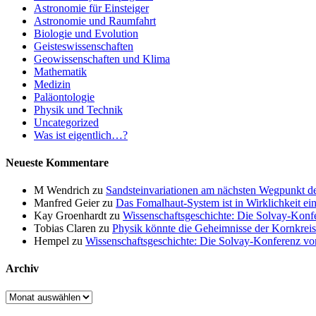
Astronomie für Einsteiger
Astronomie und Raumfahrt
Biologie und Evolution
Geisteswissenschaften
Geowissenschaften und Klima
Mathematik
Medizin
Paläontologie
Physik und Technik
Uncategorized
Was ist eigentlich…?
Neueste Kommentare
M Wendrich
zu
Sandsteinvariationen am nächsten Wegpunkt d
Manfred Geier
zu
Das Fomalhaut-System ist in Wirklichkeit ei
Kay Groenhardt
zu
Wissenschaftsgeschichte: Die Solvay-Konf
Tobias Claren
zu
Physik könnte die Geheimnisse der Kornkreis
Hempel
zu
Wissenschaftsgeschichte: Die Solvay-Konferenz v
Archiv
Archiv