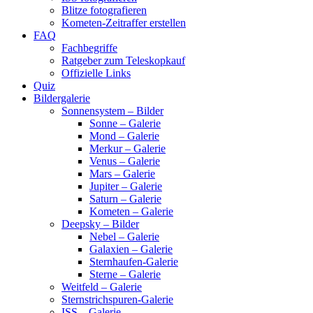
Blitze fotografieren
Kometen-Zeitraffer erstellen
FAQ
Fachbegriffe
Ratgeber zum Teleskopkauf
Offizielle Links
Quiz
Bildergalerie
Sonnensystem – Bilder
Sonne – Galerie
Mond – Galerie
Merkur – Galerie
Venus – Galerie
Mars – Galerie
Jupiter – Galerie
Saturn – Galerie
Kometen – Galerie
Deepsky – Bilder
Nebel – Galerie
Galaxien – Galerie
Sternhaufen-Galerie
Sterne – Galerie
Weitfeld – Galerie
Sternstrichspuren-Galerie
ISS – Galerie