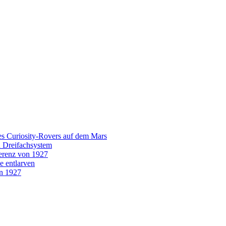
es Curiosity-Rovers auf dem Mars
n Dreifachsystem
erenz von 1927
e entlarven
on 1927