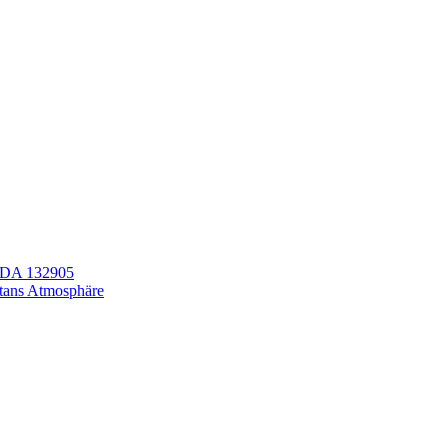
LEDA 132905
itans Atmosphäre