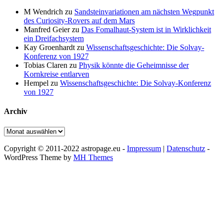
M Wendrich
zu
Sandsteinvariationen am nächsten Wegpunkt
des Curiosity-Rovers auf dem Mars
Manfred Geier
zu
Das Fomalhaut-System ist in Wirklichkeit
ein Dreifachsystem
Kay Groenhardt
zu
Wissenschaftsgeschichte: Die Solvay-
Konferenz von 1927
Tobias Claren
zu
Physik könnte die Geheimnisse der
Kornkreise entlarven
Hempel
zu
Wissenschaftsgeschichte: Die Solvay-Konferenz
von 1927
Archiv
Archiv
Copyright © 2011-2022 astropage.eu -
Impressum
|
Datenschutz
-
WordPress Theme by
MH Themes