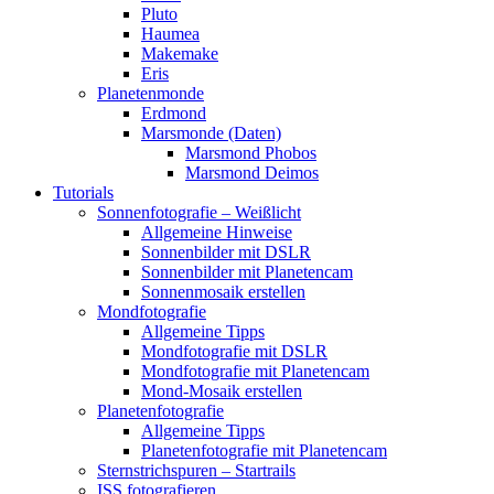
Pluto
Haumea
Makemake
Eris
Planetenmonde
Erdmond
Marsmonde (Daten)
Marsmond Phobos
Marsmond Deimos
Tutorials
Sonnenfotografie – Weißlicht
Allgemeine Hinweise
Sonnenbilder mit DSLR
Sonnenbilder mit Planetencam
Sonnenmosaik erstellen
Mondfotografie
Allgemeine Tipps
Mondfotografie mit DSLR
Mondfotografie mit Planetencam
Mond-Mosaik erstellen
Planetenfotografie
Allgemeine Tipps
Planetenfotografie mit Planetencam
Sternstrichspuren – Startrails
ISS fotografieren