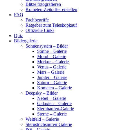
Blitze fotografieren
Kometen-Zeitraffer erstellen
FAQ
Fachbegriffe
Ratgeber zum Teleskopkauf
Offizielle Links
Quiz
Bildergalerie
Sonnensystem – Bilder
Sonne – Galerie
Mond – Galerie
Merkur – Galerie
Venus – Galerie
Mars – Galerie
Jupiter – Galerie
Saturn – Galerie
Kometen – Galerie
Deepsky – Bilder
Nebel – Galerie
Galaxien – Galerie
Sternhaufen-Galerie
Sterne – Galerie
Weitfeld – Galerie
Sternstrichspuren-Galerie
ISS – Galerie