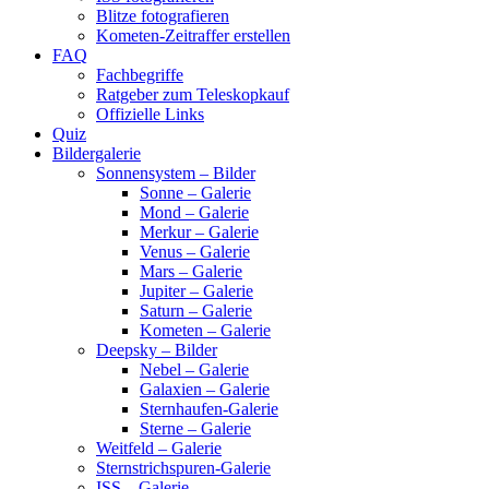
Blitze fotografieren
Kometen-Zeitraffer erstellen
FAQ
Fachbegriffe
Ratgeber zum Teleskopkauf
Offizielle Links
Quiz
Bildergalerie
Sonnensystem – Bilder
Sonne – Galerie
Mond – Galerie
Merkur – Galerie
Venus – Galerie
Mars – Galerie
Jupiter – Galerie
Saturn – Galerie
Kometen – Galerie
Deepsky – Bilder
Nebel – Galerie
Galaxien – Galerie
Sternhaufen-Galerie
Sterne – Galerie
Weitfeld – Galerie
Sternstrichspuren-Galerie
ISS – Galerie