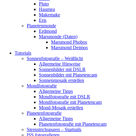
Pluto
Haumea
Makemake
Eris
Planetenmonde
Erdmond
Marsmonde (Daten)
Marsmond Phobos
Marsmond Deimos
Tutorials
Sonnenfotografie – Weißlicht
Allgemeine Hinweise
Sonnenbilder mit DSLR
Sonnenbilder mit Planetencam
Sonnenmosaik erstellen
Mondfotografie
Allgemeine Tipps
Mondfotografie mit DSLR
Mondfotografie mit Planetencam
Mond-Mosaik erstellen
Planetenfotografie
Allgemeine Tipps
Planetenfotografie mit Planetencam
Sternstrichspuren – Startrails
ISS fotografieren