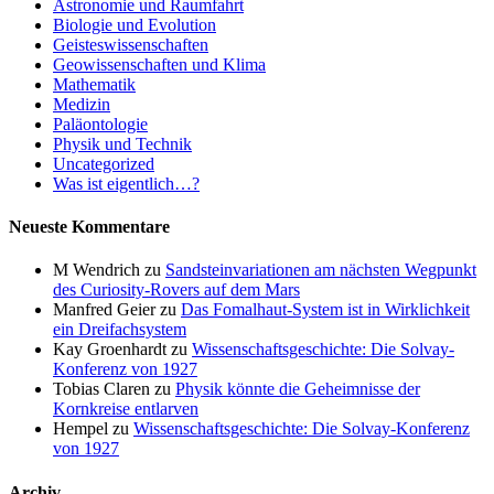
Astronomie und Raumfahrt
Biologie und Evolution
Geisteswissenschaften
Geowissenschaften und Klima
Mathematik
Medizin
Paläontologie
Physik und Technik
Uncategorized
Was ist eigentlich…?
Neueste Kommentare
M Wendrich
zu
Sandsteinvariationen am nächsten Wegpunkt
des Curiosity-Rovers auf dem Mars
Manfred Geier
zu
Das Fomalhaut-System ist in Wirklichkeit
ein Dreifachsystem
Kay Groenhardt
zu
Wissenschaftsgeschichte: Die Solvay-
Konferenz von 1927
Tobias Claren
zu
Physik könnte die Geheimnisse der
Kornkreise entlarven
Hempel
zu
Wissenschaftsgeschichte: Die Solvay-Konferenz
von 1927
Archiv