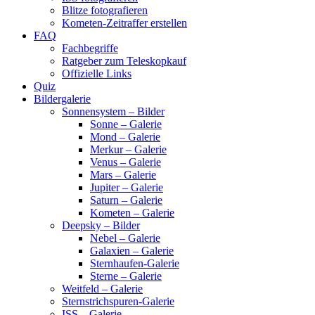
Blitze fotografieren
Kometen-Zeitraffer erstellen
FAQ
Fachbegriffe
Ratgeber zum Teleskopkauf
Offizielle Links
Quiz
Bildergalerie
Sonnensystem – Bilder
Sonne – Galerie
Mond – Galerie
Merkur – Galerie
Venus – Galerie
Mars – Galerie
Jupiter – Galerie
Saturn – Galerie
Kometen – Galerie
Deepsky – Bilder
Nebel – Galerie
Galaxien – Galerie
Sternhaufen-Galerie
Sterne – Galerie
Weitfeld – Galerie
Sternstrichspuren-Galerie
ISS – Galerie