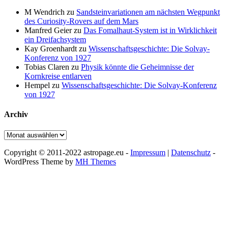
M Wendrich
zu
Sandsteinvariationen am nächsten Wegpunkt
des Curiosity-Rovers auf dem Mars
Manfred Geier
zu
Das Fomalhaut-System ist in Wirklichkeit
ein Dreifachsystem
Kay Groenhardt
zu
Wissenschaftsgeschichte: Die Solvay-
Konferenz von 1927
Tobias Claren
zu
Physik könnte die Geheimnisse der
Kornkreise entlarven
Hempel
zu
Wissenschaftsgeschichte: Die Solvay-Konferenz
von 1927
Archiv
Archiv
Copyright © 2011-2022 astropage.eu -
Impressum
|
Datenschutz
-
WordPress Theme by
MH Themes