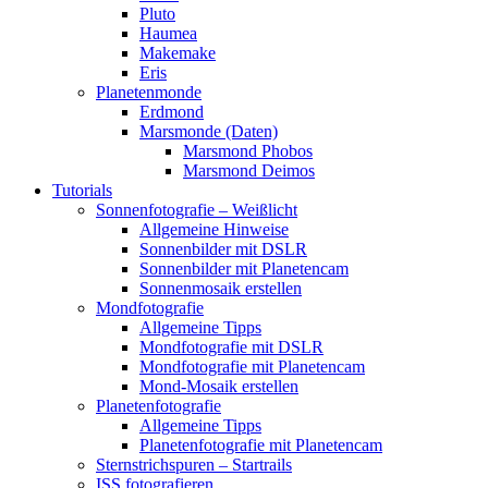
Pluto
Haumea
Makemake
Eris
Planetenmonde
Erdmond
Marsmonde (Daten)
Marsmond Phobos
Marsmond Deimos
Tutorials
Sonnenfotografie – Weißlicht
Allgemeine Hinweise
Sonnenbilder mit DSLR
Sonnenbilder mit Planetencam
Sonnenmosaik erstellen
Mondfotografie
Allgemeine Tipps
Mondfotografie mit DSLR
Mondfotografie mit Planetencam
Mond-Mosaik erstellen
Planetenfotografie
Allgemeine Tipps
Planetenfotografie mit Planetencam
Sternstrichspuren – Startrails
ISS fotografieren