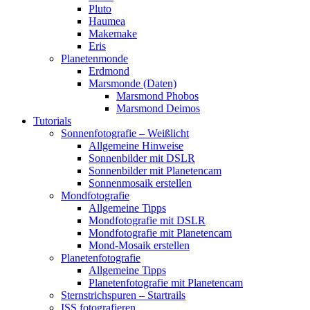
Pluto
Haumea
Makemake
Eris
Planetenmonde
Erdmond
Marsmonde (Daten)
Marsmond Phobos
Marsmond Deimos
Tutorials
Sonnenfotografie – Weißlicht
Allgemeine Hinweise
Sonnenbilder mit DSLR
Sonnenbilder mit Planetencam
Sonnenmosaik erstellen
Mondfotografie
Allgemeine Tipps
Mondfotografie mit DSLR
Mondfotografie mit Planetencam
Mond-Mosaik erstellen
Planetenfotografie
Allgemeine Tipps
Planetenfotografie mit Planetencam
Sternstrichspuren – Startrails
ISS fotografieren