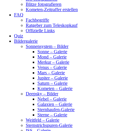
Blitze fotografieren
Kometen-Zeitraffer erstellen
FAQ
Fachbegriffe
Ratgeber zum Teleskopkauf
Offizielle Links
Quiz
Bildergalerie
Sonnensystem – Bilder
Sonne – Galerie
Mond – Galerie
Merkur – Galerie
Venus – Galerie
Mars – Galerie
Jupiter – Galerie
Saturn – Galerie
Kometen – Galerie
Deepsky – Bilder
Nebel – Galerie
Galaxien – Galerie
Sternhaufen-Galerie
Sterne – Galerie
Weitfeld – Galerie
Sternstrichspuren-Galerie
ISS – Galerie