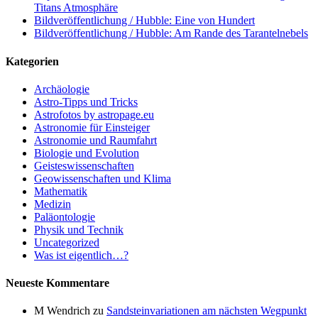
Titans Atmosphäre
Bildveröffentlichung / Hubble: Eine von Hundert
Bildveröffentlichung / Hubble: Am Rande des Tarantelnebels
Kategorien
Archäologie
Astro-Tipps und Tricks
Astrofotos by astropage.eu
Astronomie für Einsteiger
Astronomie und Raumfahrt
Biologie und Evolution
Geisteswissenschaften
Geowissenschaften und Klima
Mathematik
Medizin
Paläontologie
Physik und Technik
Uncategorized
Was ist eigentlich…?
Neueste Kommentare
M Wendrich
zu
Sandsteinvariationen am nächsten Wegpunkt