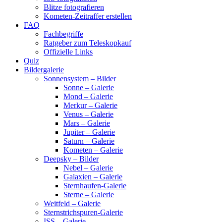
Blitze fotografieren
Kometen-Zeitraffer erstellen
FAQ
Fachbegriffe
Ratgeber zum Teleskopkauf
Offizielle Links
Quiz
Bildergalerie
Sonnensystem – Bilder
Sonne – Galerie
Mond – Galerie
Merkur – Galerie
Venus – Galerie
Mars – Galerie
Jupiter – Galerie
Saturn – Galerie
Kometen – Galerie
Deepsky – Bilder
Nebel – Galerie
Galaxien – Galerie
Sternhaufen-Galerie
Sterne – Galerie
Weitfeld – Galerie
Sternstrichspuren-Galerie
ISS – Galerie