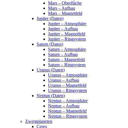
Mars – Oberfläche
Mars – Aufbau
Mars – Magnetfeld
Jupiter (Daten)
Jupiter – Atmosphäre
Jupiter – Aufbau
Jupiter – Magnetfeld
Jupiter – Ringsystem
Saturn (Daten)
Saturn – Atmosphäre
Saturn – Aufbau
Saturn – Magnetfeld
Saturn – Ringsystem
Uranus (Daten)
Uranus – Atmosphäre
Uranus – Aufbau
Uranus – Magnetfeld
Uranus – Ringsystem
Neptun (Daten)
Neptun – Atmosphäre
Neptun – Aufbau
Neptun – Magnetfeld
Neptun – Ringsystem
Zwergplaneten
Ceres