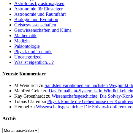
Astrofotos by astropage.eu
Astronomie für Einsteiger
Astronomie und Raumfahrt
Biologie und Evolution
Geisteswissenschaften
Geowissenschaften und Klima
Mathematik
Medizin
Paläontologie
Physik und Technik
Uncategorized
Was ist eigentlich…?
Neueste Kommentare
M Wendrich
zu
Sandsteinvariationen am nächsten Wegpunkt d
Manfred Geier
zu
Das Fomalhaut-System ist in Wirklichkeit ei
Kay Groenhardt
zu
Wissenschaftsgeschichte: Die Solvay-Konf
Tobias Claren
zu
Physik könnte die Geheimnisse der Kornkreis
Hempel
zu
Wissenschaftsgeschichte: Die Solvay-Konferenz v
Archiv
Archiv