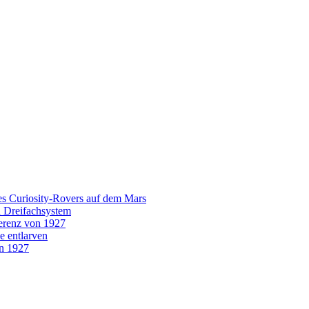
es Curiosity-Rovers auf dem Mars
n Dreifachsystem
erenz von 1927
e entlarven
on 1927