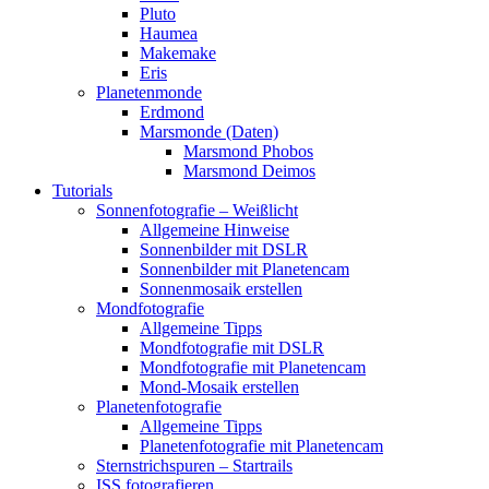
Pluto
Haumea
Makemake
Eris
Planetenmonde
Erdmond
Marsmonde (Daten)
Marsmond Phobos
Marsmond Deimos
Tutorials
Sonnenfotografie – Weißlicht
Allgemeine Hinweise
Sonnenbilder mit DSLR
Sonnenbilder mit Planetencam
Sonnenmosaik erstellen
Mondfotografie
Allgemeine Tipps
Mondfotografie mit DSLR
Mondfotografie mit Planetencam
Mond-Mosaik erstellen
Planetenfotografie
Allgemeine Tipps
Planetenfotografie mit Planetencam
Sternstrichspuren – Startrails
ISS fotografieren