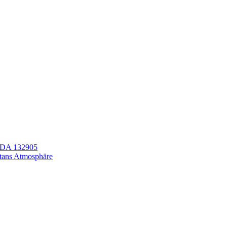
LEDA 132905
itans Atmosphäre