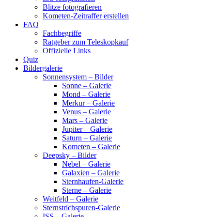
Blitze fotografieren
Kometen-Zeitraffer erstellen
FAQ
Fachbegriffe
Ratgeber zum Teleskopkauf
Offizielle Links
Quiz
Bildergalerie
Sonnensystem – Bilder
Sonne – Galerie
Mond – Galerie
Merkur – Galerie
Venus – Galerie
Mars – Galerie
Jupiter – Galerie
Saturn – Galerie
Kometen – Galerie
Deepsky – Bilder
Nebel – Galerie
Galaxien – Galerie
Sternhaufen-Galerie
Sterne – Galerie
Weitfeld – Galerie
Sternstrichspuren-Galerie
ISS – Galerie