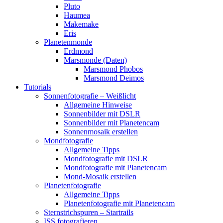
Pluto
Haumea
Makemake
Eris
Planetenmonde
Erdmond
Marsmonde (Daten)
Marsmond Phobos
Marsmond Deimos
Tutorials
Sonnenfotografie – Weißlicht
Allgemeine Hinweise
Sonnenbilder mit DSLR
Sonnenbilder mit Planetencam
Sonnenmosaik erstellen
Mondfotografie
Allgemeine Tipps
Mondfotografie mit DSLR
Mondfotografie mit Planetencam
Mond-Mosaik erstellen
Planetenfotografie
Allgemeine Tipps
Planetenfotografie mit Planetencam
Sternstrichspuren – Startrails
ISS fotografieren