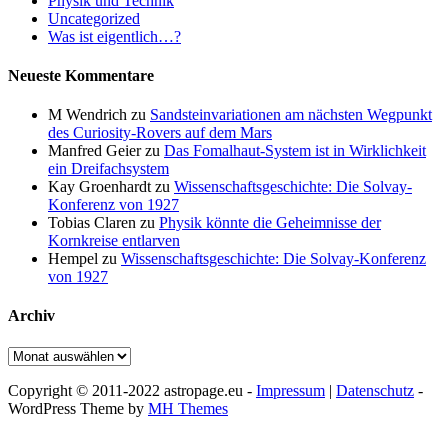
Physik und Technik
Uncategorized
Was ist eigentlich…?
Neueste Kommentare
M Wendrich
zu
Sandsteinvariationen am nächsten Wegpunkt
des Curiosity-Rovers auf dem Mars
Manfred Geier
zu
Das Fomalhaut-System ist in Wirklichkeit
ein Dreifachsystem
Kay Groenhardt
zu
Wissenschaftsgeschichte: Die Solvay-
Konferenz von 1927
Tobias Claren
zu
Physik könnte die Geheimnisse der
Kornkreise entlarven
Hempel
zu
Wissenschaftsgeschichte: Die Solvay-Konferenz
von 1927
Archiv
Archiv
Copyright © 2011-2022 astropage.eu -
Impressum
|
Datenschutz
-
WordPress Theme by
MH Themes