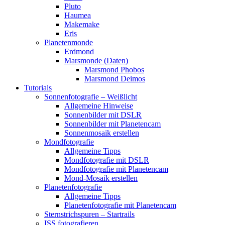
Pluto
Haumea
Makemake
Eris
Planetenmonde
Erdmond
Marsmonde (Daten)
Marsmond Phobos
Marsmond Deimos
Tutorials
Sonnenfotografie – Weißlicht
Allgemeine Hinweise
Sonnenbilder mit DSLR
Sonnenbilder mit Planetencam
Sonnenmosaik erstellen
Mondfotografie
Allgemeine Tipps
Mondfotografie mit DSLR
Mondfotografie mit Planetencam
Mond-Mosaik erstellen
Planetenfotografie
Allgemeine Tipps
Planetenfotografie mit Planetencam
Sternstrichspuren – Startrails
ISS fotografieren