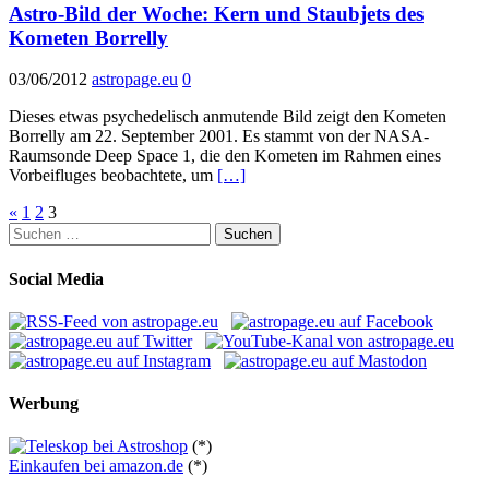
Astro-Bild der Woche: Kern und Staubjets des
Kometen Borrelly
03/06/2012
astropage.eu
0
Dieses etwas psychedelisch anmutende Bild zeigt den Kometen
Borrelly am 22. September 2001. Es stammt von der NASA-
Raumsonde Deep Space 1, die den Kometen im Rahmen eines
Vorbeifluges beobachtete, um
[…]
Seitennummerierung
«
1
2
3
Suchen
der
nach:
Beiträge
Social Media
Werbung
(*)
Einkaufen bei amazon.de
(*)