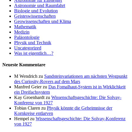
Astronomie für Einsteiger
Astronomie und Raumfahrt
Biologie und Evolution
Geisteswissenschaften
Geowissenschaften und Klima
Mathematik
Medizin
Paläontologie
Physik und Technik
Uncategorized
Was ist eigentlich…?
Neueste Kommentare
M Wendrich
zu
Sandsteinvariationen am nächsten Wegpunkt
des Curiosity-Rovers auf dem Mars
Manfred Geier
zu
Das Fomalhaut-System ist in Wirklichkeit
ein Dreifachsystem
Kay Groenhardt
zu
Wissenschaftsgeschichte: Die Solvay-
Konferenz von 1927
Tobias Claren
zu
Physik könnte die Geheimnisse der
Kornkreise entlarven
Hempel
zu
Wissenschaftsgeschichte: Die Solvay-Konferenz
von 1927