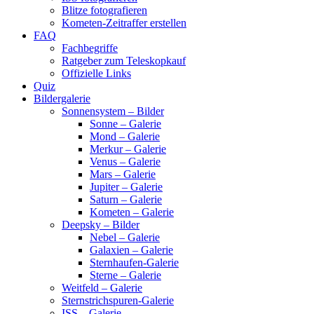
Blitze fotografieren
Kometen-Zeitraffer erstellen
FAQ
Fachbegriffe
Ratgeber zum Teleskopkauf
Offizielle Links
Quiz
Bildergalerie
Sonnensystem – Bilder
Sonne – Galerie
Mond – Galerie
Merkur – Galerie
Venus – Galerie
Mars – Galerie
Jupiter – Galerie
Saturn – Galerie
Kometen – Galerie
Deepsky – Bilder
Nebel – Galerie
Galaxien – Galerie
Sternhaufen-Galerie
Sterne – Galerie
Weitfeld – Galerie
Sternstrichspuren-Galerie
ISS – Galerie