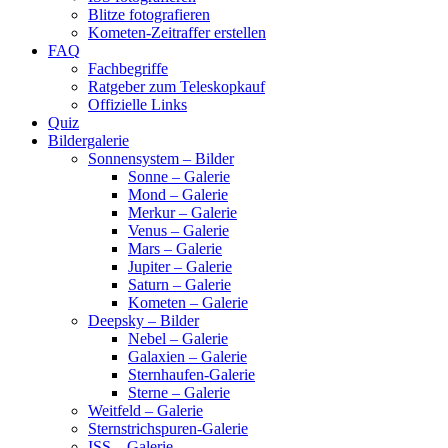
Blitze fotografieren
Kometen-Zeitraffer erstellen
FAQ
Fachbegriffe
Ratgeber zum Teleskopkauf
Offizielle Links
Quiz
Bildergalerie
Sonnensystem – Bilder
Sonne – Galerie
Mond – Galerie
Merkur – Galerie
Venus – Galerie
Mars – Galerie
Jupiter – Galerie
Saturn – Galerie
Kometen – Galerie
Deepsky – Bilder
Nebel – Galerie
Galaxien – Galerie
Sternhaufen-Galerie
Sterne – Galerie
Weitfeld – Galerie
Sternstrichspuren-Galerie
ISS – Galerie