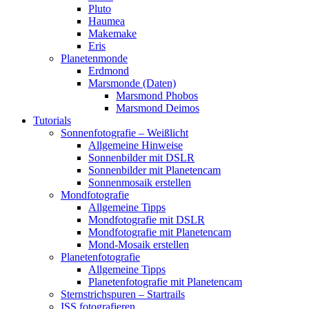
Pluto
Haumea
Makemake
Eris
Planetenmonde
Erdmond
Marsmonde (Daten)
Marsmond Phobos
Marsmond Deimos
Tutorials
Sonnenfotografie – Weißlicht
Allgemeine Hinweise
Sonnenbilder mit DSLR
Sonnenbilder mit Planetencam
Sonnenmosaik erstellen
Mondfotografie
Allgemeine Tipps
Mondfotografie mit DSLR
Mondfotografie mit Planetencam
Mond-Mosaik erstellen
Planetenfotografie
Allgemeine Tipps
Planetenfotografie mit Planetencam
Sternstrichspuren – Startrails
ISS fotografieren