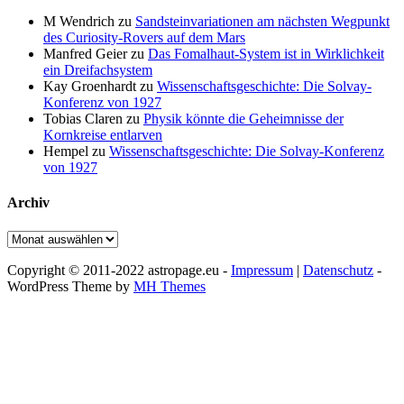
M Wendrich
zu
Sandsteinvariationen am nächsten Wegpunkt
des Curiosity-Rovers auf dem Mars
Manfred Geier
zu
Das Fomalhaut-System ist in Wirklichkeit
ein Dreifachsystem
Kay Groenhardt
zu
Wissenschaftsgeschichte: Die Solvay-
Konferenz von 1927
Tobias Claren
zu
Physik könnte die Geheimnisse der
Kornkreise entlarven
Hempel
zu
Wissenschaftsgeschichte: Die Solvay-Konferenz
von 1927
Archiv
Archiv
Copyright © 2011-2022 astropage.eu -
Impressum
|
Datenschutz
-
WordPress Theme by
MH Themes