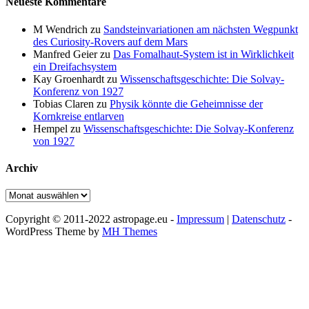
Neueste Kommentare
M Wendrich
zu
Sandsteinvariationen am nächsten Wegpunkt
des Curiosity-Rovers auf dem Mars
Manfred Geier
zu
Das Fomalhaut-System ist in Wirklichkeit
ein Dreifachsystem
Kay Groenhardt
zu
Wissenschaftsgeschichte: Die Solvay-
Konferenz von 1927
Tobias Claren
zu
Physik könnte die Geheimnisse der
Kornkreise entlarven
Hempel
zu
Wissenschaftsgeschichte: Die Solvay-Konferenz
von 1927
Archiv
Archiv
Copyright © 2011-2022 astropage.eu -
Impressum
|
Datenschutz
-
WordPress Theme by
MH Themes