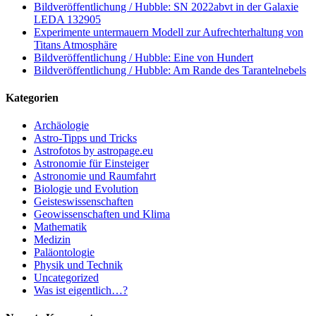
Bildveröffentlichung / Hubble: SN 2022abvt in der Galaxie
LEDA 132905
Experimente untermauern Modell zur Aufrechterhaltung von
Titans Atmosphäre
Bildveröffentlichung / Hubble: Eine von Hundert
Bildveröffentlichung / Hubble: Am Rande des Tarantelnebels
Kategorien
Archäologie
Astro-Tipps und Tricks
Astrofotos by astropage.eu
Astronomie für Einsteiger
Astronomie und Raumfahrt
Biologie und Evolution
Geisteswissenschaften
Geowissenschaften und Klima
Mathematik
Medizin
Paläontologie
Physik und Technik
Uncategorized
Was ist eigentlich…?