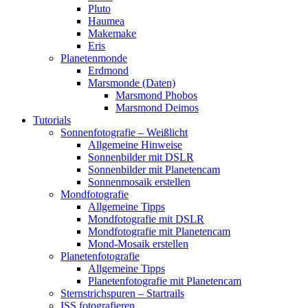
Pluto
Haumea
Makemake
Eris
Planetenmonde
Erdmond
Marsmonde (Daten)
Marsmond Phobos
Marsmond Deimos
Tutorials
Sonnenfotografie – Weißlicht
Allgemeine Hinweise
Sonnenbilder mit DSLR
Sonnenbilder mit Planetencam
Sonnenmosaik erstellen
Mondfotografie
Allgemeine Tipps
Mondfotografie mit DSLR
Mondfotografie mit Planetencam
Mond-Mosaik erstellen
Planetenfotografie
Allgemeine Tipps
Planetenfotografie mit Planetencam
Sternstrichspuren – Startrails
ISS fotografieren