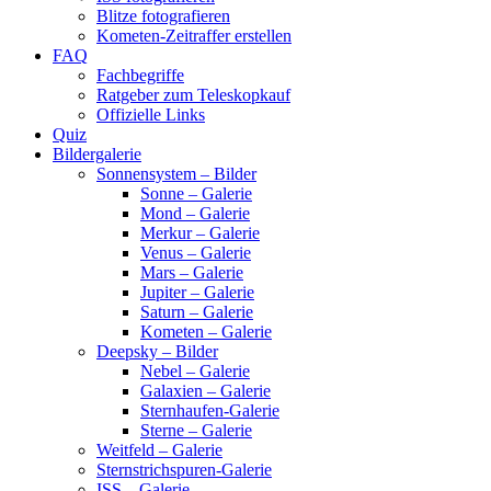
Blitze fotografieren
Kometen-Zeitraffer erstellen
FAQ
Fachbegriffe
Ratgeber zum Teleskopkauf
Offizielle Links
Quiz
Bildergalerie
Sonnensystem – Bilder
Sonne – Galerie
Mond – Galerie
Merkur – Galerie
Venus – Galerie
Mars – Galerie
Jupiter – Galerie
Saturn – Galerie
Kometen – Galerie
Deepsky – Bilder
Nebel – Galerie
Galaxien – Galerie
Sternhaufen-Galerie
Sterne – Galerie
Weitfeld – Galerie
Sternstrichspuren-Galerie
ISS – Galerie