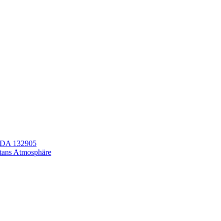
LEDA 132905
itans Atmosphäre