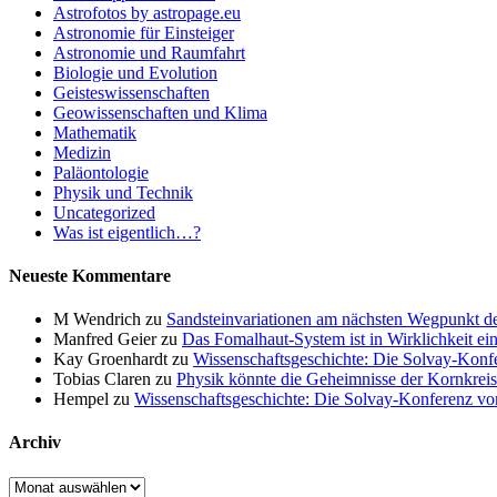
Astrofotos by astropage.eu
Astronomie für Einsteiger
Astronomie und Raumfahrt
Biologie und Evolution
Geisteswissenschaften
Geowissenschaften und Klima
Mathematik
Medizin
Paläontologie
Physik und Technik
Uncategorized
Was ist eigentlich…?
Neueste Kommentare
M Wendrich
zu
Sandsteinvariationen am nächsten Wegpunkt d
Manfred Geier
zu
Das Fomalhaut-System ist in Wirklichkeit ei
Kay Groenhardt
zu
Wissenschaftsgeschichte: Die Solvay-Konf
Tobias Claren
zu
Physik könnte die Geheimnisse der Kornkreis
Hempel
zu
Wissenschaftsgeschichte: Die Solvay-Konferenz v
Archiv
Archiv