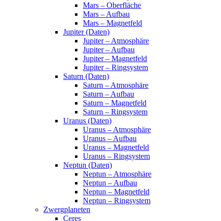
Mars – Oberfläche
Mars – Aufbau
Mars – Magnetfeld
Jupiter (Daten)
Jupiter – Atmosphäre
Jupiter – Aufbau
Jupiter – Magnetfeld
Jupiter – Ringsystem
Saturn (Daten)
Saturn – Atmosphäre
Saturn – Aufbau
Saturn – Magnetfeld
Saturn – Ringsystem
Uranus (Daten)
Uranus – Atmosphäre
Uranus – Aufbau
Uranus – Magnetfeld
Uranus – Ringsystem
Neptun (Daten)
Neptun – Atmosphäre
Neptun – Aufbau
Neptun – Magnetfeld
Neptun – Ringsystem
Zwergplaneten
Ceres