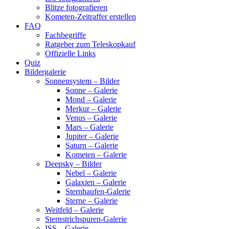
Blitze fotografieren
Kometen-Zeitraffer erstellen
FAQ
Fachbegriffe
Ratgeber zum Teleskopkauf
Offizielle Links
Quiz
Bildergalerie
Sonnensystem – Bilder
Sonne – Galerie
Mond – Galerie
Merkur – Galerie
Venus – Galerie
Mars – Galerie
Jupiter – Galerie
Saturn – Galerie
Kometen – Galerie
Deepsky – Bilder
Nebel – Galerie
Galaxien – Galerie
Sternhaufen-Galerie
Sterne – Galerie
Weitfeld – Galerie
Sternstrichspuren-Galerie
ISS – Galerie