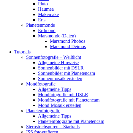
Pluto
Haumea
Makemake
Eris
Planetenmonde
Erdmond
Marsmonde (Daten)
Marsmond Phobos
Marsmond Deimos
Tutorials
Sonnenfotografie – Weißlicht
Allgemeine Hinweise
Sonnenbilder mit DSLR
Sonnenbilder mit Planetencam
Sonnenmosaik erstellen
Mondfotografie
Allgemeine Tipps
Mondfotografie mit DSLR
Mondfotografie mit Planetencam
Mond-Mosaik erstellen
Planetenfotografie
Allgemeine Tipps
Planetenfotografie mit Planetencam
Sternstrichspuren – Startrails
ISS fotografieren