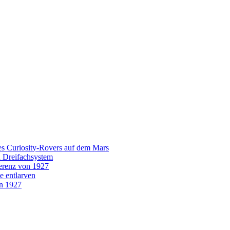
es Curiosity-Rovers auf dem Mars
n Dreifachsystem
erenz von 1927
e entlarven
on 1927