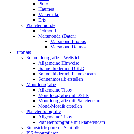
Pluto
Haumea
Makemake
Eris
Planetenmonde
Erdmond
Marsmonde (Daten)
Marsmond Phobos
Marsmond Deimos
Tutorials
Sonnenfotografie – Weißlicht
Allgemeine Hinweise
Sonnenbilder mit DSLR
Sonnenbilder mit Planetencam
Sonnenmosaik erstellen
Mondfotografie
Allgemeine Tipps
Mondfotografie mit DSLR
Mondfotografie mit Planetencam
Mond-Mosaik erstellen
Planetenfotografie
Allgemeine Tipps
Planetenfotografie mit Planetencam
Sternstrichspuren – Startrails
ISS fotografieren