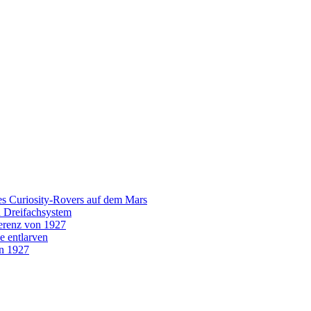
es Curiosity-Rovers auf dem Mars
n Dreifachsystem
erenz von 1927
e entlarven
on 1927