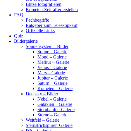
Blitze fotografieren
Kometen-Zeitraffer erstellen
FAQ
Fachbegriffe
Ratgeber zum Teleskopkauf
Offizielle Links
Quiz
Bildergalerie
Sonnensystem – Bilder
Sonne – Galerie
Mond – Galerie
Merkur – Galerie
Venus – Galerie
Mars – Galerie
Jupiter – Galerie
Saturn – Galerie
Kometen – Galerie
Deepsky – Bilder
Nebel – Galerie
Galaxien – Galerie
Sternhaufen-Galerie
Sterne – Galerie
Weitfeld – Galerie
Sternstrichspuren-Galerie
ISS – Galerie