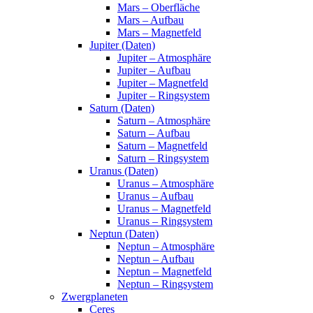
Mars – Oberfläche
Mars – Aufbau
Mars – Magnetfeld
Jupiter (Daten)
Jupiter – Atmosphäre
Jupiter – Aufbau
Jupiter – Magnetfeld
Jupiter – Ringsystem
Saturn (Daten)
Saturn – Atmosphäre
Saturn – Aufbau
Saturn – Magnetfeld
Saturn – Ringsystem
Uranus (Daten)
Uranus – Atmosphäre
Uranus – Aufbau
Uranus – Magnetfeld
Uranus – Ringsystem
Neptun (Daten)
Neptun – Atmosphäre
Neptun – Aufbau
Neptun – Magnetfeld
Neptun – Ringsystem
Zwergplaneten
Ceres