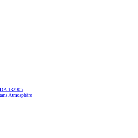
LEDA 132905
itans Atmosphäre