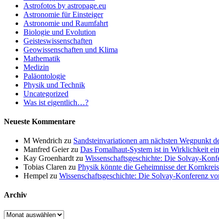
Astrofotos by astropage.eu
Astronomie für Einsteiger
Astronomie und Raumfahrt
Biologie und Evolution
Geisteswissenschaften
Geowissenschaften und Klima
Mathematik
Medizin
Paläontologie
Physik und Technik
Uncategorized
Was ist eigentlich…?
Neueste Kommentare
M Wendrich
zu
Sandsteinvariationen am nächsten Wegpunkt d
Manfred Geier
zu
Das Fomalhaut-System ist in Wirklichkeit ei
Kay Groenhardt
zu
Wissenschaftsgeschichte: Die Solvay-Konf
Tobias Claren
zu
Physik könnte die Geheimnisse der Kornkreis
Hempel
zu
Wissenschaftsgeschichte: Die Solvay-Konferenz v
Archiv
Archiv