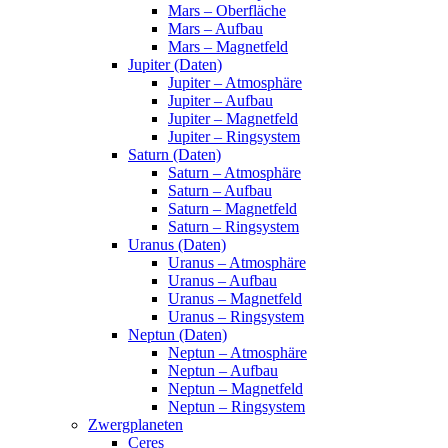
Mars – Oberfläche
Mars – Aufbau
Mars – Magnetfeld
Jupiter (Daten)
Jupiter – Atmosphäre
Jupiter – Aufbau
Jupiter – Magnetfeld
Jupiter – Ringsystem
Saturn (Daten)
Saturn – Atmosphäre
Saturn – Aufbau
Saturn – Magnetfeld
Saturn – Ringsystem
Uranus (Daten)
Uranus – Atmosphäre
Uranus – Aufbau
Uranus – Magnetfeld
Uranus – Ringsystem
Neptun (Daten)
Neptun – Atmosphäre
Neptun – Aufbau
Neptun – Magnetfeld
Neptun – Ringsystem
Zwergplaneten
Ceres