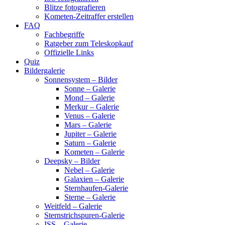
Blitze fotografieren
Kometen-Zeitraffer erstellen
FAQ
Fachbegriffe
Ratgeber zum Teleskopkauf
Offizielle Links
Quiz
Bildergalerie
Sonnensystem – Bilder
Sonne – Galerie
Mond – Galerie
Merkur – Galerie
Venus – Galerie
Mars – Galerie
Jupiter – Galerie
Saturn – Galerie
Kometen – Galerie
Deepsky – Bilder
Nebel – Galerie
Galaxien – Galerie
Sternhaufen-Galerie
Sterne – Galerie
Weitfeld – Galerie
Sternstrichspuren-Galerie
ISS – Galerie