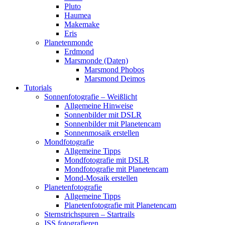
Pluto
Haumea
Makemake
Eris
Planetenmonde
Erdmond
Marsmonde (Daten)
Marsmond Phobos
Marsmond Deimos
Tutorials
Sonnenfotografie – Weißlicht
Allgemeine Hinweise
Sonnenbilder mit DSLR
Sonnenbilder mit Planetencam
Sonnenmosaik erstellen
Mondfotografie
Allgemeine Tipps
Mondfotografie mit DSLR
Mondfotografie mit Planetencam
Mond-Mosaik erstellen
Planetenfotografie
Allgemeine Tipps
Planetenfotografie mit Planetencam
Sternstrichspuren – Startrails
ISS fotografieren