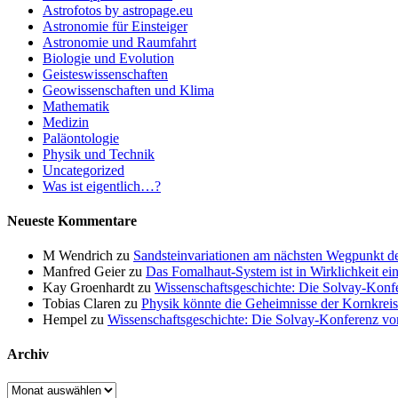
Astrofotos by astropage.eu
Astronomie für Einsteiger
Astronomie und Raumfahrt
Biologie und Evolution
Geisteswissenschaften
Geowissenschaften und Klima
Mathematik
Medizin
Paläontologie
Physik und Technik
Uncategorized
Was ist eigentlich…?
Neueste Kommentare
M Wendrich
zu
Sandsteinvariationen am nächsten Wegpunkt d
Manfred Geier
zu
Das Fomalhaut-System ist in Wirklichkeit ei
Kay Groenhardt
zu
Wissenschaftsgeschichte: Die Solvay-Konf
Tobias Claren
zu
Physik könnte die Geheimnisse der Kornkreis
Hempel
zu
Wissenschaftsgeschichte: Die Solvay-Konferenz v
Archiv
Archiv