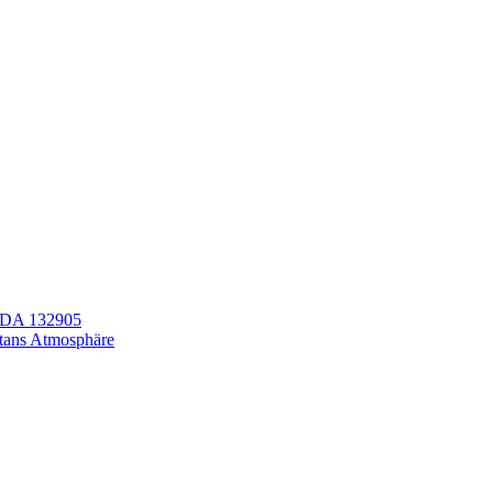
LEDA 132905
itans Atmosphäre