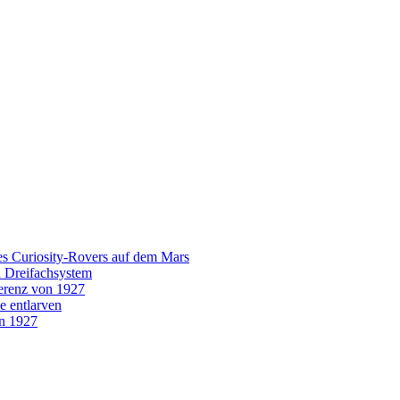
es Curiosity-Rovers auf dem Mars
n Dreifachsystem
erenz von 1927
e entlarven
on 1927