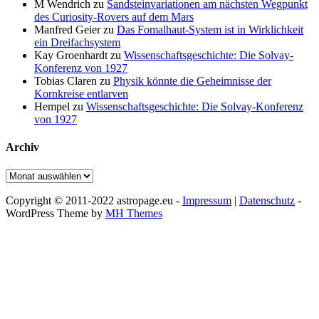
M Wendrich
zu
Sandsteinvariationen am nächsten Wegpunkt
des Curiosity-Rovers auf dem Mars
Manfred Geier
zu
Das Fomalhaut-System ist in Wirklichkeit
ein Dreifachsystem
Kay Groenhardt
zu
Wissenschaftsgeschichte: Die Solvay-
Konferenz von 1927
Tobias Claren
zu
Physik könnte die Geheimnisse der
Kornkreise entlarven
Hempel
zu
Wissenschaftsgeschichte: Die Solvay-Konferenz
von 1927
Archiv
Archiv
Copyright © 2011-2022 astropage.eu -
Impressum
|
Datenschutz
-
WordPress Theme by
MH Themes