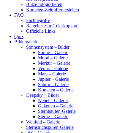
Blitze fotografieren
Kometen-Zeitraffer erstellen
FAQ
Fachbegriffe
Ratgeber zum Teleskopkauf
Offizielle Links
Quiz
Bildergalerie
Sonnensystem – Bilder
Sonne – Galerie
Mond – Galerie
Merkur – Galerie
Venus – Galerie
Mars – Galerie
Jupiter – Galerie
Saturn – Galerie
Kometen – Galerie
Deepsky – Bilder
Nebel – Galerie
Galaxien – Galerie
Sternhaufen-Galerie
Sterne – Galerie
Weitfeld – Galerie
Sternstrichspuren-Galerie
ISS – Galerie