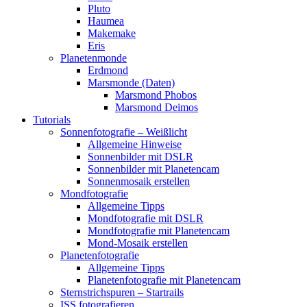
Pluto
Haumea
Makemake
Eris
Planetenmonde
Erdmond
Marsmonde (Daten)
Marsmond Phobos
Marsmond Deimos
Tutorials
Sonnenfotografie – Weißlicht
Allgemeine Hinweise
Sonnenbilder mit DSLR
Sonnenbilder mit Planetencam
Sonnenmosaik erstellen
Mondfotografie
Allgemeine Tipps
Mondfotografie mit DSLR
Mondfotografie mit Planetencam
Mond-Mosaik erstellen
Planetenfotografie
Allgemeine Tipps
Planetenfotografie mit Planetencam
Sternstrichspuren – Startrails
ISS fotografieren