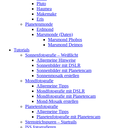
Pluto
Haumea
Makemake
Eris
Planetenmonde
Erdmond
Marsmonde (Daten)
Marsmond Phobos
Marsmond Deimos
Tutorials
Sonnenfotografie – Weißlicht
Allgemeine Hinweise
Sonnenbilder mit DSLR
Sonnenbilder mit Planetencam
Sonnenmosaik erstellen
Mondfotografie
Allgemeine Tipps
Mondfotografie mit DSLR
Mondfotografie mit Planetencam
Mond-Mosaik erstellen
Planetenfotografie
Allgemeine Tipps
Planetenfotografie mit Planetencam
Sternstrichspuren – Startrails
ISS fotografieren