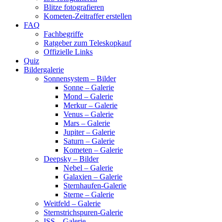
Blitze fotografieren
Kometen-Zeitraffer erstellen
FAQ
Fachbegriffe
Ratgeber zum Teleskopkauf
Offizielle Links
Quiz
Bildergalerie
Sonnensystem – Bilder
Sonne – Galerie
Mond – Galerie
Merkur – Galerie
Venus – Galerie
Mars – Galerie
Jupiter – Galerie
Saturn – Galerie
Kometen – Galerie
Deepsky – Bilder
Nebel – Galerie
Galaxien – Galerie
Sternhaufen-Galerie
Sterne – Galerie
Weitfeld – Galerie
Sternstrichspuren-Galerie
ISS – Galerie