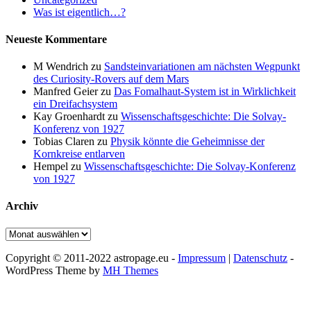
Was ist eigentlich…?
Neueste Kommentare
M Wendrich
zu
Sandsteinvariationen am nächsten Wegpunkt
des Curiosity-Rovers auf dem Mars
Manfred Geier
zu
Das Fomalhaut-System ist in Wirklichkeit
ein Dreifachsystem
Kay Groenhardt
zu
Wissenschaftsgeschichte: Die Solvay-
Konferenz von 1927
Tobias Claren
zu
Physik könnte die Geheimnisse der
Kornkreise entlarven
Hempel
zu
Wissenschaftsgeschichte: Die Solvay-Konferenz
von 1927
Archiv
Archiv
Copyright © 2011-2022 astropage.eu -
Impressum
|
Datenschutz
-
WordPress Theme by
MH Themes