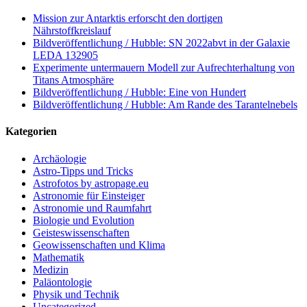
Mission zur Antarktis erforscht den dortigen
Nährstoffkreislauf
Bildveröffentlichung / Hubble: SN 2022abvt in der Galaxie
LEDA 132905
Experimente untermauern Modell zur Aufrechterhaltung von
Titans Atmosphäre
Bildveröffentlichung / Hubble: Eine von Hundert
Bildveröffentlichung / Hubble: Am Rande des Tarantelnebels
Kategorien
Archäologie
Astro-Tipps und Tricks
Astrofotos by astropage.eu
Astronomie für Einsteiger
Astronomie und Raumfahrt
Biologie und Evolution
Geisteswissenschaften
Geowissenschaften und Klima
Mathematik
Medizin
Paläontologie
Physik und Technik
Uncategorized