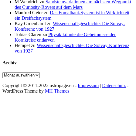
M Wendrich
zu
Sandsteinvariationen am nächsten Wegpunkt
des Curiosity-Rovers auf dem Mars
Manfred Geier
zu
Das Fomalhaut-System ist in Wirklichkeit
ein Dreifachsystem
Kay Groenhardt
zu
Wissenschaftsgeschichte: Die Solvay-
Konferenz von 1927
Tobias Claren
zu
Physik könnte die Geheimnisse der
Kornkreise entlarven
Hempel
zu
Wissenschaftsgeschichte: Die Solvay-Konferenz
von 1927
Archiv
Archiv
Copyright © 2011-2022 astropage.eu -
Impressum
|
Datenschutz
-
WordPress Theme by
MH Themes