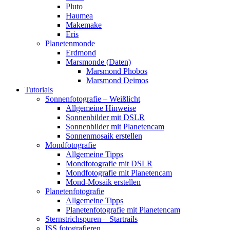
Pluto
Haumea
Makemake
Eris
Planetenmonde
Erdmond
Marsmonde (Daten)
Marsmond Phobos
Marsmond Deimos
Tutorials
Sonnenfotografie – Weißlicht
Allgemeine Hinweise
Sonnenbilder mit DSLR
Sonnenbilder mit Planetencam
Sonnenmosaik erstellen
Mondfotografie
Allgemeine Tipps
Mondfotografie mit DSLR
Mondfotografie mit Planetencam
Mond-Mosaik erstellen
Planetenfotografie
Allgemeine Tipps
Planetenfotografie mit Planetencam
Sternstrichspuren – Startrails
ISS fotografieren