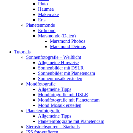
Pluto
Haumea
Makemake
Eris
Planetenmonde
Erdmond
Marsmonde (Daten)
Marsmond Phobos
Marsmond Deimos
Tutorials
Sonnenfotografie – Weißlicht
Allgemeine Hinweise
Sonnenbilder mit DSLR
Sonnenbilder mit Planetencam
Sonnenmosaik erstellen
Mondfotografie
Allgemeine Tipps
Mondfotografie mit DSLR
Mondfotografie mit Planetencam
Mond-Mosaik erstellen
Planetenfotografie
Allgemeine Tipps
Planetenfotografie mit Planetencam
Sternstrichspuren – Startrails
ISS fotografieren