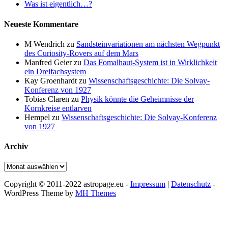
Was ist eigentlich…?
Neueste Kommentare
M Wendrich
zu
Sandsteinvariationen am nächsten Wegpunkt
des Curiosity-Rovers auf dem Mars
Manfred Geier
zu
Das Fomalhaut-System ist in Wirklichkeit
ein Dreifachsystem
Kay Groenhardt
zu
Wissenschaftsgeschichte: Die Solvay-
Konferenz von 1927
Tobias Claren
zu
Physik könnte die Geheimnisse der
Kornkreise entlarven
Hempel
zu
Wissenschaftsgeschichte: Die Solvay-Konferenz
von 1927
Archiv
Archiv
Copyright © 2011-2022 astropage.eu -
Impressum
|
Datenschutz
-
WordPress Theme by
MH Themes