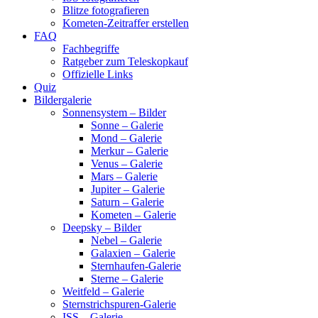
Blitze fotografieren
Kometen-Zeitraffer erstellen
FAQ
Fachbegriffe
Ratgeber zum Teleskopkauf
Offizielle Links
Quiz
Bildergalerie
Sonnensystem – Bilder
Sonne – Galerie
Mond – Galerie
Merkur – Galerie
Venus – Galerie
Mars – Galerie
Jupiter – Galerie
Saturn – Galerie
Kometen – Galerie
Deepsky – Bilder
Nebel – Galerie
Galaxien – Galerie
Sternhaufen-Galerie
Sterne – Galerie
Weitfeld – Galerie
Sternstrichspuren-Galerie
ISS – Galerie