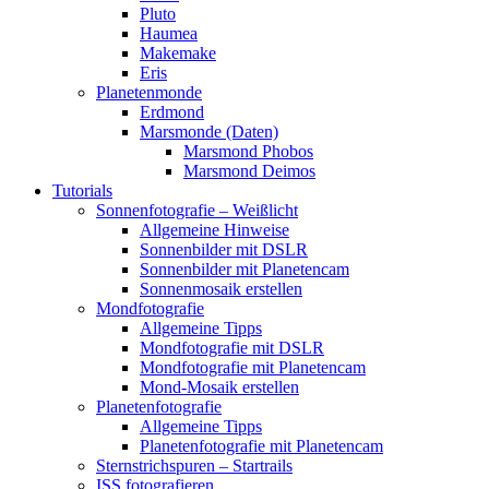
Pluto
Haumea
Makemake
Eris
Planetenmonde
Erdmond
Marsmonde (Daten)
Marsmond Phobos
Marsmond Deimos
Tutorials
Sonnenfotografie – Weißlicht
Allgemeine Hinweise
Sonnenbilder mit DSLR
Sonnenbilder mit Planetencam
Sonnenmosaik erstellen
Mondfotografie
Allgemeine Tipps
Mondfotografie mit DSLR
Mondfotografie mit Planetencam
Mond-Mosaik erstellen
Planetenfotografie
Allgemeine Tipps
Planetenfotografie mit Planetencam
Sternstrichspuren – Startrails
ISS fotografieren