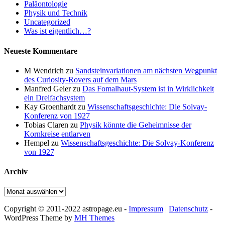
Paläontologie
Physik und Technik
Uncategorized
Was ist eigentlich…?
Neueste Kommentare
M Wendrich
zu
Sandsteinvariationen am nächsten Wegpunkt
des Curiosity-Rovers auf dem Mars
Manfred Geier
zu
Das Fomalhaut-System ist in Wirklichkeit
ein Dreifachsystem
Kay Groenhardt
zu
Wissenschaftsgeschichte: Die Solvay-
Konferenz von 1927
Tobias Claren
zu
Physik könnte die Geheimnisse der
Kornkreise entlarven
Hempel
zu
Wissenschaftsgeschichte: Die Solvay-Konferenz
von 1927
Archiv
Archiv
Copyright © 2011-2022 astropage.eu -
Impressum
|
Datenschutz
-
WordPress Theme by
MH Themes