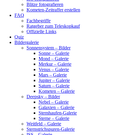
Blitze fotografieren
Kometen-Zeitraffer erstellen
FAQ
Fachbegriffe
Ratgeber zum Teleskopkauf
Offizielle Links
Quiz
Bildergalerie
Sonnensystem – Bilder
Sonne – Galerie
Mond – Galerie
Merkur – Galerie
Venus – Galerie
Mars – Galerie
Jupiter – Galerie
Saturn – Galerie
Kometen – Galerie
Deepsky – Bilder
Nebel – Galerie
Galaxien – Galerie
Sternhaufen-Galerie
Sterne – Galerie
Weitfeld – Galerie
Sternstrichspuren-Galerie
ISS – Galerie