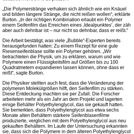
„Die Polymerstränge verhaken sich ähnlich wie ein Knäuel
und bilden längere Stränge, die nicht reißen wollen“, erklärte
Burton. „In der richtigen Kombination erlaubt ein Polymer
einem Seifenfilm das Erreichen eines ‚Idealpunktes‘, der zäh
aber auch dehnbar ist – nur nicht so dehnbar, dass er reißt.“
Die Arbeit bestätigt, was viele „Bubble“-Experten bereits
herausgefunden hatten: Zu einem Rezept für eine gute
Riesenseifenblase sollte ein Polymer gehören. „Wir
betrachteten die Physik, um zu erklären, warum und wie
Polymere einen Flüssigkeitsfilm auf Größen bis zu 100
Quadratmetern expandieren lassen können, ohne dass er
reißt“, sagte Burton.
Die Physiker stellten auch fest, dass die Veränderung der
polymeren Molekülgrößen hilft, den Seifenfilm zu stärken.
Diese Entdeckung machten sie per Zufall. Die Forscher
arbeiteten mehr als ein Jahr an dem Projekt und lagerten
einige Behälter Polyethylenglycol, das sie gekauft hatten.
Sie bemerkten, dass Polyethylenglycol aus etwa sechs
Monate alten Behältern stärkere Seifenblasenfilme
produzierte, verglichen mit dem Polyethylenglycol aus neu
gekauften Behältern. Im Laufe der Untersuchung erkannten
sie, dass sich die Polymere in dem älteren Polyethylenglycol