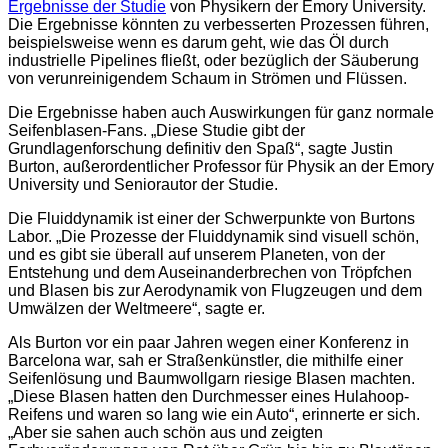
Ergebnisse der Studie
von Physikern der Emory University.
Die Ergebnisse könnten zu verbesserten Prozessen führen,
beispielsweise wenn es darum geht, wie das Öl durch
industrielle Pipelines fließt, oder bezüglich der Säuberung
von verunreinigendem Schaum in Strömen und Flüssen.
Die Ergebnisse haben auch Auswirkungen für ganz normale
Seifenblasen-Fans. „Diese Studie gibt der
Grundlagenforschung definitiv den Spaß“, sagte Justin
Burton, außerordentlicher Professor für Physik an der Emory
University und Seniorautor der Studie.
Die Fluiddynamik ist einer der Schwerpunkte von Burtons
Labor. „Die Prozesse der Fluiddynamik sind visuell schön,
und es gibt sie überall auf unserem Planeten, von der
Entstehung und dem Auseinanderbrechen von Tröpfchen
und Blasen bis zur Aerodynamik von Flugzeugen und dem
Umwälzen der Weltmeere“, sagte er.
Als Burton vor ein paar Jahren wegen einer Konferenz in
Barcelona war, sah er Straßenkünstler, die mithilfe einer
Seifenlösung und Baumwollgarn riesige Blasen machten.
„Diese Blasen hatten den Durchmesser eines Hulahoop-
Reifens und waren so lang wie ein Auto“, erinnerte er sich.
„Aber sie sahen auch schön aus und zeigten