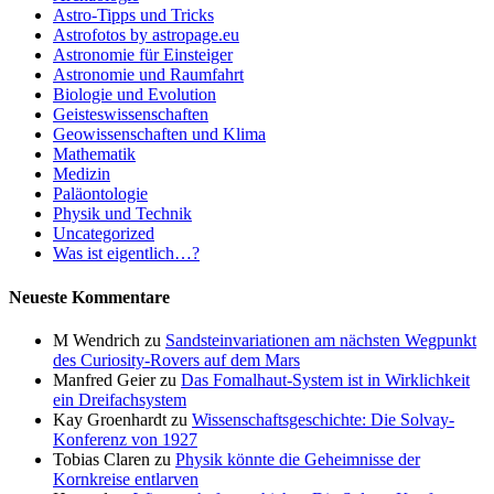
Astro-Tipps und Tricks
Astrofotos by astropage.eu
Astronomie für Einsteiger
Astronomie und Raumfahrt
Biologie und Evolution
Geisteswissenschaften
Geowissenschaften und Klima
Mathematik
Medizin
Paläontologie
Physik und Technik
Uncategorized
Was ist eigentlich…?
Neueste Kommentare
M Wendrich
zu
Sandsteinvariationen am nächsten Wegpunkt
des Curiosity-Rovers auf dem Mars
Manfred Geier
zu
Das Fomalhaut-System ist in Wirklichkeit
ein Dreifachsystem
Kay Groenhardt
zu
Wissenschaftsgeschichte: Die Solvay-
Konferenz von 1927
Tobias Claren
zu
Physik könnte die Geheimnisse der
Kornkreise entlarven