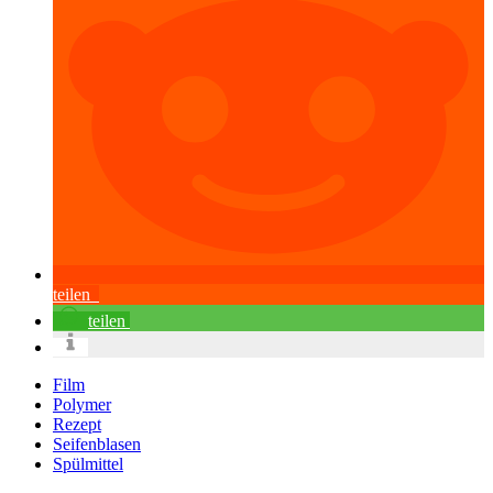
teilen
teilen
Film
Polymer
Rezept
Seifenblasen
Spülmittel