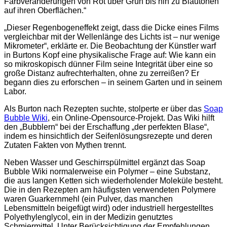
Farbveränderungen von Rot über Grün bis hin zu Blautönen
auf ihren Oberflächen.“
„Dieser Regenbogeneffekt zeigt, dass die Dicke eines Films
vergleichbar mit der Wellenlänge des Lichts ist – nur wenige
Mikrometer“, erklärte er. Die Beobachtung der Künstler warf
in Burtons Kopf eine physikalische Frage auf: Wie kann ein
so mikroskopisch dünner Film seine Integrität über eine so
große Distanz aufrechterhalten, ohne zu zerreißen? Er
begann dies zu erforschen – in seinem Garten und in seinem
Labor.
Als Burton nach Rezepten suchte, stolperte er über das
Soap
Bubble Wiki
, ein Online-Opensource-Projekt. Das Wiki hilft
den „Bubblern“ bei der Erschaffung „der perfekten Blase“,
indem es hinsichtlich der Seifenlösungsrezepte und deren
Zutaten Fakten von Mythen trennt.
Neben Wasser und Geschirrspülmittel ergänzt das Soap
Bubble Wiki normalerweise ein Polymer – eine Substanz,
die aus langen Ketten sich wiederholender Moleküle besteht.
Die in den Rezepten am häufigsten verwendeten Polymere
waren Guarkernmehl (ein Pulver, das manchen
Lebensmitteln beigefügt wird) oder industriell hergestelltes
Polyethylenglycol, ein in der Medizin genutztes
Schmiermittel. Unter Berücksichtigung der Empfehlungen