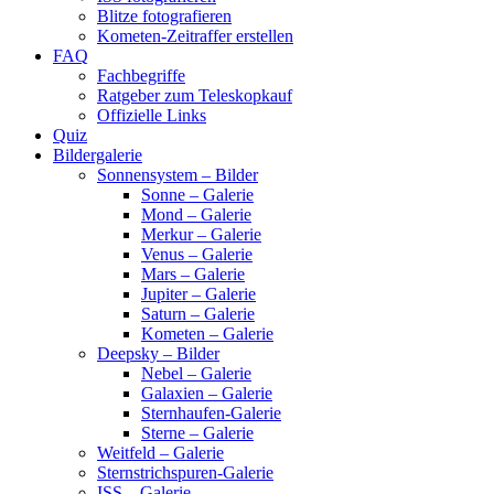
Blitze fotografieren
Kometen-Zeitraffer erstellen
FAQ
Fachbegriffe
Ratgeber zum Teleskopkauf
Offizielle Links
Quiz
Bildergalerie
Sonnensystem – Bilder
Sonne – Galerie
Mond – Galerie
Merkur – Galerie
Venus – Galerie
Mars – Galerie
Jupiter – Galerie
Saturn – Galerie
Kometen – Galerie
Deepsky – Bilder
Nebel – Galerie
Galaxien – Galerie
Sternhaufen-Galerie
Sterne – Galerie
Weitfeld – Galerie
Sternstrichspuren-Galerie
ISS – Galerie