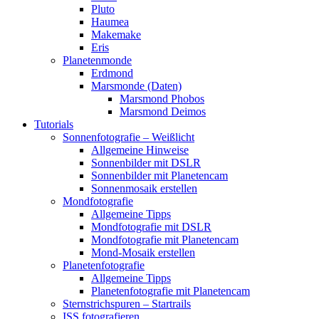
Pluto
Haumea
Makemake
Eris
Planetenmonde
Erdmond
Marsmonde (Daten)
Marsmond Phobos
Marsmond Deimos
Tutorials
Sonnenfotografie – Weißlicht
Allgemeine Hinweise
Sonnenbilder mit DSLR
Sonnenbilder mit Planetencam
Sonnenmosaik erstellen
Mondfotografie
Allgemeine Tipps
Mondfotografie mit DSLR
Mondfotografie mit Planetencam
Mond-Mosaik erstellen
Planetenfotografie
Allgemeine Tipps
Planetenfotografie mit Planetencam
Sternstrichspuren – Startrails
ISS fotografieren