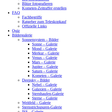
Blitze fotografieren
Kometen-Zeitraffer erstellen
FAQ
Fachbegriffe
Ratgeber zum Teleskopkauf
Offizielle Links
Quiz
Bildergalerie
Sonnensystem – Bilder
Sonne – Galerie
Mond – Galerie
Merkur – Galerie
Venus – Galerie
Mars – Galerie
Jupiter – Galerie
Saturn – Galerie
Kometen – Galerie
Deepsky – Bilder
Nebel – Galerie
Galaxien – Galerie
Sternhaufen-Galerie
Sterne – Galerie
Weitfeld – Galerie
Sternstrichspuren-Galerie
ISS – Galerie