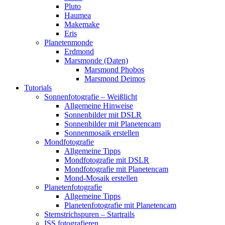
Pluto
Haumea
Makemake
Eris
Planetenmonde
Erdmond
Marsmonde (Daten)
Marsmond Phobos
Marsmond Deimos
Tutorials
Sonnenfotografie – Weißlicht
Allgemeine Hinweise
Sonnenbilder mit DSLR
Sonnenbilder mit Planetencam
Sonnenmosaik erstellen
Mondfotografie
Allgemeine Tipps
Mondfotografie mit DSLR
Mondfotografie mit Planetencam
Mond-Mosaik erstellen
Planetenfotografie
Allgemeine Tipps
Planetenfotografie mit Planetencam
Sternstrichspuren – Startrails
ISS fotografieren