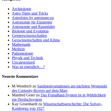
Archäologie
Astro-Tipps und Tricks
Astrofotos by astropage.eu
Astronomie für Einsteiger
Astronomie und Raumfahrt
Biologie und Evolution
Geisteswissenschaften
Geowissenschaften und Klima
Mathematik
Medizin
Paläontologie
Physik und Technik
Uncategorized
Was ist eigentlich…?
Neueste Kommentare
M Wendrich
zu
Sandsteinvariationen am nächsten Wegpunkt
des Curiosity-Rovers auf dem Mars
Manfred Geier
zu
Das Fomalhaut-System ist in Wirklichkeit
ein Dreifachsystem
Kay Groenhardt
zu
Wissenschaftsgeschichte: Die Solvay-
Konferenz von 1927