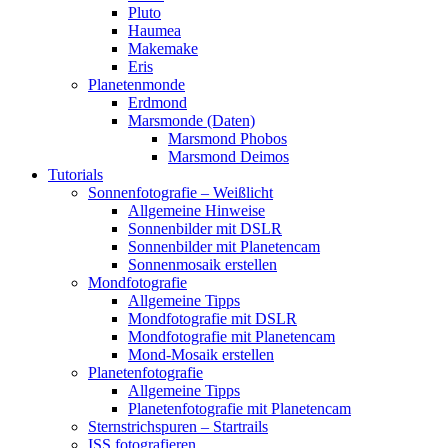
Pluto
Haumea
Makemake
Eris
Planetenmonde
Erdmond
Marsmonde (Daten)
Marsmond Phobos
Marsmond Deimos
Tutorials
Sonnenfotografie – Weißlicht
Allgemeine Hinweise
Sonnenbilder mit DSLR
Sonnenbilder mit Planetencam
Sonnenmosaik erstellen
Mondfotografie
Allgemeine Tipps
Mondfotografie mit DSLR
Mondfotografie mit Planetencam
Mond-Mosaik erstellen
Planetenfotografie
Allgemeine Tipps
Planetenfotografie mit Planetencam
Sternstrichspuren – Startrails
ISS fotografieren