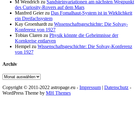
M Wendrich
zu
Sandsteinvariationen am nächsten Wegpunkt
des Curiosity-Rovers auf dem Mars
Manfred Geier
zu
Das Fomalhaut-System ist in Wirklichkeit
ein Dreifachsystem
Kay Groenhardt
zu
Wissenschaftsgeschichte: Die Solvay-
Konferenz von 1927
Tobias Claren
zu
Physik könnte die Geheimnisse der
Kornkreise entlarven
Hempel
zu
Wissenschaftsgeschichte: Die Solvay-Konferenz
von 1927
Archiv
Archiv
Copyright © 2011-2022 astropage.eu -
Impressum
|
Datenschutz
-
WordPress Theme by
MH Themes