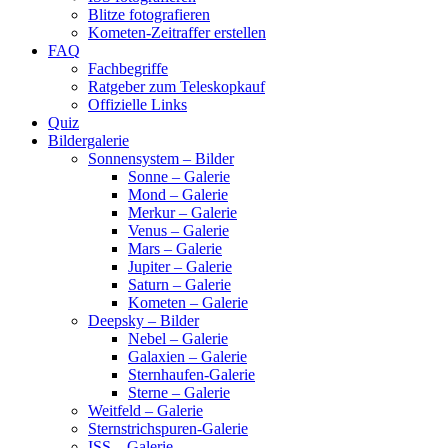
Blitze fotografieren
Kometen-Zeitraffer erstellen
FAQ
Fachbegriffe
Ratgeber zum Teleskopkauf
Offizielle Links
Quiz
Bildergalerie
Sonnensystem – Bilder
Sonne – Galerie
Mond – Galerie
Merkur – Galerie
Venus – Galerie
Mars – Galerie
Jupiter – Galerie
Saturn – Galerie
Kometen – Galerie
Deepsky – Bilder
Nebel – Galerie
Galaxien – Galerie
Sternhaufen-Galerie
Sterne – Galerie
Weitfeld – Galerie
Sternstrichspuren-Galerie
ISS – Galerie