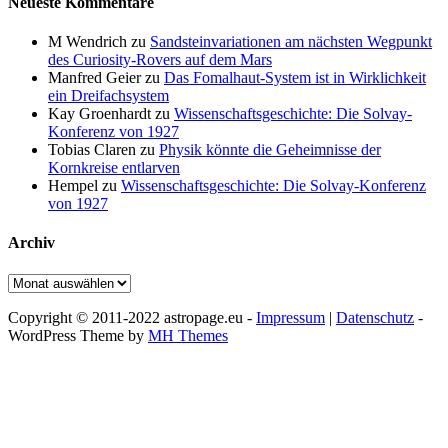
Neueste Kommentare
M Wendrich
zu
Sandsteinvariationen am nächsten Wegpunkt
des Curiosity-Rovers auf dem Mars
Manfred Geier
zu
Das Fomalhaut-System ist in Wirklichkeit
ein Dreifachsystem
Kay Groenhardt
zu
Wissenschaftsgeschichte: Die Solvay-
Konferenz von 1927
Tobias Claren
zu
Physik könnte die Geheimnisse der
Kornkreise entlarven
Hempel
zu
Wissenschaftsgeschichte: Die Solvay-Konferenz
von 1927
Archiv
Archiv
Copyright © 2011-2022 astropage.eu -
Impressum
|
Datenschutz
-
WordPress Theme by
MH Themes