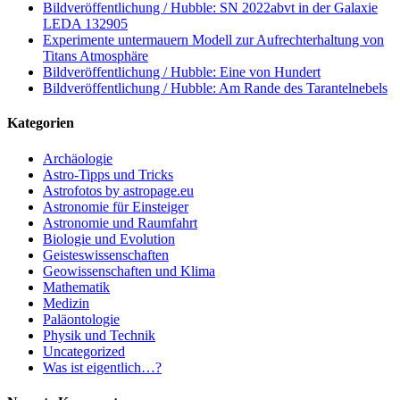
Bildveröffentlichung / Hubble: SN 2022abvt in der Galaxie
LEDA 132905
Experimente untermauern Modell zur Aufrechterhaltung von
Titans Atmosphäre
Bildveröffentlichung / Hubble: Eine von Hundert
Bildveröffentlichung / Hubble: Am Rande des Tarantelnebels
Kategorien
Archäologie
Astro-Tipps und Tricks
Astrofotos by astropage.eu
Astronomie für Einsteiger
Astronomie und Raumfahrt
Biologie und Evolution
Geisteswissenschaften
Geowissenschaften und Klima
Mathematik
Medizin
Paläontologie
Physik und Technik
Uncategorized
Was ist eigentlich…?