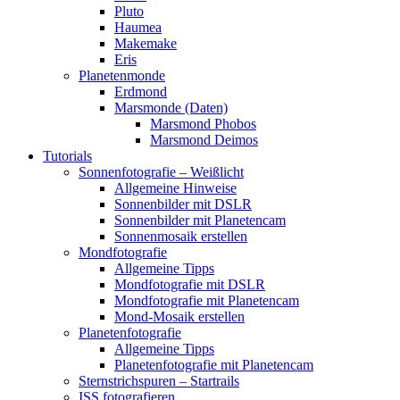
Pluto
Haumea
Makemake
Eris
Planetenmonde
Erdmond
Marsmonde (Daten)
Marsmond Phobos
Marsmond Deimos
Tutorials
Sonnenfotografie – Weißlicht
Allgemeine Hinweise
Sonnenbilder mit DSLR
Sonnenbilder mit Planetencam
Sonnenmosaik erstellen
Mondfotografie
Allgemeine Tipps
Mondfotografie mit DSLR
Mondfotografie mit Planetencam
Mond-Mosaik erstellen
Planetenfotografie
Allgemeine Tipps
Planetenfotografie mit Planetencam
Sternstrichspuren – Startrails
ISS fotografieren