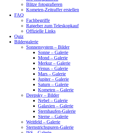
Blitze fotografieren
Kometen-Zeitraffer erstellen
FAQ
Fachbegriffe
Ratgeber zum Teleskopkauf
Offizielle Links
Quiz
Bildergalerie
Sonnensystem – Bilder
Sonne – Galerie
Mond – Galerie
Merkur – Galerie
Venus – Galerie
Mars – Galerie
Jupiter – Galerie
Saturn – Galerie
Kometen – Galerie
Deepsky – Bilder
Nebel – Galerie
Galaxien – Galerie
Sternhaufen-Galerie
Sterne – Galerie
Weitfeld – Galerie
Sternstrichspuren-Galerie
ISS – Galerie