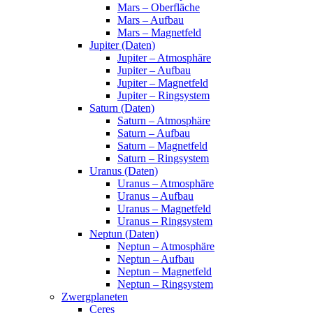
Mars – Oberfläche
Mars – Aufbau
Mars – Magnetfeld
Jupiter (Daten)
Jupiter – Atmosphäre
Jupiter – Aufbau
Jupiter – Magnetfeld
Jupiter – Ringsystem
Saturn (Daten)
Saturn – Atmosphäre
Saturn – Aufbau
Saturn – Magnetfeld
Saturn – Ringsystem
Uranus (Daten)
Uranus – Atmosphäre
Uranus – Aufbau
Uranus – Magnetfeld
Uranus – Ringsystem
Neptun (Daten)
Neptun – Atmosphäre
Neptun – Aufbau
Neptun – Magnetfeld
Neptun – Ringsystem
Zwergplaneten
Ceres