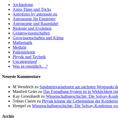
Archäologie
Astro-Tipps und Tricks
Astrofotos by astropage.eu
Astronomie für Einsteiger
Astronomie und Raumfahrt
Biologie und Evolution
Geisteswissenschaften
Geowissenschaften und Klima
Mathematik
Medizin
Paläontologie
Physik und Technik
Uncategorized
Was ist eigentlich…?
Neueste Kommentare
M Wendrich
zu
Sandsteinvariationen am nächsten Wegpunkt d
Manfred Geier
zu
Das Fomalhaut-System ist in Wirklichkeit ei
Kay Groenhardt
zu
Wissenschaftsgeschichte: Die Solvay-Konf
Tobias Claren
zu
Physik könnte die Geheimnisse der Kornkreis
Hempel
zu
Wissenschaftsgeschichte: Die Solvay-Konferenz v
Archiv