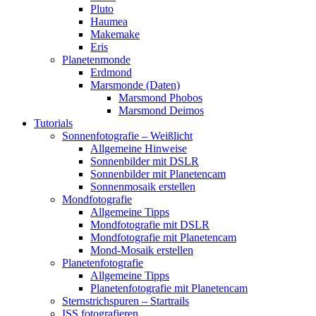
Pluto
Haumea
Makemake
Eris
Planetenmonde
Erdmond
Marsmonde (Daten)
Marsmond Phobos
Marsmond Deimos
Tutorials
Sonnenfotografie – Weißlicht
Allgemeine Hinweise
Sonnenbilder mit DSLR
Sonnenbilder mit Planetencam
Sonnenmosaik erstellen
Mondfotografie
Allgemeine Tipps
Mondfotografie mit DSLR
Mondfotografie mit Planetencam
Mond-Mosaik erstellen
Planetenfotografie
Allgemeine Tipps
Planetenfotografie mit Planetencam
Sternstrichspuren – Startrails
ISS fotografieren