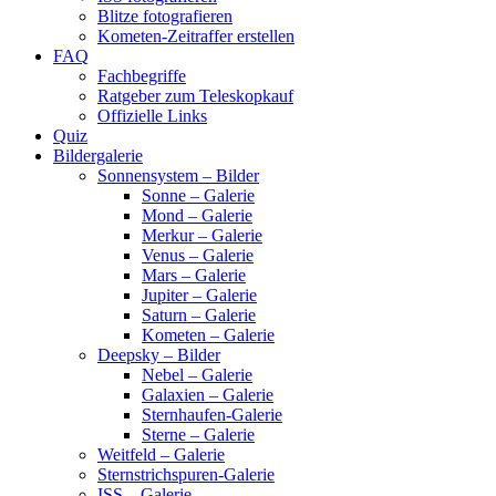
Blitze fotografieren
Kometen-Zeitraffer erstellen
FAQ
Fachbegriffe
Ratgeber zum Teleskopkauf
Offizielle Links
Quiz
Bildergalerie
Sonnensystem – Bilder
Sonne – Galerie
Mond – Galerie
Merkur – Galerie
Venus – Galerie
Mars – Galerie
Jupiter – Galerie
Saturn – Galerie
Kometen – Galerie
Deepsky – Bilder
Nebel – Galerie
Galaxien – Galerie
Sternhaufen-Galerie
Sterne – Galerie
Weitfeld – Galerie
Sternstrichspuren-Galerie
ISS – Galerie