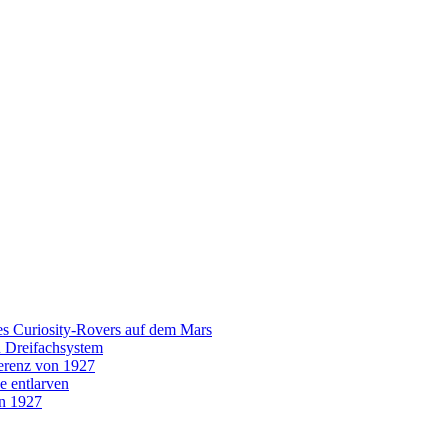
es Curiosity-Rovers auf dem Mars
n Dreifachsystem
erenz von 1927
e entlarven
on 1927