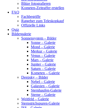
Blitze fotografieren
Kometen-Zeitraffer erstellen
FAQ
Fachbegriffe
Ratgeber zum Teleskopkauf
Offizielle Links
Quiz
Bildergalerie
Sonnensystem – Bilder
Sonne – Galerie
Mond – Galerie
Merkur – Galerie
Venus – Galerie
Mars – Galerie
Jupiter – Galerie
Saturn – Galerie
Kometen – Galerie
Deepsky – Bilder
Nebel – Galerie
Galaxien – Galerie
Sternhaufen-Galerie
Sterne – Galerie
Weitfeld – Galerie
Sternstrichspuren-Galerie
ISS – Galerie