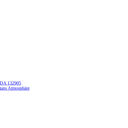
LEDA 132905
itans Atmosphäre