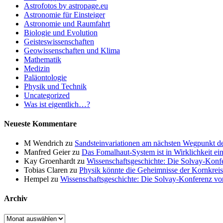
Astrofotos by astropage.eu
Astronomie für Einsteiger
Astronomie und Raumfahrt
Biologie und Evolution
Geisteswissenschaften
Geowissenschaften und Klima
Mathematik
Medizin
Paläontologie
Physik und Technik
Uncategorized
Was ist eigentlich…?
Neueste Kommentare
M Wendrich
zu
Sandsteinvariationen am nächsten Wegpunkt d
Manfred Geier
zu
Das Fomalhaut-System ist in Wirklichkeit ei
Kay Groenhardt
zu
Wissenschaftsgeschichte: Die Solvay-Konf
Tobias Claren
zu
Physik könnte die Geheimnisse der Kornkreis
Hempel
zu
Wissenschaftsgeschichte: Die Solvay-Konferenz v
Archiv
Archiv