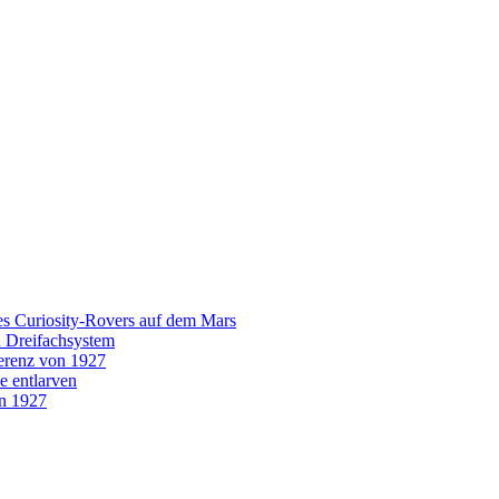
es Curiosity-Rovers auf dem Mars
n Dreifachsystem
erenz von 1927
e entlarven
on 1927