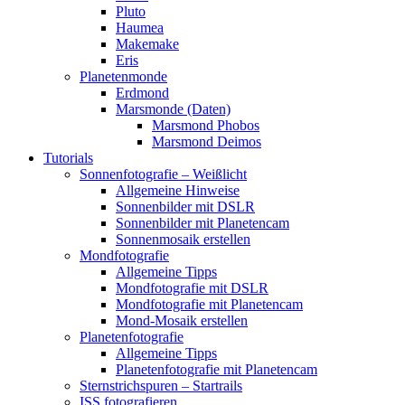
Pluto
Haumea
Makemake
Eris
Planetenmonde
Erdmond
Marsmonde (Daten)
Marsmond Phobos
Marsmond Deimos
Tutorials
Sonnenfotografie – Weißlicht
Allgemeine Hinweise
Sonnenbilder mit DSLR
Sonnenbilder mit Planetencam
Sonnenmosaik erstellen
Mondfotografie
Allgemeine Tipps
Mondfotografie mit DSLR
Mondfotografie mit Planetencam
Mond-Mosaik erstellen
Planetenfotografie
Allgemeine Tipps
Planetenfotografie mit Planetencam
Sternstrichspuren – Startrails
ISS fotografieren