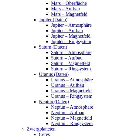
Mars – Oberfläche
Mars – Aufbau
Mars – Magnetfeld
Jupiter (Daten)
Jupiter – Atmosphäre
Jupiter – Aufbau
Jupiter – Magnetfeld
Jupiter – Ringsystem
Saturn (Daten)
Saturn – Atmosphäre
Saturn – Aufbau
Saturn – Magnetfeld
Saturn – Ringsystem
Uranus (Daten)
Uranus – Atmosphäre
Uranus – Aufbau
Uranus – Magnetfeld
Uranus – Ringsystem
Neptun (Daten)
Neptun – Atmosphäre
Neptun – Aufbau
Neptun – Magnetfeld
Neptun – Ringsystem
Zwergplaneten
Ceres