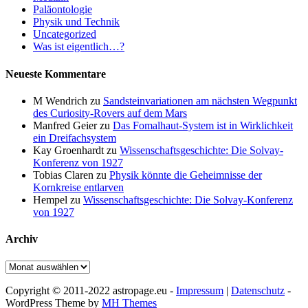
Paläontologie
Physik und Technik
Uncategorized
Was ist eigentlich…?
Neueste Kommentare
M Wendrich
zu
Sandsteinvariationen am nächsten Wegpunkt
des Curiosity-Rovers auf dem Mars
Manfred Geier
zu
Das Fomalhaut-System ist in Wirklichkeit
ein Dreifachsystem
Kay Groenhardt
zu
Wissenschaftsgeschichte: Die Solvay-
Konferenz von 1927
Tobias Claren
zu
Physik könnte die Geheimnisse der
Kornkreise entlarven
Hempel
zu
Wissenschaftsgeschichte: Die Solvay-Konferenz
von 1927
Archiv
Archiv
Copyright © 2011-2022 astropage.eu -
Impressum
|
Datenschutz
-
WordPress Theme by
MH Themes