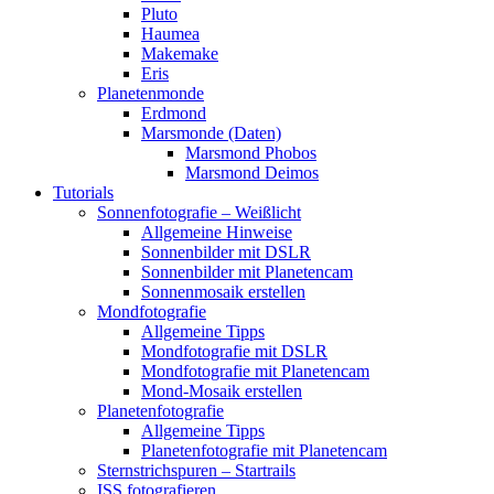
Pluto
Haumea
Makemake
Eris
Planetenmonde
Erdmond
Marsmonde (Daten)
Marsmond Phobos
Marsmond Deimos
Tutorials
Sonnenfotografie – Weißlicht
Allgemeine Hinweise
Sonnenbilder mit DSLR
Sonnenbilder mit Planetencam
Sonnenmosaik erstellen
Mondfotografie
Allgemeine Tipps
Mondfotografie mit DSLR
Mondfotografie mit Planetencam
Mond-Mosaik erstellen
Planetenfotografie
Allgemeine Tipps
Planetenfotografie mit Planetencam
Sternstrichspuren – Startrails
ISS fotografieren