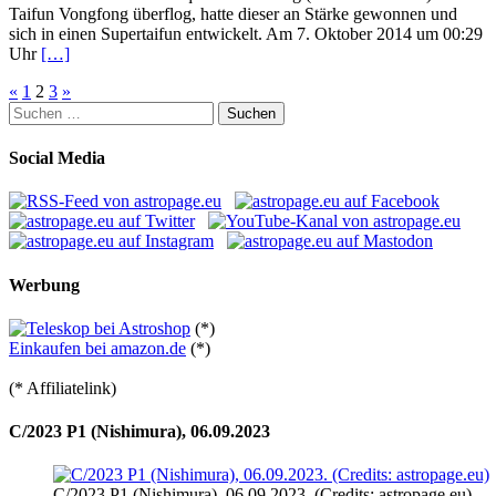
Taifun Vongfong überflog, hatte dieser an Stärke gewonnen und
sich in einen Supertaifun entwickelt. Am 7. Oktober 2014 um 00:29
Uhr
[…]
Seitennummerierung
«
1
2
3
»
Suchen
der
nach:
Beiträge
Social Media
Werbung
(*)
Einkaufen bei amazon.de
(*)
(* Affiliatelink)
C/2023 P1 (Nishimura), 06.09.2023
C/2023 P1 (Nishimura), 06.09.2023. (Credits: astropage.eu)