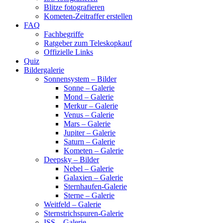
Blitze fotografieren
Kometen-Zeitraffer erstellen
FAQ
Fachbegriffe
Ratgeber zum Teleskopkauf
Offizielle Links
Quiz
Bildergalerie
Sonnensystem – Bilder
Sonne – Galerie
Mond – Galerie
Merkur – Galerie
Venus – Galerie
Mars – Galerie
Jupiter – Galerie
Saturn – Galerie
Kometen – Galerie
Deepsky – Bilder
Nebel – Galerie
Galaxien – Galerie
Sternhaufen-Galerie
Sterne – Galerie
Weitfeld – Galerie
Sternstrichspuren-Galerie
ISS – Galerie