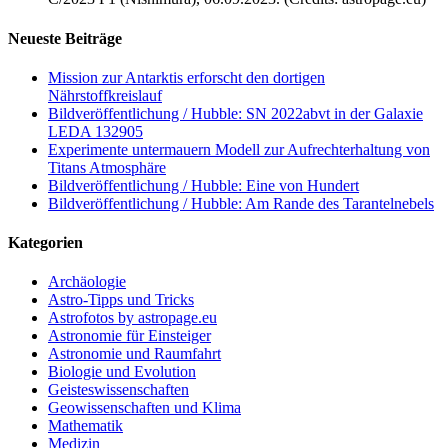
Neueste Beiträge
Mission zur Antarktis erforscht den dortigen
Nährstoffkreislauf
Bildveröffentlichung / Hubble: SN 2022abvt in der Galaxie
LEDA 132905
Experimente untermauern Modell zur Aufrechterhaltung von
Titans Atmosphäre
Bildveröffentlichung / Hubble: Eine von Hundert
Bildveröffentlichung / Hubble: Am Rande des Tarantelnebels
Kategorien
Archäologie
Astro-Tipps und Tricks
Astrofotos by astropage.eu
Astronomie für Einsteiger
Astronomie und Raumfahrt
Biologie und Evolution
Geisteswissenschaften
Geowissenschaften und Klima
Mathematik
Medizin