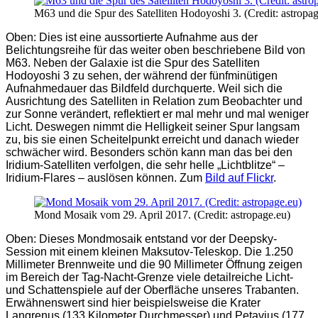
M63 und die Spur des Satelliten Hodoyoshi 3. (Credit: astropag
Oben: Dies ist eine aussortierte Aufnahme aus der
Belichtungsreihe für das weiter oben beschriebene Bild von
M63. Neben der Galaxie ist die Spur des Satelliten
Hodoyoshi 3 zu sehen, der während der fünfminütigen
Aufnahmedauer das Bildfeld durchquerte. Weil sich die
Ausrichtung des Satelliten in Relation zum Beobachter und
zur Sonne verändert, reflektiert er mal mehr und mal weniger
Licht. Deswegen nimmt die Helligkeit seiner Spur langsam
zu, bis sie einen Scheitelpunkt erreicht und danach wieder
schwächer wird. Besonders schön kann man das bei den
Iridium-Satelliten verfolgen, die sehr helle „Lichtblitze“ –
Iridium-Flares – auslösen können. Zum
Bild auf Flickr
.
Mond Mosaik vom 29. April 2017. (Credit: astropage.eu)
Oben: Dieses Mondmosaik entstand vor der Deepsky-
Session mit einem kleinen Maksutov-Teleskop. Die 1.250
Millimeter Brennweite und die 90 Millimeter Öffnung zeigen
im Bereich der Tag-Nacht-Grenze viele detailreiche Licht-
und Schattenspiele auf der Oberfläche unseres Trabanten.
Erwähnenswert sind hier beispielsweise die Krater
Langrenus (133 Kilometer Durchmesser) und Petavius (177