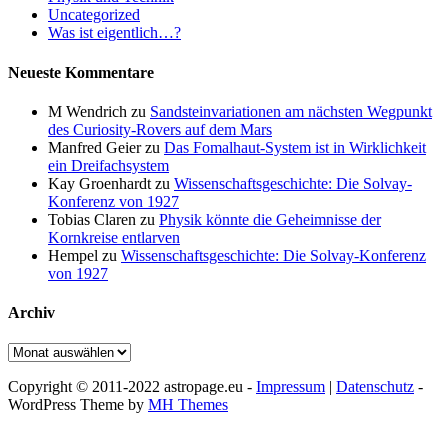
Uncategorized
Was ist eigentlich…?
Neueste Kommentare
M Wendrich
zu
Sandsteinvariationen am nächsten Wegpunkt
des Curiosity-Rovers auf dem Mars
Manfred Geier
zu
Das Fomalhaut-System ist in Wirklichkeit
ein Dreifachsystem
Kay Groenhardt
zu
Wissenschaftsgeschichte: Die Solvay-
Konferenz von 1927
Tobias Claren
zu
Physik könnte die Geheimnisse der
Kornkreise entlarven
Hempel
zu
Wissenschaftsgeschichte: Die Solvay-Konferenz
von 1927
Archiv
Archiv
Copyright © 2011-2022 astropage.eu -
Impressum
|
Datenschutz
-
WordPress Theme by
MH Themes