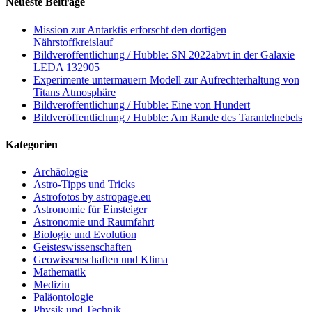
Neueste Beiträge
Mission zur Antarktis erforscht den dortigen
Nährstoffkreislauf
Bildveröffentlichung / Hubble: SN 2022abvt in der Galaxie
LEDA 132905
Experimente untermauern Modell zur Aufrechterhaltung von
Titans Atmosphäre
Bildveröffentlichung / Hubble: Eine von Hundert
Bildveröffentlichung / Hubble: Am Rande des Tarantelnebels
Kategorien
Archäologie
Astro-Tipps und Tricks
Astrofotos by astropage.eu
Astronomie für Einsteiger
Astronomie und Raumfahrt
Biologie und Evolution
Geisteswissenschaften
Geowissenschaften und Klima
Mathematik
Medizin
Paläontologie
Physik und Technik