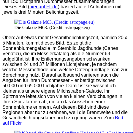
nur 150 Lichtjahren Durchmesser zusammendrängen.
Dieses Bild (
hier auf Flickr
) basiert auf elf Aufnahmen mit
jeweils drei Minuten Belichtungszeit.
Die Galaxie M63. (Credit: astropage.eu)
Oben: Auf etwas mehr Gesamtbelichtungszeit, nämlich 20 x
5 Minuten, kommt dieses Bild. Es zeigt die
Sonnenblumengalaxie im Sternbild Jagdhunde (Canes
Venatici), die im Messierkatalog als die Nummer 63
aufgeführt ist. Ihre Entfernungsangaben schwanken
zwischen 24 und 37 Millionen Lichtjahren, je nachdem
welche Messmethode und welche Datengrundlage man zur
Berechnung nutzt. Darauf aufbauend variieren auch die
Angaben für ihren Durchmesser – er beträgt zwischen
50.000 und 65.000 Lichtjahre. Damit ist sie wesentlich
kleiner als unsere eigene Milchstraßen-Galaxie. Ihr
Spitzname leitet sich von vielen kleinen Verdichtungen in
ihren Spiralarmen ab, die an das Aussehen einer
Sonnenblume erinnern. Auf diesem Bild sind diese
Regionen aber nur zu erahnen, weil die Brennweite und die
Gesamtbelichtungsdauer noch zu gering waren. Zum
Bild
auf Flickr
.