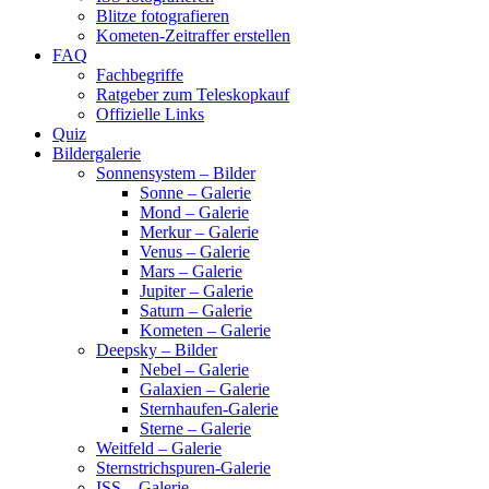
Blitze fotografieren
Kometen-Zeitraffer erstellen
FAQ
Fachbegriffe
Ratgeber zum Teleskopkauf
Offizielle Links
Quiz
Bildergalerie
Sonnensystem – Bilder
Sonne – Galerie
Mond – Galerie
Merkur – Galerie
Venus – Galerie
Mars – Galerie
Jupiter – Galerie
Saturn – Galerie
Kometen – Galerie
Deepsky – Bilder
Nebel – Galerie
Galaxien – Galerie
Sternhaufen-Galerie
Sterne – Galerie
Weitfeld – Galerie
Sternstrichspuren-Galerie
ISS – Galerie