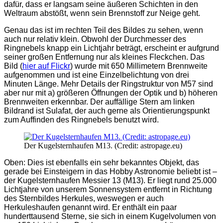
dafür, dass er langsam seine äußeren Schichten in den
Weltraum abstößt, wenn sein Brennstoff zur Neige geht.
Genau das ist im rechten Teil des Bildes zu sehen, wenn
auch nur relativ klein. Obwohl der Durchmesser des
Ringnebels knapp ein Lichtjahr beträgt, erscheint er aufgrund
seiner großen Entfernung nur als kleines Fleckchen. Das
Bild (
hier auf Flickr
) wurde mit 650 Millimetern Brennweite
aufgenommen und ist eine Einzelbelichtung von drei
Minuten Länge. Mehr Details der Ringstruktur von M57 sind
aber nur mit a) größeren Öffnungen der Optik und b) höheren
Brennweiten erkennbar. Der auffällige Stern am linken
Bildrand ist Sulafat, der auch gerne als Orientierungspunkt
zum Auffinden des Ringnebels benutzt wird.
Der Kugelsternhaufen M13. (Credit: astropage.eu)
Oben: Dies ist ebenfalls ein sehr bekanntes Objekt, das
gerade bei Einsteigern in das Hobby Astronomie beliebt ist –
der Kugelsternhaufen Messier 13 (M13). Er liegt rund 25.000
Lichtjahre von unserem Sonnensystem entfernt in Richtung
des Sternbildes Herkules, weswegen er auch
Herkuleshaufen genannt wird. Er enthält ein paar
hunderttausend Sterne, sie sich in einem Kugelvolumen von