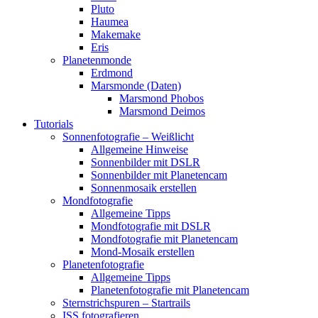
Pluto
Haumea
Makemake
Eris
Planetenmonde
Erdmond
Marsmonde (Daten)
Marsmond Phobos
Marsmond Deimos
Tutorials
Sonnenfotografie – Weißlicht
Allgemeine Hinweise
Sonnenbilder mit DSLR
Sonnenbilder mit Planetencam
Sonnenmosaik erstellen
Mondfotografie
Allgemeine Tipps
Mondfotografie mit DSLR
Mondfotografie mit Planetencam
Mond-Mosaik erstellen
Planetenfotografie
Allgemeine Tipps
Planetenfotografie mit Planetencam
Sternstrichspuren – Startrails
ISS fotografieren