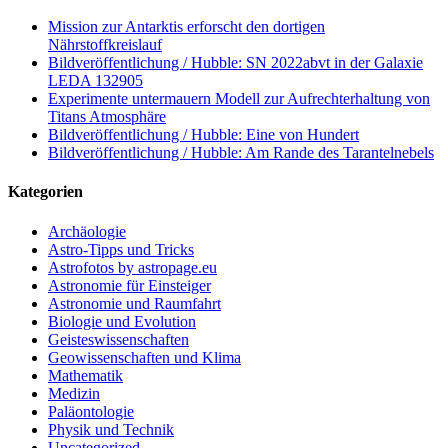
Mission zur Antarktis erforscht den dortigen
Nährstoffkreislauf
Bildveröffentlichung / Hubble: SN 2022abvt in der Galaxie
LEDA 132905
Experimente untermauern Modell zur Aufrechterhaltung von
Titans Atmosphäre
Bildveröffentlichung / Hubble: Eine von Hundert
Bildveröffentlichung / Hubble: Am Rande des Tarantelnebels
Kategorien
Archäologie
Astro-Tipps und Tricks
Astrofotos by astropage.eu
Astronomie für Einsteiger
Astronomie und Raumfahrt
Biologie und Evolution
Geisteswissenschaften
Geowissenschaften und Klima
Mathematik
Medizin
Paläontologie
Physik und Technik
Uncategorized