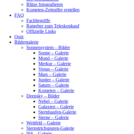
Blitze fotografieren
Kometen-Zeitraffer erstellen
FAQ
Fachbegriffe
Ratgeber zum Teleskopkauf
Offizielle Links
Quiz
Bildergalerie
Sonnensystem – Bilder
Sonne – Galerie
Mond – Galerie
Merkur – Galerie
Venus – Galerie
Mars – Galerie
Jupiter – Galerie
Saturn – Galerie
Kometen – Galerie
Deepsky – Bilder
Nebel – Galerie
Galaxien – Galerie
Sternhaufen-Galerie
Sterne – Galerie
Weitfeld – Galerie
Sternstrichspuren-Galerie
ISS – Galerie