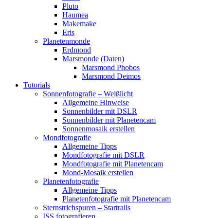
Pluto
Haumea
Makemake
Eris
Planetenmonde
Erdmond
Marsmonde (Daten)
Marsmond Phobos
Marsmond Deimos
Tutorials
Sonnenfotografie – Weißlicht
Allgemeine Hinweise
Sonnenbilder mit DSLR
Sonnenbilder mit Planetencam
Sonnenmosaik erstellen
Mondfotografie
Allgemeine Tipps
Mondfotografie mit DSLR
Mondfotografie mit Planetencam
Mond-Mosaik erstellen
Planetenfotografie
Allgemeine Tipps
Planetenfotografie mit Planetencam
Sternstrichspuren – Startrails
ISS fotografieren