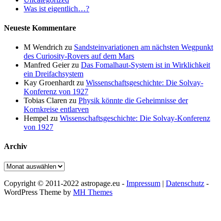
Was ist eigentlich…?
Neueste Kommentare
M Wendrich
zu
Sandsteinvariationen am nächsten Wegpunkt
des Curiosity-Rovers auf dem Mars
Manfred Geier
zu
Das Fomalhaut-System ist in Wirklichkeit
ein Dreifachsystem
Kay Groenhardt
zu
Wissenschaftsgeschichte: Die Solvay-
Konferenz von 1927
Tobias Claren
zu
Physik könnte die Geheimnisse der
Kornkreise entlarven
Hempel
zu
Wissenschaftsgeschichte: Die Solvay-Konferenz
von 1927
Archiv
Archiv
Copyright © 2011-2022 astropage.eu -
Impressum
|
Datenschutz
-
WordPress Theme by
MH Themes