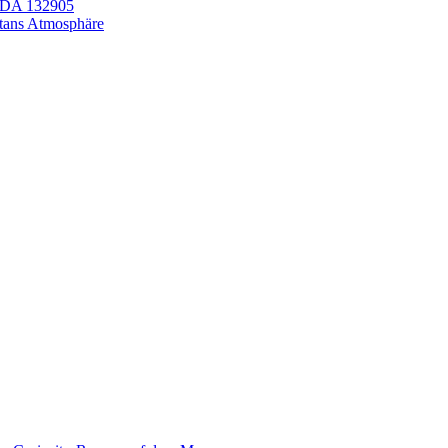
LEDA 132905
itans Atmosphäre