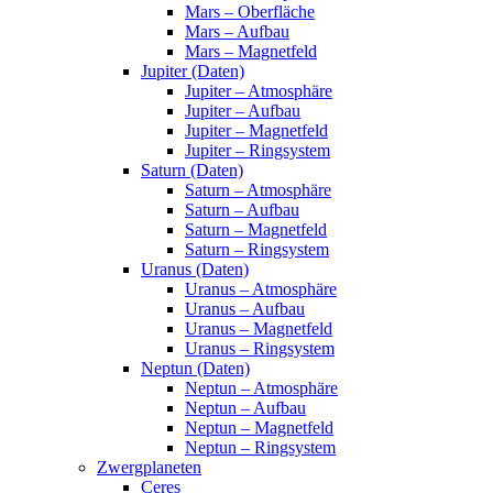
Mars – Oberfläche
Mars – Aufbau
Mars – Magnetfeld
Jupiter (Daten)
Jupiter – Atmosphäre
Jupiter – Aufbau
Jupiter – Magnetfeld
Jupiter – Ringsystem
Saturn (Daten)
Saturn – Atmosphäre
Saturn – Aufbau
Saturn – Magnetfeld
Saturn – Ringsystem
Uranus (Daten)
Uranus – Atmosphäre
Uranus – Aufbau
Uranus – Magnetfeld
Uranus – Ringsystem
Neptun (Daten)
Neptun – Atmosphäre
Neptun – Aufbau
Neptun – Magnetfeld
Neptun – Ringsystem
Zwergplaneten
Ceres