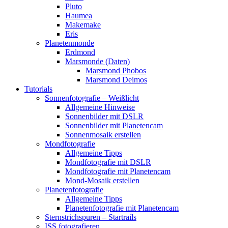
Pluto
Haumea
Makemake
Eris
Planetenmonde
Erdmond
Marsmonde (Daten)
Marsmond Phobos
Marsmond Deimos
Tutorials
Sonnenfotografie – Weißlicht
Allgemeine Hinweise
Sonnenbilder mit DSLR
Sonnenbilder mit Planetencam
Sonnenmosaik erstellen
Mondfotografie
Allgemeine Tipps
Mondfotografie mit DSLR
Mondfotografie mit Planetencam
Mond-Mosaik erstellen
Planetenfotografie
Allgemeine Tipps
Planetenfotografie mit Planetencam
Sternstrichspuren – Startrails
ISS fotografieren