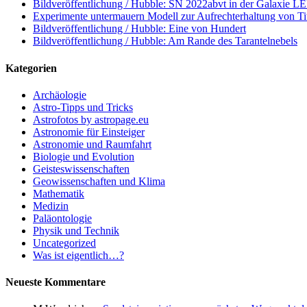
Bildveröffentlichung / Hubble: SN 2022abvt in der Galaxie 
Experimente untermauern Modell zur Aufrechterhaltung von T
Bildveröffentlichung / Hubble: Eine von Hundert
Bildveröffentlichung / Hubble: Am Rande des Tarantelnebels
Kategorien
Archäologie
Astro-Tipps und Tricks
Astrofotos by astropage.eu
Astronomie für Einsteiger
Astronomie und Raumfahrt
Biologie und Evolution
Geisteswissenschaften
Geowissenschaften und Klima
Mathematik
Medizin
Paläontologie
Physik und Technik
Uncategorized
Was ist eigentlich…?
Neueste Kommentare