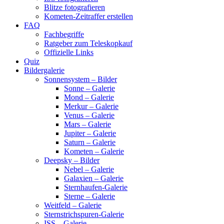
Blitze fotografieren
Kometen-Zeitraffer erstellen
FAQ
Fachbegriffe
Ratgeber zum Teleskopkauf
Offizielle Links
Quiz
Bildergalerie
Sonnensystem – Bilder
Sonne – Galerie
Mond – Galerie
Merkur – Galerie
Venus – Galerie
Mars – Galerie
Jupiter – Galerie
Saturn – Galerie
Kometen – Galerie
Deepsky – Bilder
Nebel – Galerie
Galaxien – Galerie
Sternhaufen-Galerie
Sterne – Galerie
Weitfeld – Galerie
Sternstrichspuren-Galerie
ISS – Galerie