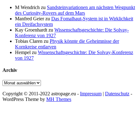
M Wendrich
zu
Sandsteinvariationen am nächsten Wegpunkt
des Curiosity-Rovers auf dem Mars
Manfred Geier
zu
Das Fomalhaut-System ist in Wirklichkeit
ein Dreifachsystem
Kay Groenhardt
zu
Wissenschaftsgeschichte: Die Solvay-
Konferenz von 1927
Tobias Claren
zu
Physik könnte die Geheimnisse der
Kornkreise entlarven
Hempel
zu
Wissenschaftsgeschichte: Die Solvay-Konferenz
von 1927
Archiv
Archiv
Copyright © 2011-2022 astropage.eu -
Impressum
|
Datenschutz
-
WordPress Theme by
MH Themes