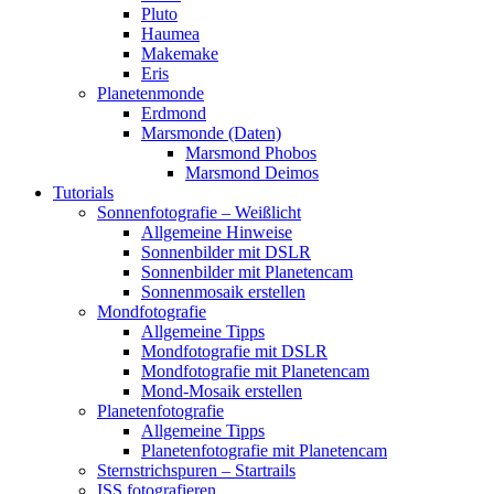
Pluto
Haumea
Makemake
Eris
Planetenmonde
Erdmond
Marsmonde (Daten)
Marsmond Phobos
Marsmond Deimos
Tutorials
Sonnenfotografie – Weißlicht
Allgemeine Hinweise
Sonnenbilder mit DSLR
Sonnenbilder mit Planetencam
Sonnenmosaik erstellen
Mondfotografie
Allgemeine Tipps
Mondfotografie mit DSLR
Mondfotografie mit Planetencam
Mond-Mosaik erstellen
Planetenfotografie
Allgemeine Tipps
Planetenfotografie mit Planetencam
Sternstrichspuren – Startrails
ISS fotografieren