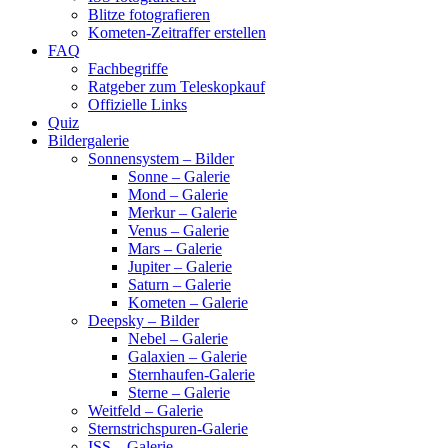
Blitze fotografieren
Kometen-Zeitraffer erstellen
FAQ
Fachbegriffe
Ratgeber zum Teleskopkauf
Offizielle Links
Quiz
Bildergalerie
Sonnensystem – Bilder
Sonne – Galerie
Mond – Galerie
Merkur – Galerie
Venus – Galerie
Mars – Galerie
Jupiter – Galerie
Saturn – Galerie
Kometen – Galerie
Deepsky – Bilder
Nebel – Galerie
Galaxien – Galerie
Sternhaufen-Galerie
Sterne – Galerie
Weitfeld – Galerie
Sternstrichspuren-Galerie
ISS – Galerie