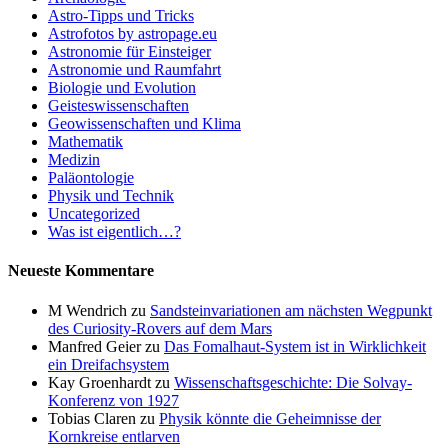
Astro-Tipps und Tricks
Astrofotos by astropage.eu
Astronomie für Einsteiger
Astronomie und Raumfahrt
Biologie und Evolution
Geisteswissenschaften
Geowissenschaften und Klima
Mathematik
Medizin
Paläontologie
Physik und Technik
Uncategorized
Was ist eigentlich…?
Neueste Kommentare
M Wendrich
zu
Sandsteinvariationen am nächsten Wegpunkt
des Curiosity-Rovers auf dem Mars
Manfred Geier
zu
Das Fomalhaut-System ist in Wirklichkeit
ein Dreifachsystem
Kay Groenhardt
zu
Wissenschaftsgeschichte: Die Solvay-
Konferenz von 1927
Tobias Claren
zu
Physik könnte die Geheimnisse der
Kornkreise entlarven