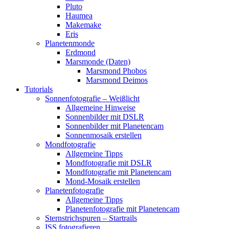
Pluto
Haumea
Makemake
Eris
Planetenmonde
Erdmond
Marsmonde (Daten)
Marsmond Phobos
Marsmond Deimos
Tutorials
Sonnenfotografie – Weißlicht
Allgemeine Hinweise
Sonnenbilder mit DSLR
Sonnenbilder mit Planetencam
Sonnenmosaik erstellen
Mondfotografie
Allgemeine Tipps
Mondfotografie mit DSLR
Mondfotografie mit Planetencam
Mond-Mosaik erstellen
Planetenfotografie
Allgemeine Tipps
Planetenfotografie mit Planetencam
Sternstrichspuren – Startrails
ISS fotografieren