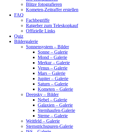
Blitze fotografieren
Kometen-Zeitraffer erstellen
FAQ
Fachbegriffe
Ratgeber zum Teleskopkauf
Offizielle Links
Quiz
Bildergalerie
Sonnensystem – Bilder
Sonne – Galerie
Mond – Galerie
Merkur – Galerie
Venus – Galerie
Mars – Galerie
Jupiter – Galerie
Saturn – Galerie
Kometen – Galerie
Deepsky – Bilder
Nebel – Galerie
Galaxien – Galerie
Sternhaufen-Galerie
Sterne – Galerie
Weitfeld – Galerie
Sternstrichspuren-Galerie
ISS – Galerie