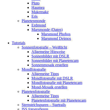
Pluto
Haumea
Makemake
Eris
Planetenmonde
Erdmond
Marsmonde (Daten)
Marsmond Phobos
Marsmond Deimos
Tutorials
Sonnenfotografie – Weißlicht
Allgemeine Hinweise
Sonnenbilder mit DSLR
Sonnenbilder mit Planetencam
Sonnenmosaik erstellen
Mondfotografie
Allgemeine Tipps
Mondfotografie mit DSLR
Mondfotografie mit Planetencam
Mond-Mosaik erstellen
Planetenfotografie
Allgemeine Tipps
Planetenfotografie mit Planetencam
Sternstrichspuren – Startrails
ISS fotografieren