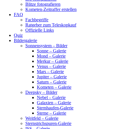
Blitze fotografieren
Kometen-Zeitraffer erstellen
FAQ
Fachbegriffe
Ratgeber zum Teleskopkauf
Offizielle Links
Quiz
Bildergalerie
Sonnensystem – Bilder
Sonne – Galerie
Mond – Galerie
Merkur – Galerie
Venus – Galerie
Mars – Galerie
Jupiter – Galerie
Saturn – Galerie
Kometen – Galerie
Deepsky – Bilder
Nebel – Galerie
Galaxien – Galerie
Sternhaufen-Galerie
Sterne – Galerie
Weitfeld – Galerie
Sternstrichspuren-Galerie
ISS – Galerie