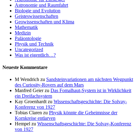
Astronomie und Raumfahrt
Biologie und Evolution
Geisteswissenschaften
Geowissenschaften und Klima
Mathematik
Medizin
Paläontologie
Physik und Technik
Uncategorized
Was ist eigentlich…?
Neueste Kommentare
M Wendrich
zu
Sandsteinvariationen am nächsten Wegpunkt
des Curiosity-Rovers auf dem Mars
Manfred Geier
zu
Das Fomalhaut-System ist in Wirklichkeit
ein Dreifachsystem
Kay Groenhardt
zu
Wissenschaftsgeschichte: Die Solvay-
Konferenz von 1927
Tobias Claren
zu
Physik könnte die Geheimnisse der
Kornkreise entlarven
Hempel
zu
Wissenschaftsgeschichte: Die Solvay-Konferenz
von 1927