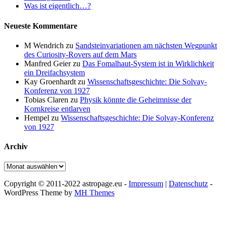
Was ist eigentlich…?
Neueste Kommentare
M Wendrich
zu
Sandsteinvariationen am nächsten Wegpunkt
des Curiosity-Rovers auf dem Mars
Manfred Geier
zu
Das Fomalhaut-System ist in Wirklichkeit
ein Dreifachsystem
Kay Groenhardt
zu
Wissenschaftsgeschichte: Die Solvay-
Konferenz von 1927
Tobias Claren
zu
Physik könnte die Geheimnisse der
Kornkreise entlarven
Hempel
zu
Wissenschaftsgeschichte: Die Solvay-Konferenz
von 1927
Archiv
Archiv
Copyright © 2011-2022 astropage.eu -
Impressum
|
Datenschutz
-
WordPress Theme by
MH Themes