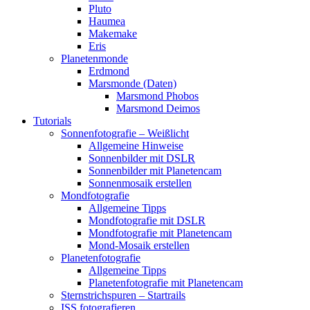
Pluto
Haumea
Makemake
Eris
Planetenmonde
Erdmond
Marsmonde (Daten)
Marsmond Phobos
Marsmond Deimos
Tutorials
Sonnenfotografie – Weißlicht
Allgemeine Hinweise
Sonnenbilder mit DSLR
Sonnenbilder mit Planetencam
Sonnenmosaik erstellen
Mondfotografie
Allgemeine Tipps
Mondfotografie mit DSLR
Mondfotografie mit Planetencam
Mond-Mosaik erstellen
Planetenfotografie
Allgemeine Tipps
Planetenfotografie mit Planetencam
Sternstrichspuren – Startrails
ISS fotografieren