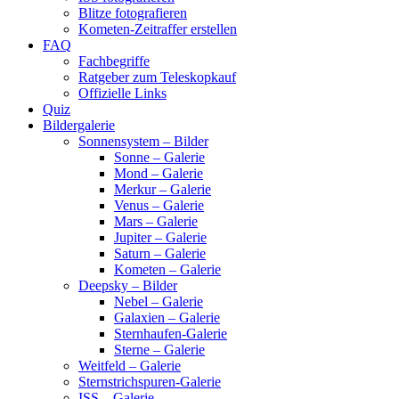
Blitze fotografieren
Kometen-Zeitraffer erstellen
FAQ
Fachbegriffe
Ratgeber zum Teleskopkauf
Offizielle Links
Quiz
Bildergalerie
Sonnensystem – Bilder
Sonne – Galerie
Mond – Galerie
Merkur – Galerie
Venus – Galerie
Mars – Galerie
Jupiter – Galerie
Saturn – Galerie
Kometen – Galerie
Deepsky – Bilder
Nebel – Galerie
Galaxien – Galerie
Sternhaufen-Galerie
Sterne – Galerie
Weitfeld – Galerie
Sternstrichspuren-Galerie
ISS – Galerie