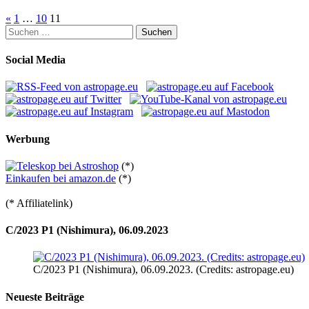
Seitennummerierung
«
1
…
10
11
Suchen
der
nach:
Beiträge
Social Media
Werbung
(*)
Einkaufen bei amazon.de
(*)
(* Affiliatelink)
C/2023 P1 (Nishimura), 06.09.2023
C/2023 P1 (Nishimura), 06.09.2023. (Credits: astropage.eu)
Neueste Beiträge