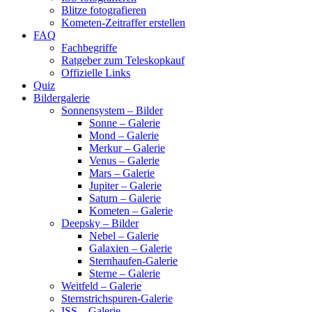
Blitze fotografieren
Kometen-Zeitraffer erstellen
FAQ
Fachbegriffe
Ratgeber zum Teleskopkauf
Offizielle Links
Quiz
Bildergalerie
Sonnensystem – Bilder
Sonne – Galerie
Mond – Galerie
Merkur – Galerie
Venus – Galerie
Mars – Galerie
Jupiter – Galerie
Saturn – Galerie
Kometen – Galerie
Deepsky – Bilder
Nebel – Galerie
Galaxien – Galerie
Sternhaufen-Galerie
Sterne – Galerie
Weitfeld – Galerie
Sternstrichspuren-Galerie
ISS – Galerie