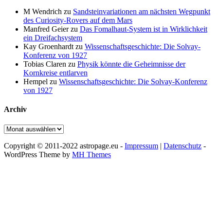
M Wendrich
zu
Sandsteinvariationen am nächsten Wegpunkt
des Curiosity-Rovers auf dem Mars
Manfred Geier
zu
Das Fomalhaut-System ist in Wirklichkeit
ein Dreifachsystem
Kay Groenhardt
zu
Wissenschaftsgeschichte: Die Solvay-
Konferenz von 1927
Tobias Claren
zu
Physik könnte die Geheimnisse der
Kornkreise entlarven
Hempel
zu
Wissenschaftsgeschichte: Die Solvay-Konferenz
von 1927
Archiv
Archiv
Copyright © 2011-2022 astropage.eu -
Impressum
|
Datenschutz
-
WordPress Theme by
MH Themes