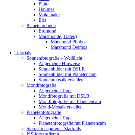
Pluto
Haumea
Makemake
Eris
Planetenmonde
Erdmond
Marsmonde (Daten)
Marsmond Phobos
Marsmond Deimos
Tutorials
Sonnenfotografie – Weißlicht
Allgemeine Hinweise
Sonnenbilder mit DSLR
Sonnenbilder mit Planetencam
Sonnenmosaik erstellen
Mondfotografie
Allgemeine Tipps
Mondfotografie mit DSLR
Mondfotografie mit Planetencam
Mond-Mosaik erstellen
Planetenfotografie
Allgemeine Tipps
Planetenfotografie mit Planetencam
Sternstrichspuren – Startrails
ISS fotografieren