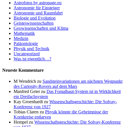
Astrofotos by astropage.eu
Astronomie für Einsteiger
Astronomie und Raumfahrt
Biologie und Evolution
Geisteswissenschaften
Geowissenschaften und Klima
Mathematik
Medizin
Paläontologie
Physik und Technik
Uncategorized
Was ist eigentlich…?
Neueste Kommentare
M Wendrich
zu
Sandsteinvariationen am nächsten Wegpunkt
des Curiosity-Rovers auf dem Mars
Manfred Geier
zu
Das Fomalhaut-System ist in Wirklichkeit
ein Dreifachsystem
Kay Groenhardt
zu
Wissenschaftsgeschichte: Die Solvay-
Konferenz von 1927
Tobias Claren
zu
Physik könnte die Geheimnisse der
Kornkreise entlarven
Hempel
zu
Wissenschaftsgeschichte: Die Solvay-Konferenz