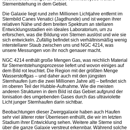
Sternentstehung in dem Gebiet.
Die Galaxie liegt rund zehn Millionen Lichtjahre entfernt im
Sternbild Canes Venatici (Jagdhunde) und ist wegen ihrer
relativen Nähe und dem breiten Spektrum an stellaren
Entwicklungsstadien ein ideales Laboratorium, um zu
erforschen, was die Bildung von Sternen auslöst und wie sie
sich entwickeln. Zufällig befindet sich verhältnismäßig wenig
interstellarer Staub zwischen uns und NGC 4214, was
unsere Messungen von ihr noch genauer macht.
NGC 4214 enthält große Mengen Gas, was reichlich Material
für Sternentstehungsprozesse liefert und wovon einiges auf
dem Bild rot leuchtet. Die Region mit der größten Menge
Wasserstoffgas – und daher auch mit den jüngsten
Sternhaufen (um die zwei Millionen Jahre alt) – befindet sich
im oberen Teil der Hubble-Aufnahme. Wie die meisten
anderen Strukturen in dem Bild ist das Gebiet aufgrund der
Ionisation des umgebenden Gases durch das ultraviolette
Licht junger Sternhaufen darin sichtbar.
Beobachtungen dieser Zwerggalaxie haben auch Haufen
sehr viel älterer roter Überriesen enthüllt, die wir im letzten
Stadium ihrer Entwicklung sehen. Weitere alte Sterne sind
über die ganze Galaxie verstreut erkennbar. Während solche