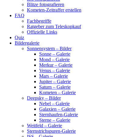
Blitze fotografieren
Kometen-Zeitraffer erstellen
FAQ
Fachbegriffe
Ratgeber zum Teleskopkauf
Offizielle Links
Quiz
Bildergalerie
Sonnensystem – Bilder
Sonne – Galerie
Mond – Galerie
Merkur – Galerie
Venus – Galerie
Mars – Galerie
Jupiter – Galerie
Saturn – Galerie
Kometen – Galerie
Deepsky – Bilder
Nebel – Galerie
Galaxien – Galerie
Sternhaufen-Galerie
Sterne – Galerie
Weitfeld – Galerie
Sternstrichspuren-Galerie
ISS – Galerie