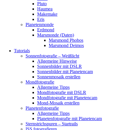
Pluto
Haumea
Makemake
Eris
Planetenmonde
Erdmond
Marsmonde (Daten)
Marsmond Phobos
Marsmond Deimos
Tutorials
Sonnenfotografie – Weißlicht
Allgemeine Hinweise
Sonnenbilder mit DSLR
Sonnenbilder mit Planetencam
Sonnenmosaik erstellen
Mondfotografie
Allgemeine Tipps
Mondfotografie mit DSLR
Mondfotografie mit Planetencam
Mond-Mosaik erstellen
Planetenfotografie
Allgemeine Tipps
Planetenfotografie mit Planetencam
Sternstrichspuren – Startrails
ISS fotografieren