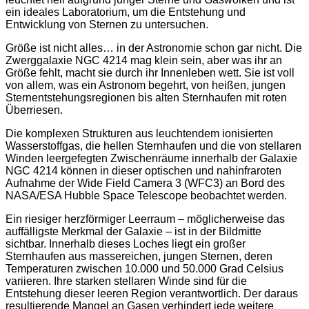
ein ideales Laboratorium, um die Entstehung und
Entwicklung von Sternen zu untersuchen.
Größe ist nicht alles… in der Astronomie schon gar nicht. Die
Zwerggalaxie NGC 4214 mag klein sein, aber was ihr an
Größe fehlt, macht sie durch ihr Innenleben wett. Sie ist voll
von allem, was ein Astronom begehrt, von heißen, jungen
Sternentstehungsregionen bis alten Sternhaufen mit roten
Überriesen.
Die komplexen Strukturen aus leuchtendem ionisierten
Wasserstoffgas, die hellen Sternhaufen und die von stellaren
Winden leergefegten Zwischenräume innerhalb der Galaxie
NGC 4214 können in dieser optischen und nahinfraroten
Aufnahme der Wide Field Camera 3 (WFC3) an Bord des
NASA/ESA Hubble Space Telescope beobachtet werden.
Ein riesiger herzförmiger Leerraum – möglicherweise das
auffälligste Merkmal der Galaxie – ist in der Bildmitte
sichtbar. Innerhalb dieses Loches liegt ein großer
Sternhaufen aus massereichen, jungen Sternen, deren
Temperaturen zwischen 10.000 und 50.000 Grad Celsius
variieren. Ihre starken stellaren Winde sind für die
Entstehung dieser leeren Region verantwortlich. Der daraus
resultierende Mangel an Gasen verhindert jede weitere