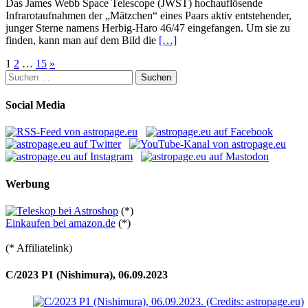
Das James Webb Space Telescope (JWST) hochauflösende
Infrarotaufnahmen der „Mätzchen“ eines Paars aktiv entstehender,
junger Sterne namens Herbig-Haro 46/47 eingefangen. Um sie zu
finden, kann man auf dem Bild die
[…]
Seitennummerierung
1
2
…
15
»
Suchen
der
nach:
Beiträge
Social Media
Werbung
(*)
Einkaufen bei amazon.de
(*)
(* Affiliatelink)
C/2023 P1 (Nishimura), 06.09.2023