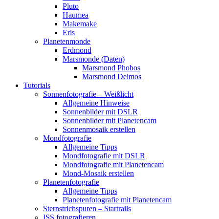
Pluto
Haumea
Makemake
Eris
Planetenmonde
Erdmond
Marsmonde (Daten)
Marsmond Phobos
Marsmond Deimos
Tutorials
Sonnenfotografie – Weißlicht
Allgemeine Hinweise
Sonnenbilder mit DSLR
Sonnenbilder mit Planetencam
Sonnenmosaik erstellen
Mondfotografie
Allgemeine Tipps
Mondfotografie mit DSLR
Mondfotografie mit Planetencam
Mond-Mosaik erstellen
Planetenfotografie
Allgemeine Tipps
Planetenfotografie mit Planetencam
Sternstrichspuren – Startrails
ISS fotografieren