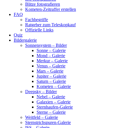
Blitze fotografieren
Kometen-Zeitraffer erstellen
FAQ
Fachbegriffe
Ratgeber zum Teleskopkauf
Offizielle Links
Quiz
Bildergalerie
Sonnensystem – Bilder
Sonne – Galerie
Mond – Galerie
Merkur – Galerie
Venus – Galerie
Mars – Galerie
Jupiter – Galerie
Saturn – Galerie
Kometen – Galerie
Deepsky – Bilder
Nebel – Galerie
Galaxien – Galerie
Sternhaufen-Galerie
Sterne – Galerie
Weitfeld – Galerie
Sternstrichspuren-Galerie
ISS – Galerie