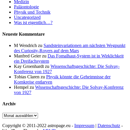
Medizin
Paläontologie
Physik und Technik
Uncategorized
Was ist eigentlich…?
Neueste Kommentare
M Wendrich
zu
Sandsteinvariationen am nächsten Wegpunkt
des Curiosity-Rovers auf dem Mars
Manfred Geier
zu
Das Fomalhaut-System ist in Wirklichkeit
ein Dreifachsystem
Kay Groenhardt
zu
Wissenschaftsgeschichte: Die Solvay-
Konferenz von 1927
Tobias Claren
zu
Physik könnte die Geheimnisse der
Kornkreise entlarven
Hempel
zu
Wissenschaftsgeschichte: Die Solvay-Konferenz
von 1927
Archiv
Archiv
Copyright © 2011-2022 astropage.eu -
Impressum
|
Datenschutz
-