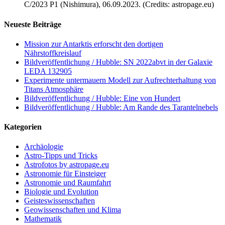
C/2023 P1 (Nishimura), 06.09.2023. (Credits: astropage.eu)
Neueste Beiträge
Mission zur Antarktis erforscht den dortigen
Nährstoffkreislauf
Bildveröffentlichung / Hubble: SN 2022abvt in der Galaxie
LEDA 132905
Experimente untermauern Modell zur Aufrechterhaltung von
Titans Atmosphäre
Bildveröffentlichung / Hubble: Eine von Hundert
Bildveröffentlichung / Hubble: Am Rande des Tarantelnebels
Kategorien
Archäologie
Astro-Tipps und Tricks
Astrofotos by astropage.eu
Astronomie für Einsteiger
Astronomie und Raumfahrt
Biologie und Evolution
Geisteswissenschaften
Geowissenschaften und Klima
Mathematik