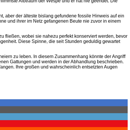
chlimmste Albtraum der Wespe und er hat nie geendet. Die
t, aber der älteste bislang gefundene fossile Hinweis auf ein
inne und ihrer im Netz gefangenen Beute nie zuvor in einem
u fließen, wobei sie nahezu perfekt konserviert werden, bevor
angenheit. Diese Spinne, die seit Stunden geduldig gewartet
teneiern zu leben. In diesem Zusammenhang könnte der Angriff
enen Gattungen und werden in der Abhandlung beschrieben.
angen. Ihre großen und wahrscheinlich entsetzten Augen