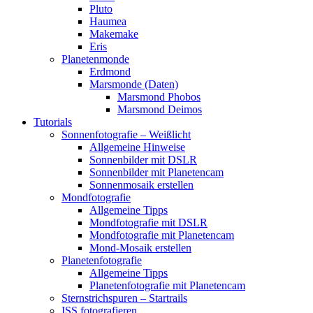
Pluto
Haumea
Makemake
Eris
Planetenmonde
Erdmond
Marsmonde (Daten)
Marsmond Phobos
Marsmond Deimos
Tutorials
Sonnenfotografie – Weißlicht
Allgemeine Hinweise
Sonnenbilder mit DSLR
Sonnenbilder mit Planetencam
Sonnenmosaik erstellen
Mondfotografie
Allgemeine Tipps
Mondfotografie mit DSLR
Mondfotografie mit Planetencam
Mond-Mosaik erstellen
Planetenfotografie
Allgemeine Tipps
Planetenfotografie mit Planetencam
Sternstrichspuren – Startrails
ISS fotografieren