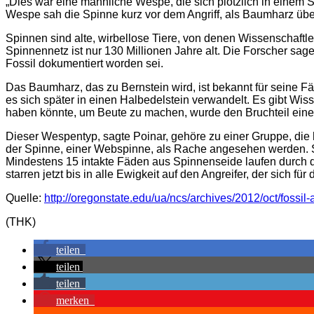
„Dies war eine männliche Wespe, die sich plötzlich in einem 
Wespe sah die Spinne kurz vor dem Angriff, als Baumharz über 
Spinnen sind alte, wirbellose Tiere, von denen Wissenschaftle
Spinnennetz ist nur 130 Millionen Jahre alt. Die Forscher sag
Fossil dokumentiert worden sei.
Das Baumharz, das zu Bernstein wird, ist bekannt für seine Fä
es sich später in einen Halbedelstein verwandelt. Es gibt Wiss
haben könnte, um Beute zu machen, wurde den Bruchteil einer
Dieser Wespentyp, sagte Poinar, gehöre zu einer Gruppe, die 
der Spinne, einer Webspinne, als Rache angesehen werden. 
Mindestens 15 intakte Fäden aus Spinnenseide laufen durch 
starren jetzt bis in alle Ewigkeit auf den Angreifer, der sich für
Quelle:
http://oregonstate.edu/ua/ncs/archives/2012/oct/fossil-
(THK)
teilen
teilen
teilen
merken