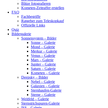
Blitze fotografieren
Kometen-Zeitraffer erstellen
FAQ
Fachbegriffe
Ratgeber zum Teleskopkauf
Offizielle Links
Quiz
Bildergalerie
Sonnensystem – Bilder
Sonne – Galerie
Mond – Galerie
Merkur – Galerie
Venus – Galerie
Mars – Galerie
Jupiter – Galerie
Saturn – Galerie
Kometen – Galerie
Deepsky – Bilder
Nebel – Galerie
Galaxien – Galerie
Sternhaufen-Galerie
Sterne – Galerie
Weitfeld – Galerie
Sternstrichspuren-Galerie
ISS – Galerie