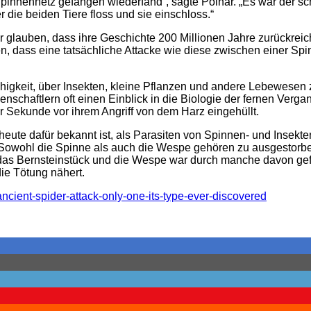
Spinnennetz gefangen wiederfand“, sagte Poinar. „Es war der s
die beiden Tiere floss und sie einschloss.“
r glauben, dass ihre Geschichte 200 Millionen Jahre zurückreich
en, dass eine tatsächliche Attacke wie diese zwischen einer Sp
higkeit, über Insekten, kleine Pflanzen und andere Lebewesen z
enschaftlern oft einen Einblick in die Biologie der fernen Verg
 Sekunde vor ihrem Angriff von dem Harz eingehüllt.
heute dafür bekannt ist, als Parasiten von Spinnen- und Insek
Sowohl die Spinne als auch die Wespe gehören zu ausgestorb
das Bernsteinstück und die Wespe war durch manche davon gef
 die Tötung nähert.
ancient-spider-attack-only-one-its-type-ever-discovered