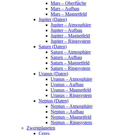
Mars – Oberfläche
Mars – Aufbau
Mars – Magnetfeld
Jupiter (Daten)
Jupiter – Atmosphäre
Jupiter – Aufbau
Jupiter – Magnetfeld
Jupiter – Ringsystem
Saturn (Daten)
Saturn – Atmosphäre
Saturn – Aufbau
Saturn – Magnetfeld
Saturn – Ringsystem
Uranus (Daten)
Uranus – Atmosphäre
Uranus – Aufbau
Uranus – Magnetfeld
Uranus – Ringsystem
Neptun (Daten)
Neptun – Atmosphäre
Neptun – Aufbau
Neptun – Magnetfeld
Neptun – Ringsystem
Zwergplaneten
Ceres