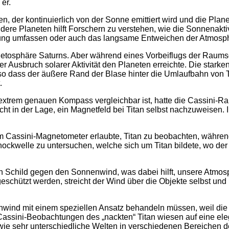
er.
, der kontinuierlich von der Sonne emittiert wird und die Plane
re Planeten hilft Forschern zu verstehen, wie die Sonnenakti
g umfassen oder auch das langsame Entweichen der Atmosph
agnetosphäre Saturns. Aber während eines Vorbeiflugs der Raum
er Ausbruch solarer Aktivität den Planeten erreichte. Die sta
o dass der äußere Rand der Blase hinter die Umlaufbahn von 
.
 extrem genauen Kompass vergleichbar ist, hatte die Cassini-
t in der Lage, ein Magnetfeld bei Titan selbst nachzuweisen. 
 Cassini-Magnetometer erlaubte, Titan zu beobachten, während 
hockwelle zu untersuchen, welche sich um Titan bildete, wo de
ein Schild gegen den Sonnenwind, was dabei hilft, unsere Atmo
chützt werden, streicht der Wind über die Objekte selbst und i
enwind mit einem speziellen Ansatz behandeln müssen, weil d
ssini-Beobachtungen des „nackten“ Titan wiesen auf eine eleg
 wie sehr unterschiedliche Welten in verschiedenen Bereichen