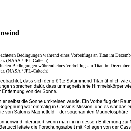
enwind
chteten Bedingungen während eines Vorbeiflugs an Titan im Dezember
war. (NASA / JPL-Caltech)
obachtet, dass sich der größte Saturnmond Titan ähnlich wie d
ungen sprechen dafür, dass unmagnetisierte Himmelskörper wie
r Entfernung von der Sonne.
enn er selbst die Sonne umkreisen würde. Ein Vorbeiflug der 
e Begegnung war einmalig in Cassinis Mission, und es war das 
ie von Saturns Magnetfeld – der sogenannten Magnetosphäre – 
onnenwind interagiert, wenn man ihn in dessen Entfernung zur S
ertucci leitete die Forschungsarbeit mit Kollegen von der Cass