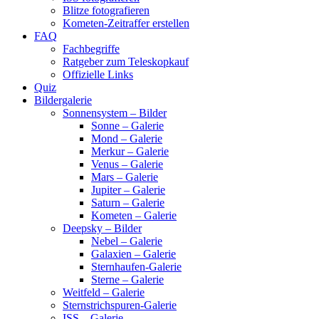
Blitze fotografieren
Kometen-Zeitraffer erstellen
FAQ
Fachbegriffe
Ratgeber zum Teleskopkauf
Offizielle Links
Quiz
Bildergalerie
Sonnensystem – Bilder
Sonne – Galerie
Mond – Galerie
Merkur – Galerie
Venus – Galerie
Mars – Galerie
Jupiter – Galerie
Saturn – Galerie
Kometen – Galerie
Deepsky – Bilder
Nebel – Galerie
Galaxien – Galerie
Sternhaufen-Galerie
Sterne – Galerie
Weitfeld – Galerie
Sternstrichspuren-Galerie
ISS – Galerie