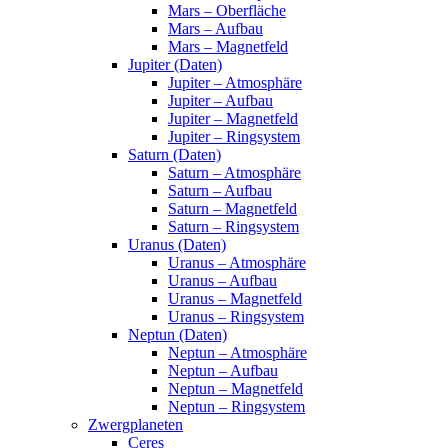
Mars – Oberfläche
Mars – Aufbau
Mars – Magnetfeld
Jupiter (Daten)
Jupiter – Atmosphäre
Jupiter – Aufbau
Jupiter – Magnetfeld
Jupiter – Ringsystem
Saturn (Daten)
Saturn – Atmosphäre
Saturn – Aufbau
Saturn – Magnetfeld
Saturn – Ringsystem
Uranus (Daten)
Uranus – Atmosphäre
Uranus – Aufbau
Uranus – Magnetfeld
Uranus – Ringsystem
Neptun (Daten)
Neptun – Atmosphäre
Neptun – Aufbau
Neptun – Magnetfeld
Neptun – Ringsystem
Zwergplaneten
Ceres