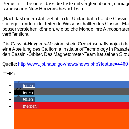
Bertucci. Er betonte, dass die Liste mit vergleichbaren, unm
Raumsonde New Horizons besucht wird.
„Nach fast einem Jahrzehnt in der Umlaufbahn hat die Cassin
College London, der leitende Wissenschaftler des Cassini-Ma
besser verstehen können, wie solche Monde ihre Atmosphären
veröffentlicht.
Die Cassini-Huygens-Mission ist ein Gemeinschaftsprojekt d
eine Abteilung des California Institute of Technology in Pasad
den Cassini-Orbiter. Das Magnetometer-Team hat seinen Sitz 
Quelle:
http://www.jpl.nasa.gov/news/news.php?feature=4460
(THK)
teilen
teilen
teilen
merken