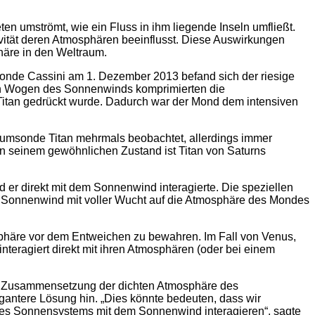
ten umströmt, wie ein Fluss in ihm liegende Inseln umfließt.
vität deren Atmosphären beeinflusst. Diese Auswirkungen
äre in den Weltraum.
sonde Cassini am 1. Dezember 2013 befand sich der riesige
rken Wogen des Sonnenwinds komprimierten die
Titan gedrückt wurde. Dadurch war der Mond dem intensiven
Raumsonde Titan mehrmals beobachtet, allerdings immer
In seinem gewöhnlichen Zustand ist Titan von Saturns
er direkt mit dem Sonnenwind interagierte. Die speziellen
r Sonnenwind mit voller Wucht auf die Atmosphäre des Mondes
sphäre vor dem Entweichen zu bewahren. Im Fall von Venus,
nteragiert direkt mit ihren Atmosphären (oder bei einem
ie Zusammensetzung der dichten Atmosphäre des
antere Lösung hin. „Dies könnte bedeuten, dass wir
 des Sonnensystems mit dem Sonnenwind interagieren“, sagte