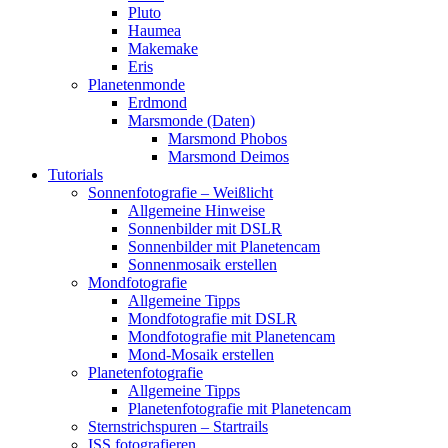
Pluto
Haumea
Makemake
Eris
Planetenmonde
Erdmond
Marsmonde (Daten)
Marsmond Phobos
Marsmond Deimos
Tutorials
Sonnenfotografie – Weißlicht
Allgemeine Hinweise
Sonnenbilder mit DSLR
Sonnenbilder mit Planetencam
Sonnenmosaik erstellen
Mondfotografie
Allgemeine Tipps
Mondfotografie mit DSLR
Mondfotografie mit Planetencam
Mond-Mosaik erstellen
Planetenfotografie
Allgemeine Tipps
Planetenfotografie mit Planetencam
Sternstrichspuren – Startrails
ISS fotografieren