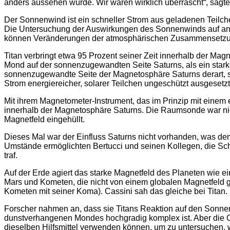
anders aussehen würde. Wir waren wirklich überrascht“, sagte 
Der Sonnenwind ist ein schneller Strom aus geladenen Teilchen
Die Untersuchung der Auswirkungen des Sonnenwinds auf ande
können Veränderungen der atmosphärischen Zusammensetzun
Titan verbringt etwa 95 Prozent seiner Zeit innerhalb der M
Mond auf der sonnenzugewandten Seite Saturns, als ein stark
sonnenzugewandte Seite der Magnetosphäre Saturns derart, s
Strom energiereicher, solarer Teilchen ungeschützt ausgesetzt
Mit ihrem Magnetometer-Instrument, das im Prinzip mit einem
innerhalb der Magnetosphäre Saturns. Die Raumsonde war nich
Magnetfeld eingehüllt.
Dieses Mal war der Einfluss Saturns nicht vorhanden, was dem
Umstände ermöglichten Bertucci und seinen Kollegen, die Sc
traf.
Auf der Erde agiert das starke Magnetfeld des Planeten wie 
Mars und Kometen, die nicht von einem globalen Magnetfeld ges
Kometen mit seiner Koma). Cassini sah das gleiche bei Titan.
Forscher nahmen an, dass sie Titans Reaktion auf den Sonn
dunstverhangenen Mondes hochgradig komplex ist. Aber die Ca
dieselben Hilfsmittel verwenden können, um zu untersuchen,