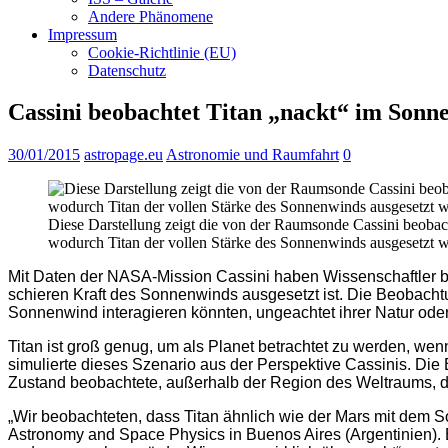
Andere Phänomene
Impressum
Cookie-Richtlinie (EU)
Datenschutz
Cassini beobachtet Titan „nackt“ im Sonn
30/01/2015
astropage.eu
Astronomie und Raumfahrt
0
Diese Darstellung zeigt die von der Raumsonde Cassini beoba
wodurch Titan der vollen Stärke des Sonnenwinds ausgesetzt 
Mit Daten der NASA-Mission Cassini haben Wissenschaftler be
schieren Kraft des Sonnenwinds ausgesetzt ist. Die Beobacht
Sonnenwind interagieren könnten, ungeachtet ihrer Natur ode
Titan ist groß genug, um als Planet betrachtet zu werden, w
simulierte dieses Szenario aus der Perspektive Cassinis. Di
Zustand beobachtete, außerhalb der Region des Weltraums, d
„Wir beobachteten, dass Titan ähnlich wie der Mars mit dem S
Astronomy and Space Physics in Buenos Aires (Argentinien). B