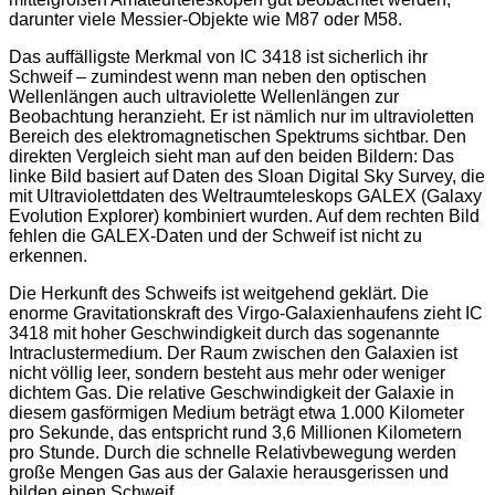
darunter viele Messier-Objekte wie M87 oder M58.
Das auffälligste Merkmal von IC 3418 ist sicherlich ihr
Schweif – zumindest wenn man neben den optischen
Wellenlängen auch ultraviolette Wellenlängen zur
Beobachtung heranzieht. Er ist nämlich nur im ultravioletten
Bereich des elektromagnetischen Spektrums sichtbar. Den
direkten Vergleich sieht man auf den beiden Bildern: Das
linke Bild basiert auf Daten des Sloan Digital Sky Survey, die
mit Ultraviolettdaten des Weltraumteleskops GALEX (Galaxy
Evolution Explorer) kombiniert wurden. Auf dem rechten Bild
fehlen die GALEX-Daten und der Schweif ist nicht zu
erkennen.
Die Herkunft des Schweifs ist weitgehend geklärt. Die
enorme Gravitationskraft des Virgo-Galaxienhaufens zieht IC
3418 mit hoher Geschwindigkeit durch das sogenannte
Intraclustermedium. Der Raum zwischen den Galaxien ist
nicht völlig leer, sondern besteht aus mehr oder weniger
dichtem Gas. Die relative Geschwindigkeit der Galaxie in
diesem gasförmigen Medium beträgt etwa 1.000 Kilometer
pro Sekunde, das entspricht rund 3,6 Millionen Kilometern
pro Stunde. Durch die schnelle Relativbewegung werden
große Mengen Gas aus der Galaxie herausgerissen und
bilden einen Schweif.