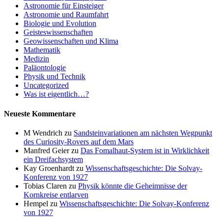
Astronomie für Einsteiger
Astronomie und Raumfahrt
Biologie und Evolution
Geisteswissenschaften
Geowissenschaften und Klima
Mathematik
Medizin
Paläontologie
Physik und Technik
Uncategorized
Was ist eigentlich…?
Neueste Kommentare
M Wendrich
zu
Sandsteinvariationen am nächsten Wegpunkt
des Curiosity-Rovers auf dem Mars
Manfred Geier
zu
Das Fomalhaut-System ist in Wirklichkeit
ein Dreifachsystem
Kay Groenhardt
zu
Wissenschaftsgeschichte: Die Solvay-
Konferenz von 1927
Tobias Claren
zu
Physik könnte die Geheimnisse der
Kornkreise entlarven
Hempel
zu
Wissenschaftsgeschichte: Die Solvay-Konferenz
von 1927