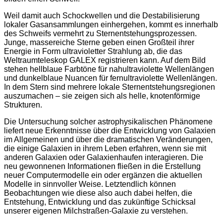
Weil damit auch Schockwellen und die Destabilisierung
lokaler Gasansammlungen einhergehen, kommt es innerhalb
des Schweifs vermehrt zu Sternentstehungsprozessen.
Junge, massereiche Sterne geben einen Großteil ihrer
Energie in Form ultravioletter Strahlung ab, die das
Weltraumteleskop GALEX registrieren kann. Auf dem Bild
stehen hellblaue Farbtöne für nahultraviolette Wellenlängen
und dunkelblaue Nuancen für fernultraviolette Wellenlängen.
In dem Stern sind mehrere lokale Sternentstehungsregionen
auszumachen – sie zeigen sich als helle, knotenförmige
Strukturen.
Die Untersuchung solcher astrophysikalischen Phänomene
liefert neue Erkenntnisse über die Entwicklung von Galaxien
im Allgemeinen und über die dramatischen Veränderungen,
die einige Galaxien in ihrem Leben erfahren, wenn sie mit
anderen Galaxien oder Galaxienhaufen interagieren. Die
neu gewonnenen Informationen fließen in die Erstellung
neuer Computermodelle ein oder ergänzen die aktuellen
Modelle in sinnvoller Weise. Letztendlich können
Beobachtungen wie diese also auch dabei helfen, die
Entstehung, Entwicklung und das zukünftige Schicksal
unserer eigenen Milchstraßen-Galaxie zu verstehen.