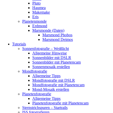
Pluto
Haumea
Makemake
Eris
Planetenmonde
Erdmond
Marsmonde (Daten)
Marsmond Phobos
Marsmond Deimos
Tutorials
Sonnenfotografie – Weißlicht
Allgemeine Hinweise
Sonnenbilder mit DSLR
Sonnenbilder mit Planetencam
Sonnenmosaik erstellen
Mondfotografie
Allgemeine Tipps
Mondfotografie mit DSLR
Mondfotografie mit Planetencam
Mond-Mosaik erstellen
Planetenfotografie
Allgemeine Tipps
Planetenfotografie mit Planetencam
Sternstrichspuren – Startrails
ISS fotografieren