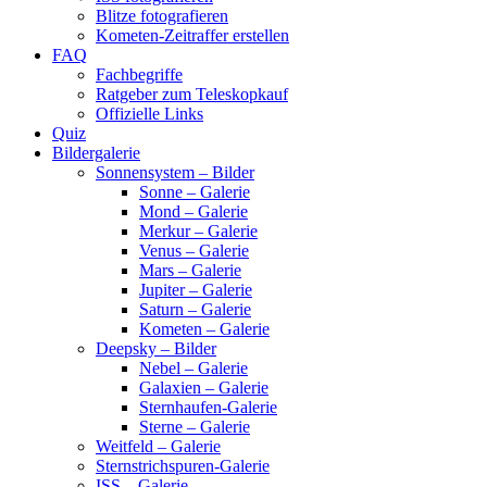
Blitze fotografieren
Kometen-Zeitraffer erstellen
FAQ
Fachbegriffe
Ratgeber zum Teleskopkauf
Offizielle Links
Quiz
Bildergalerie
Sonnensystem – Bilder
Sonne – Galerie
Mond – Galerie
Merkur – Galerie
Venus – Galerie
Mars – Galerie
Jupiter – Galerie
Saturn – Galerie
Kometen – Galerie
Deepsky – Bilder
Nebel – Galerie
Galaxien – Galerie
Sternhaufen-Galerie
Sterne – Galerie
Weitfeld – Galerie
Sternstrichspuren-Galerie
ISS – Galerie