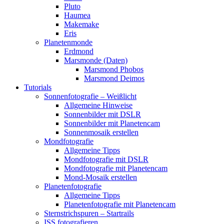
Pluto
Haumea
Makemake
Eris
Planetenmonde
Erdmond
Marsmonde (Daten)
Marsmond Phobos
Marsmond Deimos
Tutorials
Sonnenfotografie – Weißlicht
Allgemeine Hinweise
Sonnenbilder mit DSLR
Sonnenbilder mit Planetencam
Sonnenmosaik erstellen
Mondfotografie
Allgemeine Tipps
Mondfotografie mit DSLR
Mondfotografie mit Planetencam
Mond-Mosaik erstellen
Planetenfotografie
Allgemeine Tipps
Planetenfotografie mit Planetencam
Sternstrichspuren – Startrails
ISS fotografieren