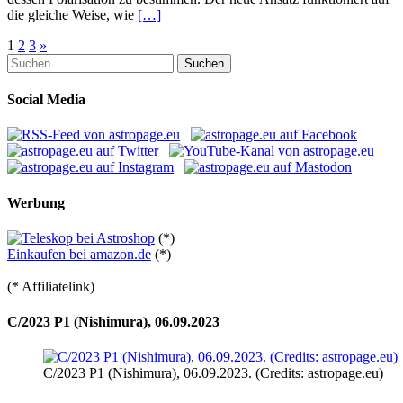
die gleiche Weise, wie
[…]
Seitennummerierung
1
2
3
»
Suchen
der
nach:
Beiträge
Social Media
Werbung
(*)
Einkaufen bei amazon.de
(*)
(* Affiliatelink)
C/2023 P1 (Nishimura), 06.09.2023
C/2023 P1 (Nishimura), 06.09.2023. (Credits: astropage.eu)