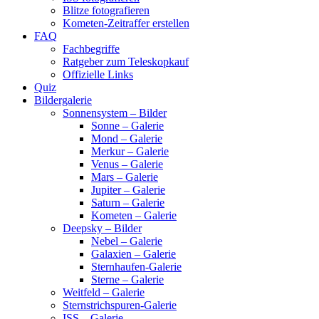
Blitze fotografieren
Kometen-Zeitraffer erstellen
FAQ
Fachbegriffe
Ratgeber zum Teleskopkauf
Offizielle Links
Quiz
Bildergalerie
Sonnensystem – Bilder
Sonne – Galerie
Mond – Galerie
Merkur – Galerie
Venus – Galerie
Mars – Galerie
Jupiter – Galerie
Saturn – Galerie
Kometen – Galerie
Deepsky – Bilder
Nebel – Galerie
Galaxien – Galerie
Sternhaufen-Galerie
Sterne – Galerie
Weitfeld – Galerie
Sternstrichspuren-Galerie
ISS – Galerie