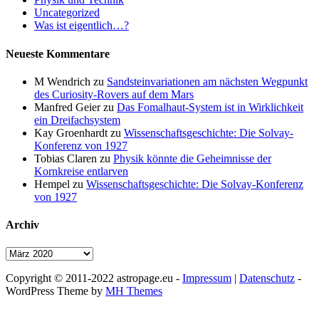
Uncategorized
Was ist eigentlich…?
Neueste Kommentare
M Wendrich
zu
Sandsteinvariationen am nächsten Wegpunkt
des Curiosity-Rovers auf dem Mars
Manfred Geier
zu
Das Fomalhaut-System ist in Wirklichkeit
ein Dreifachsystem
Kay Groenhardt
zu
Wissenschaftsgeschichte: Die Solvay-
Konferenz von 1927
Tobias Claren
zu
Physik könnte die Geheimnisse der
Kornkreise entlarven
Hempel
zu
Wissenschaftsgeschichte: Die Solvay-Konferenz
von 1927
Archiv
Archiv
Copyright © 2011-2022 astropage.eu -
Impressum
|
Datenschutz
-
WordPress Theme by
MH Themes