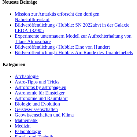
Neueste Beiträge
Mission zur Antarktis erforscht den dortigen
Nährstoffkreislauf
Bildveröffentlichung / Hubble: SN 2022abvt in der Galaxie
LEDA 132905
Experimente untermauern Modell zur Aufrechterhaltung von
Titans Atmosphäre
Bildveröffentlichung / Hubble: Eine von Hundert
Bildveröffentlichung / Hubble: Am Rande des Tarantelnebels
Kategorien
Archäologie
Astro-Tipps und Tricks
Astrofotos by astropage.eu
Astronomie für Einsteiger
Astronomie und Raumfahrt
Biologie und Evolution
Geisteswissenschaften
Geowissenschaften und Klima
Mathematik
Medizin
Paläontologie
Physik und Technik