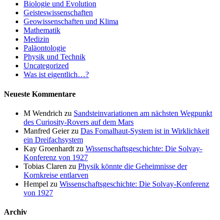
Biologie und Evolution
Geisteswissenschaften
Geowissenschaften und Klima
Mathematik
Medizin
Paläontologie
Physik und Technik
Uncategorized
Was ist eigentlich…?
Neueste Kommentare
M Wendrich
zu
Sandsteinvariationen am nächsten Wegpunkt
des Curiosity-Rovers auf dem Mars
Manfred Geier
zu
Das Fomalhaut-System ist in Wirklichkeit
ein Dreifachsystem
Kay Groenhardt
zu
Wissenschaftsgeschichte: Die Solvay-
Konferenz von 1927
Tobias Claren
zu
Physik könnte die Geheimnisse der
Kornkreise entlarven
Hempel
zu
Wissenschaftsgeschichte: Die Solvay-Konferenz
von 1927
Archiv