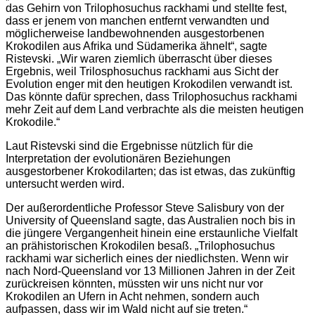
das Gehirn von Trilophosuchus rackhami und stellte fest,
dass er jenem von manchen entfernt verwandten und
möglicherweise landbewohnenden ausgestorbenen
Krokodilen aus Afrika und Südamerika ähnelt“, sagte
Ristevski. „Wir waren ziemlich überrascht über dieses
Ergebnis, weil Trilosphosuchus rackhami aus Sicht der
Evolution enger mit den heutigen Krokodilen verwandt ist.
Das könnte dafür sprechen, dass Trilophosuchus rackhami
mehr Zeit auf dem Land verbrachte als die meisten heutigen
Krokodile.“
Laut Ristevski sind die Ergebnisse nützlich für die
Interpretation der evolutionären Beziehungen
ausgestorbener Krokodilarten; das ist etwas, das zukünftig
untersucht werden wird.
Der außerordentliche Professor Steve Salisbury von der
University of Queensland sagte, das Australien noch bis in
die jüngere Vergangenheit hinein eine erstaunliche Vielfalt
an prähistorischen Krokodilen besaß. „Trilophosuchus
rackhami war sicherlich eines der niedlichsten. Wenn wir
nach Nord-Queensland vor 13 Millionen Jahren in der Zeit
zurückreisen könnten, müssten wir uns nicht nur vor
Krokodilen an Ufern in Acht nehmen, sondern auch
aufpassen, dass wir im Wald nicht auf sie treten.“