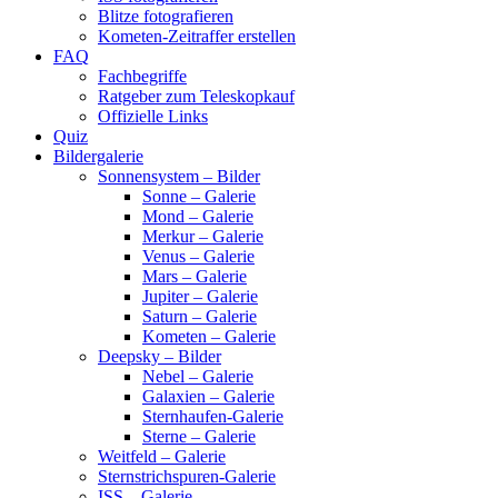
Blitze fotografieren
Kometen-Zeitraffer erstellen
FAQ
Fachbegriffe
Ratgeber zum Teleskopkauf
Offizielle Links
Quiz
Bildergalerie
Sonnensystem – Bilder
Sonne – Galerie
Mond – Galerie
Merkur – Galerie
Venus – Galerie
Mars – Galerie
Jupiter – Galerie
Saturn – Galerie
Kometen – Galerie
Deepsky – Bilder
Nebel – Galerie
Galaxien – Galerie
Sternhaufen-Galerie
Sterne – Galerie
Weitfeld – Galerie
Sternstrichspuren-Galerie
ISS – Galerie