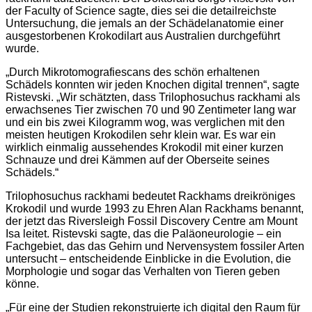
der Faculty of Science sagte, dies sei die detailreichste
Untersuchung, die jemals an der Schädelanatomie einer
ausgestorbenen Krokodilart aus Australien durchgeführt
wurde.
„Durch Mikrotomografiescans des schön erhaltenen
Schädels konnten wir jeden Knochen digital trennen“, sagte
Ristevski. „Wir schätzten, dass Trilophosuchus rackhami als
erwachsenes Tier zwischen 70 und 90 Zentimeter lang war
und ein bis zwei Kilogramm wog, was verglichen mit den
meisten heutigen Krokodilen sehr klein war. Es war ein
wirklich einmalig aussehendes Krokodil mit einer kurzen
Schnauze und drei Kämmen auf der Oberseite seines
Schädels.“
Trilophosuchus rackhami bedeutet Rackhams dreikröniges
Krokodil und wurde 1993 zu Ehren Alan Rackhams benannt,
der jetzt das Riversleigh Fossil Discovery Centre am Mount
Isa leitet. Ristevski sagte, das die Paläoneurologie – ein
Fachgebiet, das das Gehirn und Nervensystem fossiler Arten
untersucht – entscheidende Einblicke in die Evolution, die
Morphologie und sogar das Verhalten von Tieren geben
könne.
„Für eine der Studien rekonstruierte ich digital den Raum für