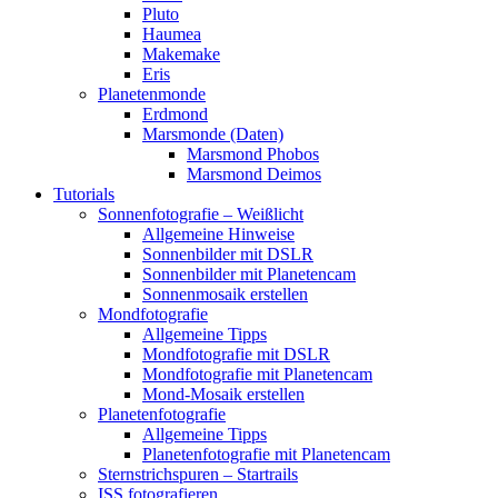
Pluto
Haumea
Makemake
Eris
Planetenmonde
Erdmond
Marsmonde (Daten)
Marsmond Phobos
Marsmond Deimos
Tutorials
Sonnenfotografie – Weißlicht
Allgemeine Hinweise
Sonnenbilder mit DSLR
Sonnenbilder mit Planetencam
Sonnenmosaik erstellen
Mondfotografie
Allgemeine Tipps
Mondfotografie mit DSLR
Mondfotografie mit Planetencam
Mond-Mosaik erstellen
Planetenfotografie
Allgemeine Tipps
Planetenfotografie mit Planetencam
Sternstrichspuren – Startrails
ISS fotografieren